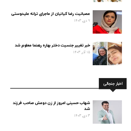
عصبانیت رضا کیانیان از ماجرای ترانه علیدوستی
9 دی, 1403
خبر تغییر جنسیت دختر بهاره رهنما معلوم شد
15 آذر, 1403
اخبار جنجالی
شهاب حسینی امروز از زن دومش صاحب فرزند
شد
3 دی, 1403