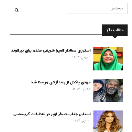
مطالب داغ
استوری معنادار المیرا شریفی مقدم برای بیرانوند
9 بهمن, 1403
مهدی پاکدل از رعنا آزادی ور جدا شد
27 دی, 1403
استایل جذاب جنیفر لوپز در تعطیلات کریسمس
11 دی, 1403