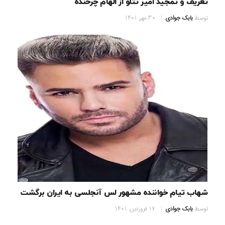
تعریف و تمجید امیر تتلو از الهام چرخنده
توسط
بابک جوادی
30 مهر, 1401
شهاب تیام خواننده مشهور لس آنجلسی به ایران برگشت
توسط
بابک جوادی
17 فروردین, 1401