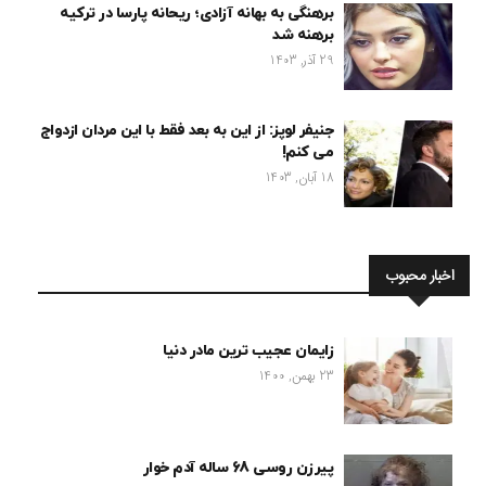
برهنگی به بهانه آزادی؛ ریحانه پارسا در ترکیه
برهنه شد
29 آذر, 1403
جنیفر لوپز: از این به بعد فقط با این مردان ازدواج
می کنم!
18 آبان, 1403
اخبار محبوب
زایمان عجیب ترین مادر دنیا
23 بهمن, 1400
پیرزن روسی 68 ساله آدم خوار