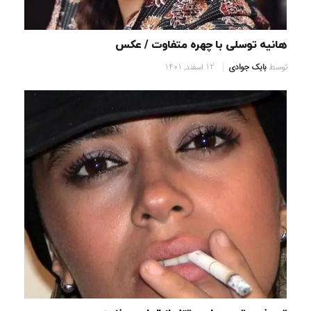
هانیه توسلی با چهره متفاوت / عکس
توسط
بابک جوادی
12 اسفند, 1401