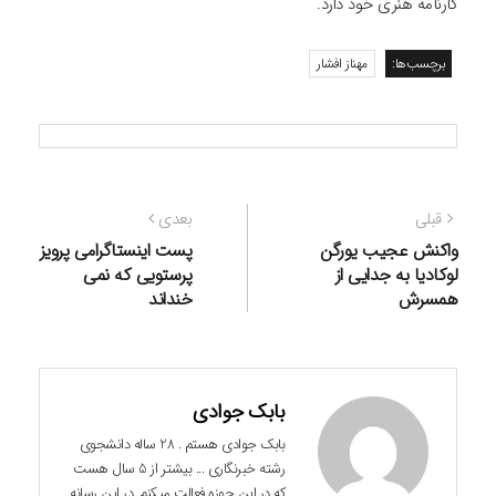
کارنامه هنری خود دارد.
برچسب‌ها:
مهناز افشار
راهبری
نوشته
نوشته
قبلی
بعدی
نوشته
قبلی:
بعدی:
واکنش عجیب یورگن
پست اینستاگرامی پرویز
لوکادیا به جدایی از
پرستویی که نمی
همسرش
خنداند
بابک جوادی
بابک جوادی هستم . 28 ساله دانشجوی
رشته خبرنگاری ... بیشتر از 5 سال هست
که در این حوزه فعالت میکنم. در این رسانه