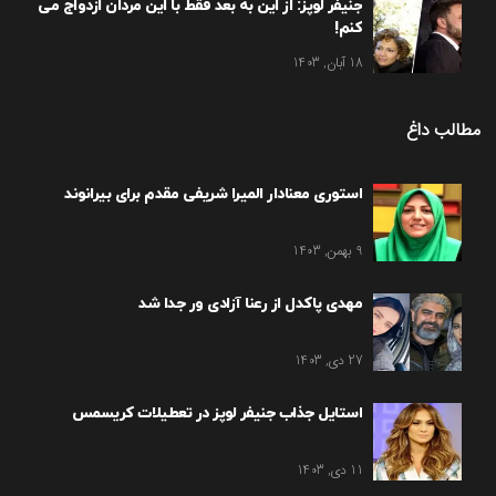
جنیفر لوپز: از این به بعد فقط با این مردان ازدواج می
کنم!
18 آبان, 1403
مطالب داغ
استوری معنادار المیرا شریفی مقدم برای بیرانوند
9 بهمن, 1403
مهدی پاکدل از رعنا آزادی ور جدا شد
27 دی, 1403
استایل جذاب جنیفر لوپز در تعطیلات کریسمس
11 دی, 1403