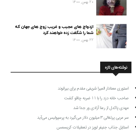
20 بهمن, 1400
ازدواج های عجیب و غریب زوج های جهان که
شما را شگفت زده خواهند کرد
22 بهمن, 1400
نوشته‌های تازه
استوری معنادار المیرا شریفی مقدم برای بیرانوند
صاحب خانه دزد را با 11 ضربه چاقو کشت
مهدی پاکدل از رعنا آزادی ور جدا شد
سر مربی پرتغالی ۳ میلیون دلار می‌گیرد به پرسپولیس می‌آید
استایل جذاب جنیفر لوپز در تعطیلات کریسمس