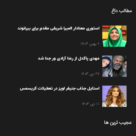
مطالب داغ
استوری معنادار المیرا شریفی مقدم برای بیرانوند
9 بهمن, 1403
مهدی پاکدل از رعنا آزادی ور جدا شد
27 دی, 1403
استایل جذاب جنیفر لوپز در تعطیلات کریسمس
11 دی, 1403
عجیب ترین ها