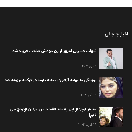
اخبار جنجالی
شهاب حسینی امروز از زن دومش صاحب فرزند شد
3 دی, 1403
برهنگی به بهانه آزادی؛ ریحانه پارسا در ترکیه برهنه شد
29 آذر, 1403
جنیفر لوپز: از این به بعد فقط با این مردان ازدواج می
کنم!
18 آبان, 1403