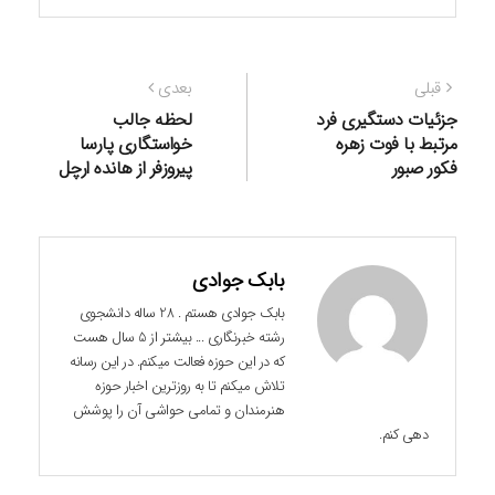
راهبری
نوشته
نوشته
قبلی
بعدی
نوشته
قبلی:
بعدی:
جزئیات دستگیری فرد
لحظه جالب
مرتبط با فوت زهره
خواستگاری پارسا
فکور صبور
پیروزفر از هانده ارچل
بابک جوادی
بابک جوادی هستم . 28 ساله دانشجوی
رشته خبرنگاری ... بیشتر از 5 سال هست
که در این حوزه فعالت میکنم. در این رسانه
تلاش میکنم تا به روزترین اخبار حوزه
هنرمندان و تمامی حواشی آن را پوشش
دهی کنم.