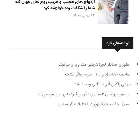
ازدواج های عجیب و غریب زوج های جهان که
شما را شگفت زده خواهند کرد
22 بهمن, 1400
نوشته‌های تازه
استوری معنادار المیرا شریفی مقدم برای بیرانوند
صاحب خانه دزد را با 11 ضربه چاقو کشت
مهدی پاکدل از رعنا آزادی ور جدا شد
سر مربی پرتغالی ۳ میلیون دلار می‌گیرد به پرسپولیس می‌آید
استایل جذاب جنیفر لوپز در تعطیلات کریسمس