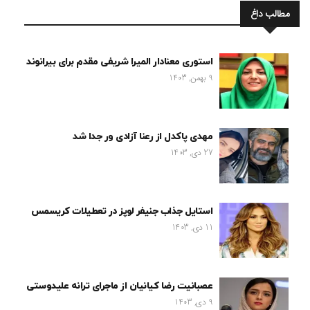
مطالب داغ
استوری معنادار المیرا شریفی مقدم برای بیرانوند
9 بهمن, 1403
مهدی پاکدل از رعنا آزادی ور جدا شد
27 دی, 1403
استایل جذاب جنیفر لوپز در تعطیلات کریسمس
11 دی, 1403
عصبانیت رضا کیانیان از ماجرای ترانه علیدوستی
9 دی, 1403