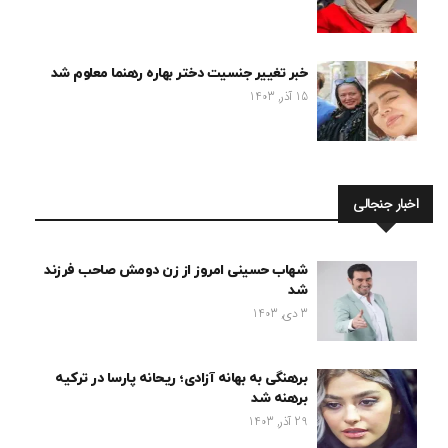
خبر تغییر جنسیت دختر بهاره رهنما معلوم شد
15 آذر, 1403
اخبار جنجالی
شهاب حسینی امروز از زن دومش صاحب فرزند
شد
3 دی, 1403
برهنگی به بهانه آزادی؛ ریحانه پارسا در ترکیه
برهنه شد
29 آذر, 1403