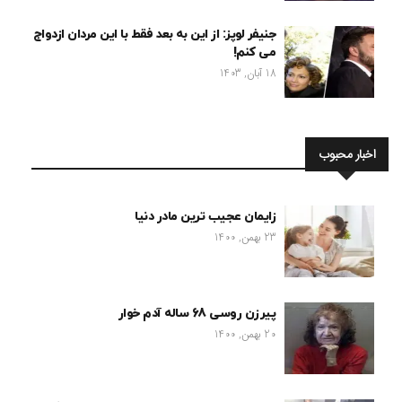
جنیفر لوپز: از این به بعد فقط با این مردان ازدواج
می کنم!
18 آبان, 1403
اخبار محبوب
زایمان عجیب ترین مادر دنیا
23 بهمن, 1400
پیرزن روسی 68 ساله آدم خوار
20 بهمن, 1400