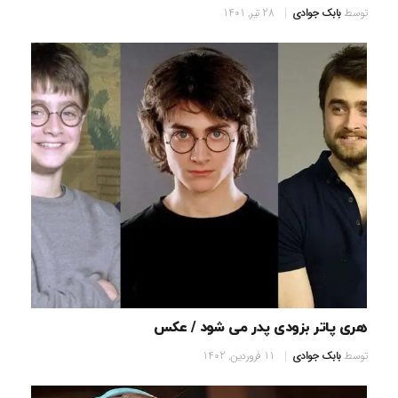
توسط
بابک جوادی
28 تیر, 1401
هری پاتر بزودی پدر می شود / عکس
توسط
بابک جوادی
11 فروردین, 1402