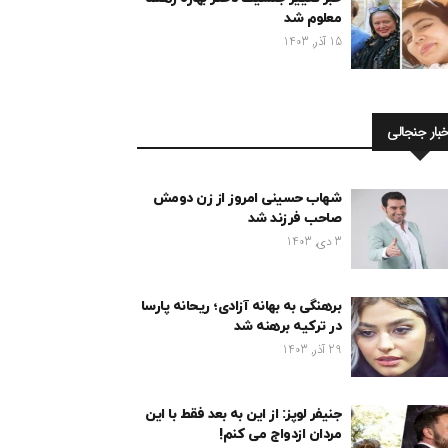
معلوم شد
15 آذر, 1403
خبار جنجالی
شهاب حسینی امروز از زن دومش
صاحب فرزند شد
3 دی, 1403
برهنگی به بهانه آزادی؛ ریحانه پارسا
در ترکیه برهنه شد
29 آذر, 1403
جنیفر لوپز: از این به بعد فقط با این
مردان ازدواج می کنم!