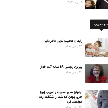
18 آبان, 1403
خبار محبوب
زایمان عجیب ترین مادر دنیا
23 بهمن, 1400
پیرزن روسی 68 ساله آدم خوار
20 بهمن, 1400
ازدواج های عجیب و غریب زوج
های جهان که شما را شگفت زده
خواهند کرد
22 بهمن, 1400