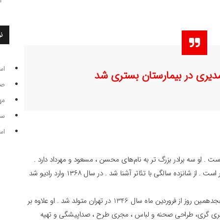
ن
اس
مدیری در بیمارستان بستری شد
صاحب
مه
سر مرب
اس
ه‌ی ۶ نفری با اصالت اراکی است . او سه برادر بزرگ ‌تر به نام‌های محسن ، مسعود و مهرداد دارد .
پدرش کارمند وزارت نیرو و هنر دوست بود و مادرش خانه دار است . از شانزده سالگی با تئاتر آشنا شد . در سال ۱۳۶۸ وارد رادیو شد
مهران مدیری کارگردان و بازیگر معروف سینما و تلویزیون در هجدهمین روز از فروردین ماه سال 1346 در تهران متولد شد . او علاوه بر
 مجری گری، طراحی صحنه و لباس ، مجری طرح ، صداپیشگی و تهیه