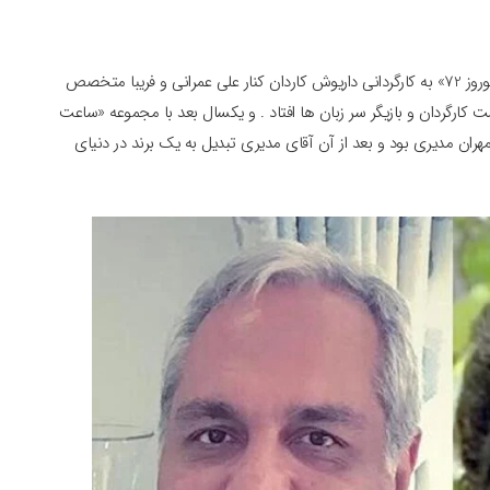
در سال 1372 وقتی 26 ساله بود بعنوان بازیگر در مجموعه «نوروز 72» به کارگردانی داریوش کاردان کنار علی عمرانی و فریبا متخصص
ار دیده شد . او سپس با سریال «پرواز 57» در قامت کارگردان و بازیگر سر زبان ها افتاد . و یکسال بعد با مجموعه «ساعت
ان مدیری بود و بعد از آن آقای مدیری تبدیل به یک برند در دنیای