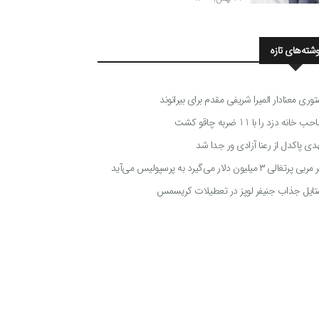
وشته‌های تازه
توری معنادار المیرا شریفی مقدم برای بیرانوند
 خانه دزد را با 11 ضربه چاقو کشت
دی پاکدل از رعنا آزادی ور جدا شد
ی پرتغالی ۳ میلیون دلار می‌گیرد به پرسپولیس می‌آید
تایل جذاب جنیفر لوپز در تعطیلات کریسمس