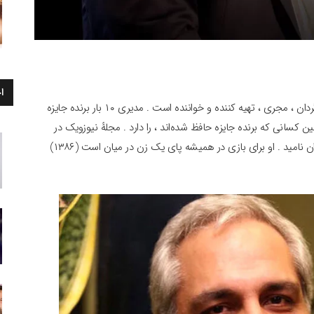
ا
مهران مدیری متولد 18 فروردین 1346 در تهران ، بازیگر ، کارگردان ، مجری ، تهیه کننده و خواننده است . مدیری ۱۰ بار برنده جایزه
 کسانی که برنده جایزه حافظ شده‌اند ، را دارد . مجلهٔ نیوزویک در
مقاله‌ای او را بیستمین مرد قدرتمند سال ۲۰۰۹ میلادی در ایران نامید . او برای بازی در همیشه پای یک زن در میان است (۱۳۸۶)