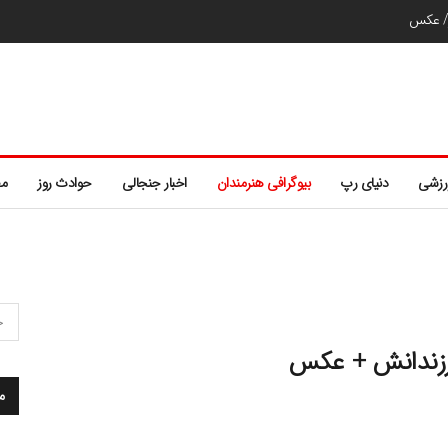
ر/ عکس
رزشی
دنیای رپ
بیوگرافی هنرمندان
اخبار جنجالی
حوادث روز
مط
فرزندانش + عکس
م