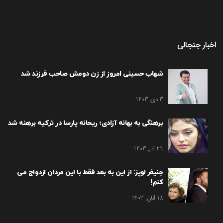
اخبار جنجالی
شهاب حسینی امروز از زن دومش صاحب فرزند شد
3 دی, 1403
برهنگی به بهانه آزادی؛ ریحانه پارسا در ترکیه برهنه شد
29 آذر, 1403
جنیفر لوپز: از این به بعد فقط با این مردان ازدواج می
کنم!
18 آبان, 1403