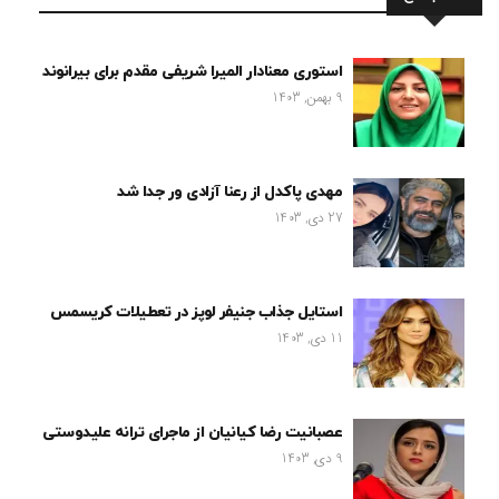
استوری معنادار المیرا شریفی مقدم برای بیرانوند
9 بهمن, 1403
مهدی پاکدل از رعنا آزادی ور جدا شد
27 دی, 1403
استایل جذاب جنیفر لوپز در تعطیلات کریسمس
11 دی, 1403
عصبانیت رضا کیانیان از ماجرای ترانه علیدوستی
9 دی, 1403