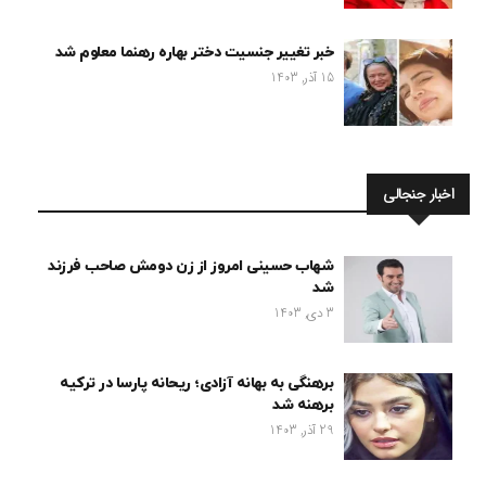
خبر تغییر جنسیت دختر بهاره رهنما معلوم شد
15 آذر, 1403
اخبار جنجالی
شهاب حسینی امروز از زن دومش صاحب فرزند
شد
3 دی, 1403
برهنگی به بهانه آزادی؛ ریحانه پارسا در ترکیه
برهنه شد
29 آذر, 1403