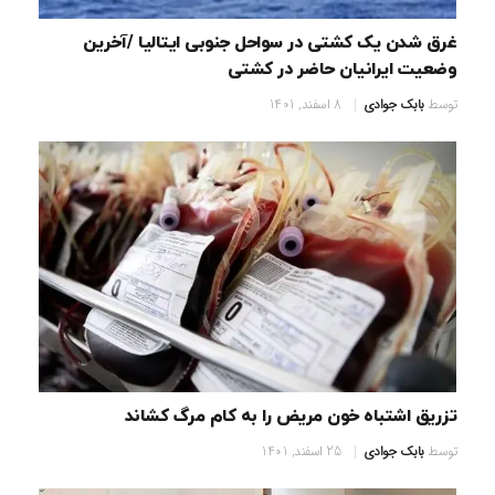
غرق شدن یک کشتی در سواحل جنوبی ایتالیا /آخرین
وضعیت ایرانیان حاضر در کشتی
توسط
بابک جوادی
8 اسفند, 1401
تزریق اشتباه خون مریض را به کام مرگ کشاند
توسط
بابک جوادی
25 اسفند, 1401