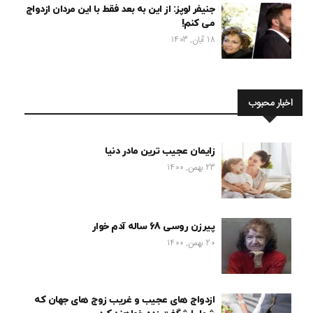
جنیفر لوپز: از این به بعد فقط با این مردان ازدواج
می کنم!
18 آبان, 1403
اخبار محبوب
زایمان عجیب ترین مادر دنیا
23 بهمن, 1400
پیرزن روسی 68 ساله آدم خوار
20 بهمن, 1400
ازدواج های عجیب و غریب زوج های جهان که