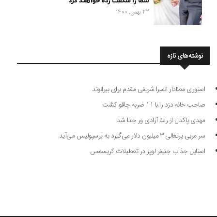
شما را شگفت زده خواهند کرد
22 بهمن, 1400
نوشته‌های تازه
استوری معنادار المیرا شریفی مقدم برای بیرانوند
صاحب خانه دزد را با 11 ضربه چاقو کشت
مهدی پاکدل از رعنا آزادی ور جدا شد
سر مربی پرتغالی ۳ میلیون دلار می‌گیرد به پرسپولیس می‌آید
استایل جذاب جنیفر لوپز در تعطیلات کریسمس