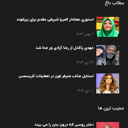
مطالب داغ
استوری معنادار المیرا شریفی مقدم برای بیرانوند
9 بهمن, 1403
مهدی پاکدل از رعنا آزادی ور جدا شد
27 دی, 1403
استایل جذاب جنیفر لوپز در تعطیلات کریسمس
11 دی, 1403
عجیب ترین ها
دختر روسی که درون بدن را می بیند