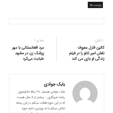
برچسب‌ها:
راهبری
نوشته
نوشته
قبلی
بعدی
نوشته
قبلی:
بعدی:
کالین فارل معروف
مرد افغانستانی با مهر
نقش امیر تتلو را در فیلم
پزشک زن در مشهد
زندگی او بازی می کند
طبابت می‌کرد
بابک جوادی
بابک جوادی هستم . 28 ساله دانشجوی
رشته خبرنگاری ... بیشتر از 5 سال هست
که در این حوزه فعالت میکنم. در این رسانه
تلاش میکنم تا به روزترین اخبار حوزه