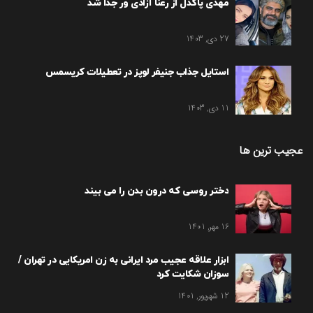
مهدی پاکدل از رعنا آزادی ور جدا شد
27 دی, 1403
استایل جذاب جنیفر لوپز در تعطیلات کریسمس
11 دی, 1403
عجیب ترین ها
دختر روسی که درون بدن را می بیند
16 مهر, 1401
ابزار علاقه عجیب مرد ایرانی به زن امریکایی در تهران /
سوزان شکایت کرد
12 شهریور, 1401