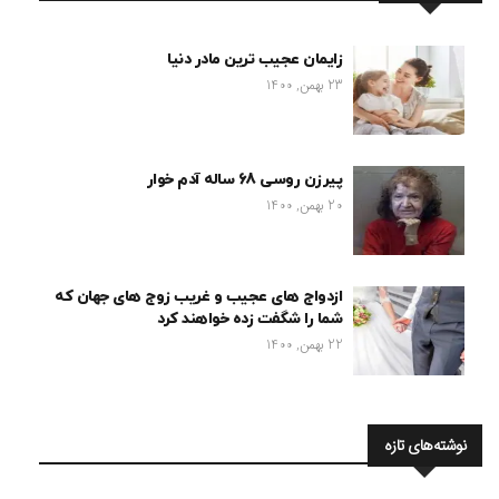
زایمان عجیب ترین مادر دنیا
23 بهمن, 1400
پیرزن روسی 68 ساله آدم خوار
20 بهمن, 1400
ازدواج های عجیب و غریب زوج های جهان که
شما را شگفت زده خواهند کرد
22 بهمن, 1400
نوشته‌های تازه