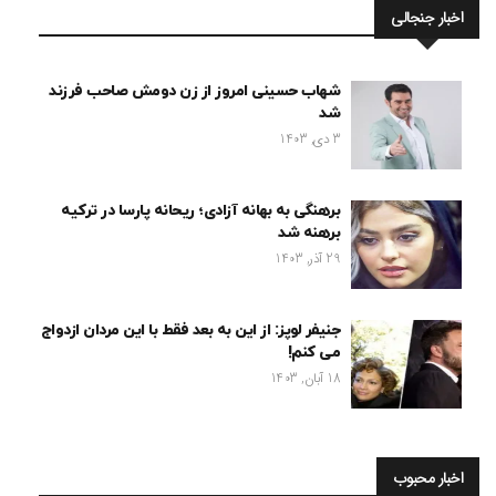
اخبار جنجالی
شهاب حسینی امروز از زن دومش صاحب فرزند
شد
3 دی, 1403
برهنگی به بهانه آزادی؛ ریحانه پارسا در ترکیه
برهنه شد
29 آذر, 1403
جنیفر لوپز: از این به بعد فقط با این مردان ازدواج
می کنم!
18 آبان, 1403
اخبار محبوب