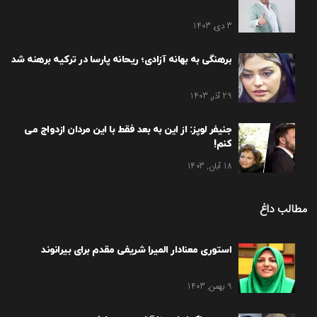
3 دی, 1403
برهنگی به بهانه آزادی؛ ریحانه پارسا در ترکیه برهنه شد
29 آذر, 1403
جنیفر لوپز: از این به بعد فقط با این مردان ازدواج می
کنم!
18 آبان, 1403
مطالب داغ
استوری معنادار المیرا شریفی مقدم برای بیرانوند
9 بهمن, 1403