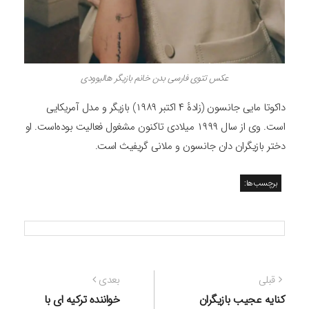
عکس تتوی فارسی بدن خانم بازیگر هالیوودی
داکوتا مایی جانسون (زادهٔ ۴ اکتبر ۱۹۸۹) بازیگر و مدل آمریکایی
است. وی از سال ۱۹۹۹ میلادی تاکنون مشغول فعالیت بوده‌است. او
دختر بازیگران دان جانسون و ملانی گریفیث است.
برچسب‌ها:
راهبری
نوشته
نوشته
قبلی
بعدی
نوشته
قبلی:
بعدی:
کنایه عجیب بازیگران
خواننده ترکیه ای با