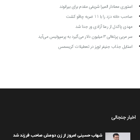
استوری معنادار المیرا شریفی مقدم برای بیرانوند
صاحب خانه دزد را با 11 ضربه چاقو کشت
مهدی پاکدل از رعنا آزادی ور جدا شد
سر مربی پرتغالی ۳ میلیون دلار می‌گیرد به پرسپولیس می‌آید
استایل جذاب جنیفر لوپز در تعطیلات کریسمس
اخبار جنجالی
شهاب حسینی امروز از زن دومش صاحب فرزند شد