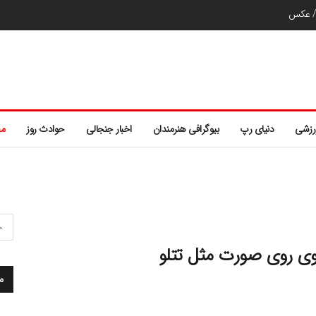
ر/ عکس
رزشی
دنیای رپ
بیوگرافی هنرمندان
اخبار جنجالی
حوادث روز
مط
وی روی صورت مثل تتلو
م