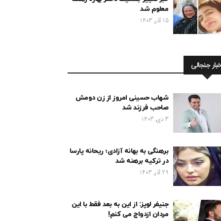
معلوم شد
15 آذر, 1403
خبار جنجالی
شهاب حسینی امروز از زن دومش
صاحب فرزند شد
3 دی, 1403
برهنگی به بهانه آزادی؛ ریحانه پارسا
در ترکیه برهنه شد
29 آذر, 1403
جنیفر لوپز: از این به بعد فقط با این
مردان ازدواج می کنم!