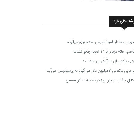
وشته‌های تازه
توری معنادار المیرا شریفی مقدم برای بیرانوند
 خانه دزد را با 11 ضربه چاقو کشت
دی پاکدل از رعنا آزادی ور جدا شد
ی پرتغالی ۳ میلیون دلار می‌گیرد به پرسپولیس می‌آید
تایل جذاب جنیفر لوپز در تعطیلات کریسمس