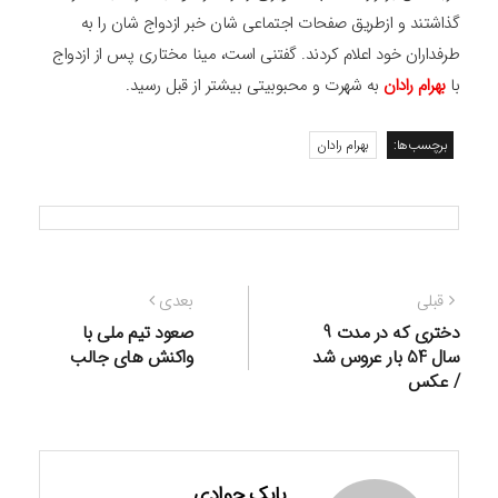
گذاشتند و ازطریق صفحات اجتماعی شان خبر ازدواج شان را به
طرفداران خود اعلام کردند. گفتنی است، مینا مختاری پس از ازدواج
با
بهرام رادان
به شهرت و محبوبیتی بیشتر از قبل رسید.
برچسب‌ها:
بهرام رادان
راهبری
نوشته
نوشته
قبلی
بعدی
نوشته
قبلی:
بعدی:
دختری که در مدت 9
صعود تیم ملی با
سال 54 بار عروس شد
واکنش های جالب
/ عکس
بابک جوادی