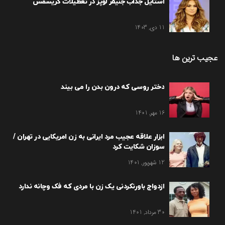
استایل جذاب جنیفر لوپز در تعطیلات کریسمس
11 دی, 1403
عجیب ترین ها
دختر روسی که درون بدن را می بیند
16 مهر, 1401
ابزار علاقه عجیب مرد ایرانی به زن امریکایی در تهران /
سوزان شکایت کرد
12 شهریور, 1401
ازدواج باورنکردنی یک زن با مردی که فک وچانه ندارد
30 مرداد, 1401