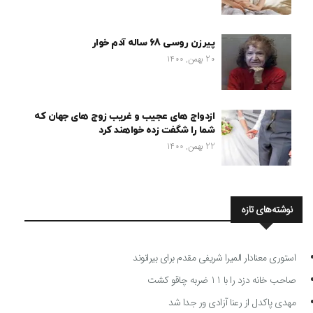
پیرزن روسی 68 ساله آدم خوار
20 بهمن, 1400
ازدواج های عجیب و غریب زوج های جهان که
شما را شگفت زده خواهند کرد
22 بهمن, 1400
نوشته‌های تازه
استوری معنادار المیرا شریفی مقدم برای بیرانوند
صاحب خانه دزد را با 11 ضربه چاقو کشت
مهدی پاکدل از رعنا آزادی ور جدا شد