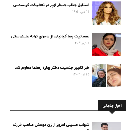
استایل جذاب جنیفر لوپز در تعطیلات کریسمس
11 دی, 1403
عصبانیت رضا کیانیان از ماجرای ترانه علیدوستی
9 دی, 1403
خبر تغییر جنسیت دختر بهاره رهنما معلوم شد
15 آذر, 1403
اخبار جنجالی
شهاب حسینی امروز از زن دومش صاحب فرزند