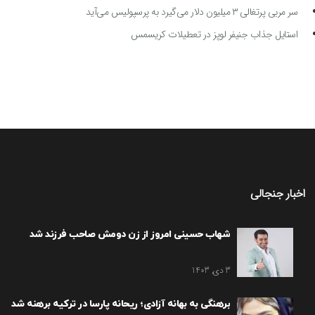
سر مربی پرتغالی ۳ میلیون دلار می‌گیرد به پرسپولیس می‌آید
استایل جذاب جنیفر لوپز در تعطیلات کریسمس
اخبار جنجالی
شهاب حسینی امروز از زن دومش صاحب فرزند شد
3 دی, 1403
برهنگی به بهانه آزادی؛ ریحانه پارسا در ترکیه برهنه شد