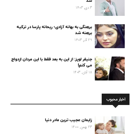
شد
3 دی, 1403
برهنگی به بهانه آزادی؛ ریحانه پارسا در ترکیه
برهنه شد
29 آذر, 1403
جنیفر لوپز: از این به بعد فقط با این مردان ازدواج
می کنم!
18 آبان, 1403
اخبار محبوب
زایمان عجیب ترین مادر دنیا
23 بهمن, 1400