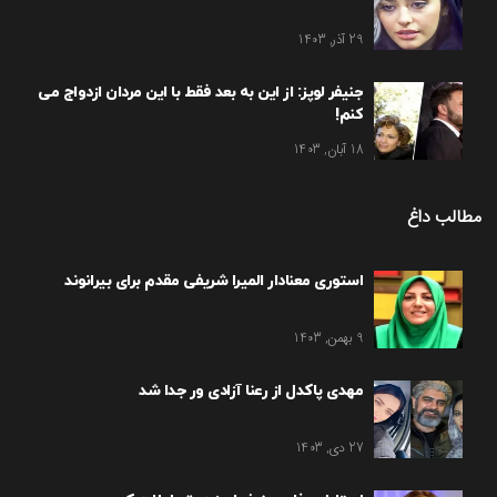
29 آذر, 1403
جنیفر لوپز: از این به بعد فقط با این مردان ازدواج می
کنم!
18 آبان, 1403
مطالب داغ
استوری معنادار المیرا شریفی مقدم برای بیرانوند
9 بهمن, 1403
مهدی پاکدل از رعنا آزادی ور جدا شد
27 دی, 1403