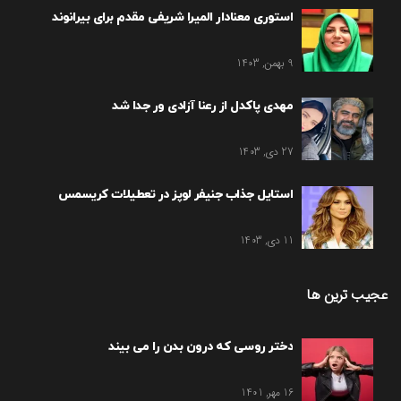
استوری معنادار المیرا شریفی مقدم برای بیرانوند
9 بهمن, 1403
مهدی پاکدل از رعنا آزادی ور جدا شد
27 دی, 1403
استایل جذاب جنیفر لوپز در تعطیلات کریسمس
11 دی, 1403
عجیب ترین ها
دختر روسی که درون بدن را می بیند
16 مهر, 1401