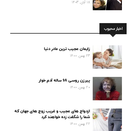
18 آبان, 1403
اخبار محبوب
زایمان عجیب ترین مادر دنیا
23 بهمن, 1400
پیرزن روسی 68 ساله آدم خوار
20 بهمن, 1400
ازدواج های عجیب و غریب زوج های جهان که
شما را شگفت زده خواهند کرد
22 بهمن, 1400