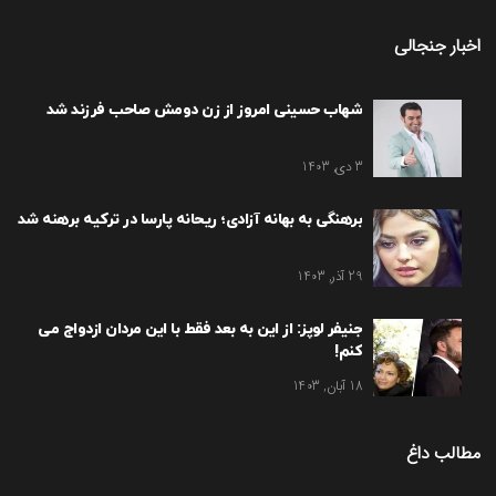
اخبار جنجالی
شهاب حسینی امروز از زن دومش صاحب فرزند شد
3 دی, 1403
برهنگی به بهانه آزادی؛ ریحانه پارسا در ترکیه برهنه شد
29 آذر, 1403
جنیفر لوپز: از این به بعد فقط با این مردان ازدواج می
کنم!
18 آبان, 1403
مطالب داغ