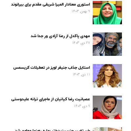
استوری معنادار المیرا شریفی مقدم برای بیرانوند
9 بهمن, 1403
مهدی پاکدل از رعنا آزادی ور جدا شد
27 دی, 1403
استایل جذاب جنیفر لوپز در تعطیلات کریسمس
11 دی, 1403
عصبانیت رضا کیانیان از ماجرای ترانه علیدوستی
9 دی, 1403
خبر تغییر جنسیت دختر بهاره رهنما معلوم شد