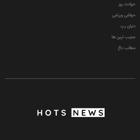
حوادث روز
حواشی ورزشی
دنیای رپ
عجیب ترین ها
مطالب داغ