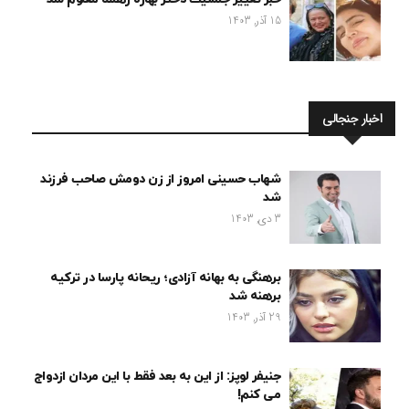
15 آذر, 1403
اخبار جنجالی
شهاب حسینی امروز از زن دومش صاحب فرزند
شد
3 دی, 1403
برهنگی به بهانه آزادی؛ ریحانه پارسا در ترکیه
برهنه شد
29 آذر, 1403
جنیفر لوپز: از این به بعد فقط با این مردان ازدواج
می کنم!