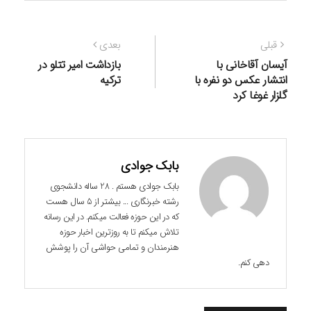
راهبری
نوشته
نوشته
قبلی
بعدی
نوشته
قبلی:
بعدی:
آیسان آقاخانی با
بازداشت امیر تتلو در
انتشار عکس دو نفره با
ترکیه
گلزار غوغا کرد
بابک جوادی
بابک جوادی هستم . 28 ساله دانشجوی
رشته خبرنگاری ... بیشتر از 5 سال هست
که در این حوزه فعالت میکنم. در این رسانه
تلاش میکنم تا به روزترین اخبار حوزه
هنرمندان و تمامی حواشی آن را پوشش
دهی کنم.