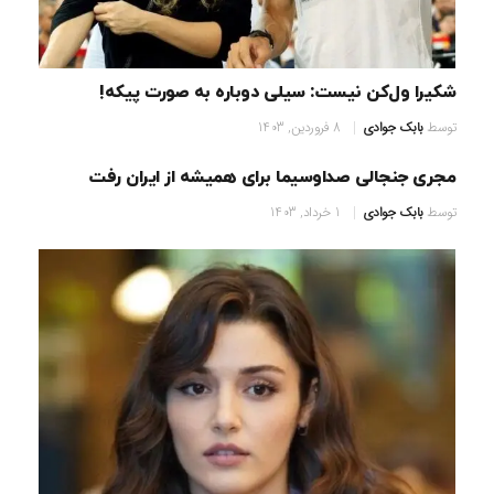
شکیرا ول‌کن نیست: سیلی دوباره به صورت پیکه!‏
توسط
بابک جوادی
8 فروردین, 1403
مجری جنجالی صداوسیما برای همیشه از ایران رفت
توسط
بابک جوادی
1 خرداد, 1403