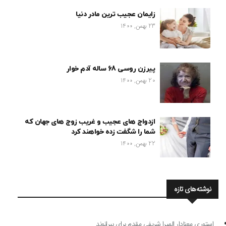
زایمان عجیب ترین مادر دنیا
23 بهمن, 1400
پیرزن روسی 68 ساله آدم خوار
20 بهمن, 1400
ازدواج های عجیب و غریب زوج های جهان که
شما را شگفت زده خواهند کرد
22 بهمن, 1400
نوشته‌های تازه
استوری معنادار المیرا شریفی مقدم برای بیرانوند