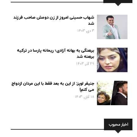
شهاب حسینی امروز از زن دومش صاحب فرزند
شد
3 دی, 1403
برهنگی به بهانه آزادی؛ ریحانه پارسا در ترکیه
برهنه شد
29 آذر, 1403
جنیفر لوپز: از این به بعد فقط با این مردان ازدواج
می کنم!
18 آبان, 1403
اخبار محبوب