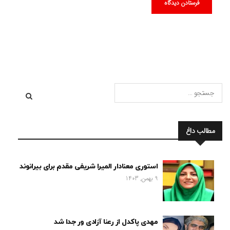
مطالب داغ
استوری معنادار المیرا شریفی مقدم برای بیرانوند
9 بهمن, 1403
مهدی پاکدل از رعنا آزادی ور جدا شد