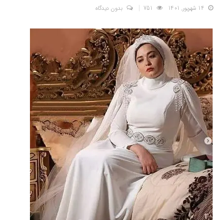
14 شهریور, 1401
751
بدون دیدگاه