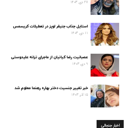
27 دی, 1403
استایل جذاب جنیفر لوپز در تعطیلات کریسمس
11 دی, 1403
عصبانیت رضا کیانیان از ماجرای ترانه علیدوستی
9 دی, 1403
خبر تغییر جنسیت دختر بهاره رهنما معلوم شد
15 آذر, 1403
اخبار جنجالی