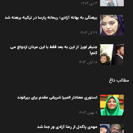
3 دی, 1403
برهنگی به بهانه آزادی؛ ریحانه پارسا در ترکیه برهنه شد
29 آذر, 1403
جنیفر لوپز: از این به بعد فقط با این مردان ازدواج می
کنم!
18 آبان, 1403
مطالب داغ
استوری معنادار المیرا شریفی مقدم برای بیرانوند
9 بهمن, 1403
مهدی پاکدل از رعنا آزادی ور جدا شد