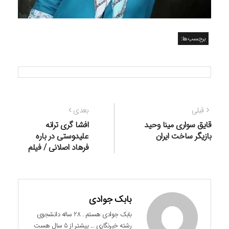
برچسب‌ها:
راهبری
نوشته
نوشته
قبلی
بعدی
نوشته
قبلی:
بعدی:
قایق سواری مینا وحید
افشا گری ترانه
بازیگر ساخت ایران
علیدوستی در باره
فرهاد اصلانی / فیلم
بابک جوادی
بابک جوادی هستم . 28 ساله دانشجوی
رشته خبرنگاری ... بیشتر از 5 سال هست