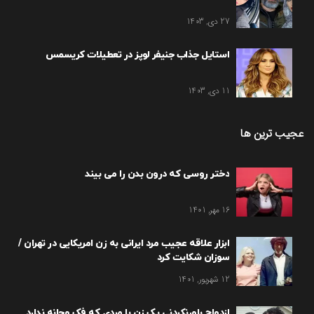
27 دی, 1403
استایل جذاب جنیفر لوپز در تعطیلات کریسمس
11 دی, 1403
عجیب ترین ها
دختر روسی که درون بدن را می بیند
16 مهر, 1401
ابزار علاقه عجیب مرد ایرانی به زن امریکایی در تهران /
سوزان شکایت کرد
12 شهریور, 1401
ازدواج باورنکردنی یک زن با مردی که فک وچانه ندارد