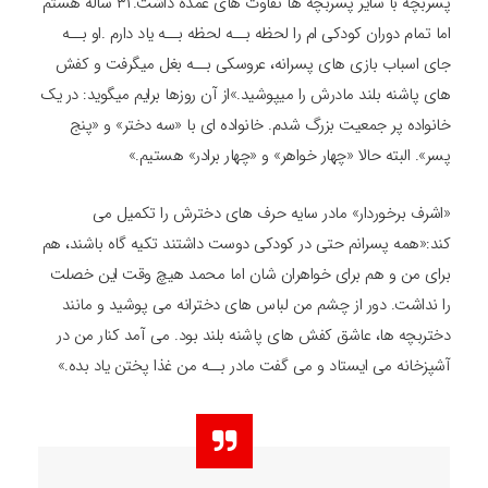
پسربچه با سایر پسربچه ها تفاوت های عمده داشت.۳۱ ساله هستم
اما تمام دوران کودکی ام را لحظه بــه لحظه بــه یاد دارم .او بــه
جای اسباب بازی های پسرانه، عروسکی بــه بغل میگرفت و کفش
های پاشنه بلند مادرش را میپوشید.»از آن روزها برایم میگوید: در یک
خانواده پر جمعیت بزرگ شدم. خانواده ای با «سه دختر» و «پنج
پسر». البته حالا «چهار خواهر» و «چهار برادر» هستیم.»
«اشرف برخوردار» مادر سایه حرف های دخترش را تکمیل می
کند:«همه پسرانم حتی در کودکی دوست داشتند تکیه گاه باشند، هم
برای من و هم برای خواهران شان اما محمد هیچ وقت این خصلت
را نداشت. دور از چشم من لباس های دخترانه می پوشید و مانند
دختربچه ها، عاشق کفش های پاشنه بلند بود. می آمد کنار من در
آشپزخانه می ایستاد و می گفت مادر بــه من غذا پختن یاد بده.»