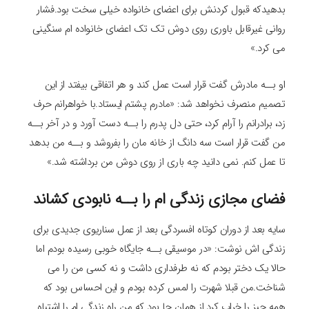
بدهیدکه قبول کردنش برای اعضای خانواده خیلی سخت بود.فشار
روانی غیرقابل باوری روی دوش تک تک اعضای خانواده ام سنگینی
می کرد.»
او بــه مادرش گفت قرار است عمل کند و هر اتفاقی بیفتد از این
تصمیم منصرف نخواهد شد: «مادرم پشتم ایستاد.با خواهرانم حرف
زد، برادرانم را آرام کرد، حتی دل پدرم را بــه دست آورد و در آخر بــه
من گفت قرار است سه دانگ از خانه مان را بفروشد و بــه من بدهد
تا عمل کنم. نمی دانید چه باری از روی دوش من برداشته شد.»
فضای مجازی زندگی ام را بــه نابودی کشاند
سایه بعد از دوران کوتاه افسردگی بعد از عمل سناریوی جدیدی برای
زندگی اش نوشت: «در موسیقی بــه جایگاه خوبی رسیده بودم اما
حالا یک دختر بودم که نه طرفداری داشت و نه کسی من را می
شناخت.من قبلا شهرت را لمس کرده بودم و این احساس بود که
همه چیز را خراب کرد.از همان جا بود که من راه زندگی ام را اشتباه