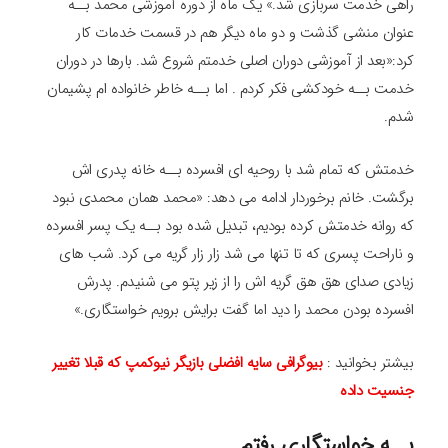
راهی خدمت سربازی شد.» یک ماه از دوره آموزشی محمد بــه
عنوان منشی گذشت و دو ماه دیگر هم در قسمت خدمات کار
کرد:«بعد از آموزشی دوران اصلی خدمتم شروع شد. بارها در دوران
خدمت بــه خودکشی فکر کردم . اما بــه خاطر خانواده ام پشیمان
شدم.
خدمتش که تمام شد با روحیه ای افسرده بــه خانه پدری اش
برگشت. خانم برخوردار ادامه می دهد: «محمد همان محمدی نبود
که روانه خدمتش کرده بودیم، تبدیل شده بود بــه یک پسر افسرده
و ناراحت پسری که تا تنها می شد زار زار گریه می کرد. شب های
زیادی صدای هق هق گریه اش را از زیر پتو می شنیدم. پدرش
افسرده بودن محمد را دید اما گفت برایش برویم خواستگاری.»
بیشتر بخوانید :
بیوگرافی سایه افضلی بازیگر نیوکمپ که قبلا تغییر
جنسیت داده
بــه خواستگاری رفتم