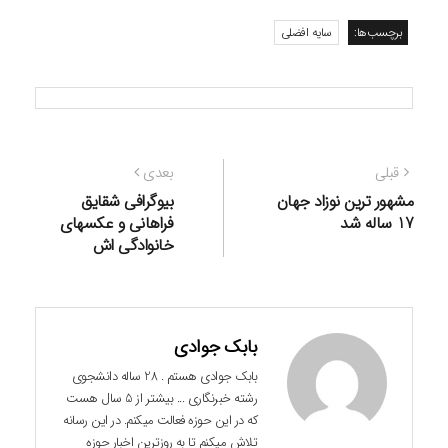
برچسب‌ها:
سایه افضلی
راهبری
نوشته
نوشته
قبلی
بعدی
نوشته
قبلی:
بعدی:
مشهور ترین نوزاد جهان
بیوگرافی شقایق
17 ساله شد
فراهانی و عکسهای
خانوادگی اش
بابک جوادی
بابک جوادی هستم . 28 ساله دانشجوی
رشته خبرنگاری ... بیشتر از 5 سال هست
که در این حوزه فعالت میکنم. در این رسانه
تلاش میکنم تا به روزترین اخبار حوزه