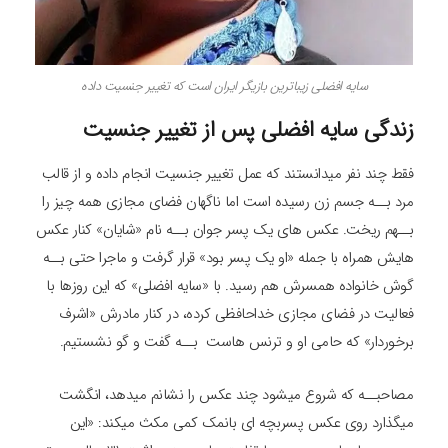
سایه افضلی زیباترین بازیگر ایران است که تغییر جنسیت داده
زندگی سایه افضلی پس از تغییر جنسیت
فقط چند نفر میدانستند که عمل تغییر جنسیت انجام داده و از قالب
مرد بــه جسم زن رسیده است اما ناگهان فضای مجازی همه چیز را
بــهم ریخت. عکس های یک پسر جوان بــه نام «شایان» کنار عکس
هایش همراه با جمله «او یک پسر بود» قرار گرفت و ماجرا حتی بــه
گوش خانواده همسرش هم رسید. با «سایه افضلی» که این روزها با
فعالیت در فضای مجازی خداحافظی کرده، در کنار مادرش «اشرف
برخوردار» که حامی او و ترنس هاست بــه گفت و گو نشستیم.
مصاحبــه که شروع میشود چند عکس را نشانم میدهد، انگشت
میگذارد روی عکس پسربچه ای بانمک کمی مکث میکند: «این