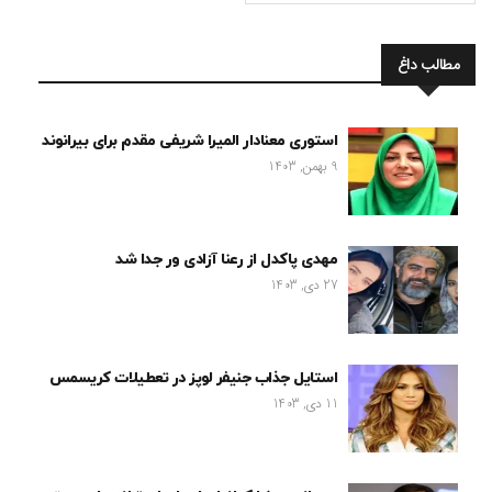
مطالب داغ
استوری معنادار المیرا شریفی مقدم برای بیرانوند
9 بهمن, 1403
مهدی پاکدل از رعنا آزادی ور جدا شد
27 دی, 1403
استایل جذاب جنیفر لوپز در تعطیلات کریسمس
11 دی, 1403