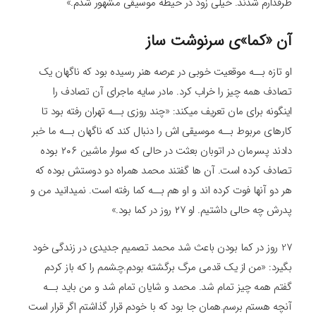
طرفدارم شدند. خیلی زود در حیطه موسیقی مشهور شدم.»
آن «کما»ی سرنوشت ساز
او تازه بــه موقعیت خوبی در عرصه هنر رسیده بود که ناگهان یک
تصادف همه چیز را خراب کرد. مادر سایه ماجرای آن تصادف را
اینگونه برای مان تعریف میکند: «چند روزی بــه تهران رفته بود تا
کارهای مربوط بــه موسیقی اش را دنبال کند که ناگهان بــه ما خبر
دادند پسرمان در اتوبان بعثت در حالی که سوار ماشین ۲۰۶ بوده
تصادف کرده است. آن ها گفتند محمد همراه دو دوستش بوده که
هر دو آنها فوت کرده اند و او هم بــه کما رفته است. نمیدانید من و
پدرش چه حالی داشتیم. او ۲۷ روز در کما بود.»
27 روز در کما بودن باعث شد محمد تصمیم جدیدی در زندگی خود
بگیرد: «من از یک قدمی مرگ برگشته بودم.چشمم را که باز کردم
گفتم همه چیز تمام شد. محمد و شایان تمام شد و من باید بــه
آنچه هستم برسم.همان جا بود که با خودم قرار گذاشتم اگر قرار است