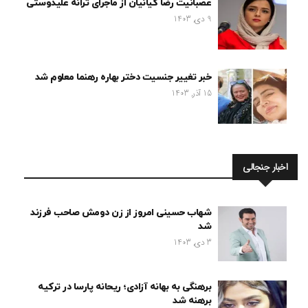
عصبانیت رضا کیانیان از ماجرای ترانه علیدوستی
9 دی, 1403
خبر تغییر جنسیت دختر بهاره رهنما معلوم شد
15 آذر, 1403
اخبار جنجالی
شهاب حسینی امروز از زن دومش صاحب فرزند
شد
3 دی, 1403
برهنگی به بهانه آزادی؛ ریحانه پارسا در ترکیه
برهنه شد