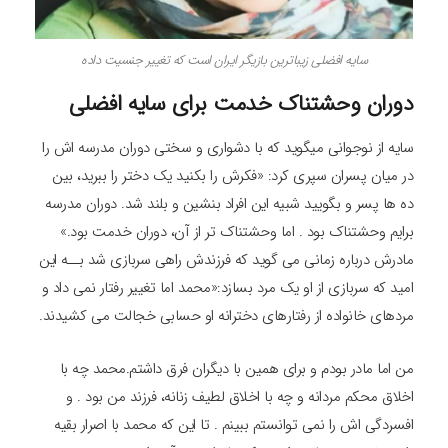
سایه افضلی زیباترین بازیگر ایران است که تغییر جنسیت داده
دوران وحشتناک خدمت برای سایه افضلی
سایه از نوجوانی میگوید که با دشواری و سختی دوران مدرسه اش را
در میان پسران سپری کرد: «فکرش را بکنید یک دختر را ببرید، بین
ده ها پسر و بگویید شبیه این افراد بنشین و بلند شد. دوران مدرسه
برایم وحشتناک بود . اما وحشتناک تر از آن، دوران خدمت بود.»
مادرش درباره زمانی می گوید که فرزندش راهی سربازی شد بــه این
امید که سربازی از او یک مرد بسازد:«محمد اما تغییر رفتار نمی داد و
مردهای خانواده از رفتارهای دخترانه او حسابی خجالت می کشیدند.
من اما مادر بودم و برای همین با دیگران فرق داشتم.محمد چه با
اخلاق محکم مردانه و چه با اخلاق لطیف زنانه، فرزند من بود . و
افسردگی اش را نمی توانستم ببینم . تا این که محمد با اصرار بقیه