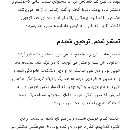
بوده ام. نمی شد کتمانش کرد. با مسئولان صفحه هایی که عکسم را
منتشر کرده بودند ارتباط گرفتم و گفتم زندگی ام از هم می پاشد،
عکسم را پاک کنید. چندتایی پاک کردند و عده ای اصلا توجهی
نکردند تا این که خبر بــه گوش خانواده همسرم هم رسید.»
تحقیر شدم. توهین شنیدم
همسر سایه حتی از طرف دوستانش مورد طعنه و کنایه قرار گرفت:
«خانواده اش بــه او فشار می آوردند که مرا ترک کند. همسرم مرد
خوبی بود و من نمی خواستم که او دچار مشکلات خانوادگی شود و
بــه همین خاطر قبول کردم که همدیگر را ترک کنیم.»زندگی متاهلی
اش بــه هم خورد و او تازه فهمید که انتشار عکس هایش و بــه
نمایش گذاشتن زندگی اش در فضای مجازی، اشتباه بزرگی بوده
است که هیچ وقت نباید انجامش می داد:
«تحقیر شدم. توهین شنیدم و باز هم تنها شدم اما دست از این
اشتباه نکشیدم. انگار با خودم لج کرده بودم. باز هم عکس منتشر می