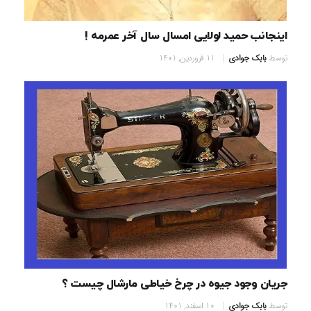
اینجانب حمید لولایی امسال سال آخر عمرمه !
توسط
بابک جوادی
11 فروردین, 1401
جریان وجود جیوه در چرخ خیاطی مارشال چیست ؟
توسط
بابک جوادی
10 اسفند, 1401