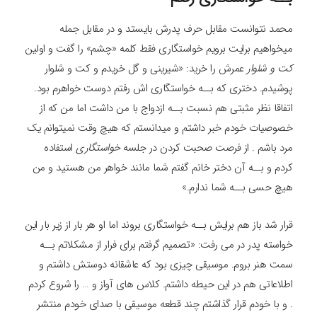
محمد نتوانست مقابل حرف پدرش بایستد و در مقابل جمله
میخواهیم برایت برویم خواستگاری فقط کلمه «چشم» را گفت و اولین
کت و شلوار
عمرش را خرید: «شیرینی و گل خریدم و کت و شلوار
پوشیدم. دختری که بــه خواستگاری اش رفتم دوست خواهرم بود.
اتفاقا نظر مثبتی هم نسبت بــه ازدواج با من داشت اما من که از
خصوصیات خودم خبر داشتم و میدانستم که هیچ وقت نمیتوانم یک
مرد باشم . از فرصت صحبت کردن در جلسه
خواستگاری
استفاده
کردم و بــه آن دختر خانم گفتم شما مانند خواهر من هستید و من
هیچ حسی بــه شما ندارم.»
قرار شد باز هم برایش بــه خواستگاری بروند اما او هر بار از زیر بار این
خواسته پدر در می رفت: «تصمیم گرفتم برای فرار از مشکلاتم بــه
سمت هنر بروم. موسیقی چیزی بود که عاشقانه دوستش داشتم و
اطلاعاتی هم در این حیطه داشتم. کلاس های آواز و … را شروع کردم
. و با خودم قرار گذاشتم چند قطعه موسیقی با صدای خودم منتشر