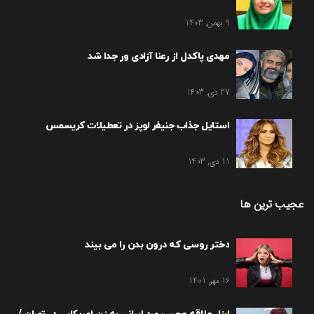
9 بهمن, 1403
مهدی پاکدل از رعنا آزادی ور جدا شد
27 دی, 1403
استایل جذاب جنیفر لوپز در تعطیلات کریسمس
11 دی, 1403
عجیب ترین ها
دختر روسی که درون بدن را می بیند
16 مهر, 1401