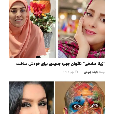
“ژیلا صادقی” ناگهان چهره جدیدی برای خودش ساخت
توسط
بابک جوادی
22 مهر, 1402