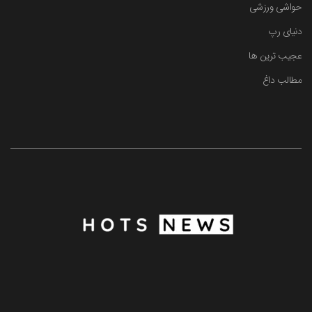
حواشی ورزشی
دنیای رپ
عجیب ترین ها
مطالب داغ