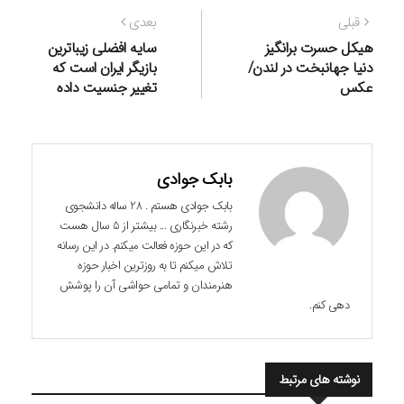
راهبری
نوشته
نوشته
قبلی
بعدی
نوشته
قبلی:
بعدی:
هیکل حسرت برانگیز
سایه افضلی زیباترین
دنیا جهانبخت در لندن/
بازیگر ایران است که
عکس
تغییر جنسیت داده
بابک جوادی
بابک جوادی هستم . 28 ساله دانشجوی
رشته خبرنگاری ... بیشتر از 5 سال هست
که در این حوزه فعالت میکنم. در این رسانه
تلاش میکنم تا به روزترین اخبار حوزه
هنرمندان و تمامی حواشی آن را پوشش
دهی کنم.
نوشته های مرتبط