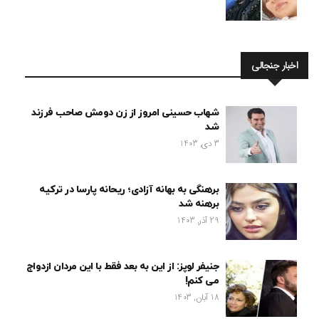
اخبار جنجالی
شهاب حسینی امروز از زن دومش صاحب فرزند
شد
3 دی, 1403
برهنگی به بهانه آزادی؛ ریحانه پارسا در ترکیه
برهنه شد
29 آذر, 1403
جنیفر لوپز: از این به بعد فقط با این مردان ازدواج
می کنم!
18 آبان, 1403