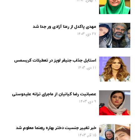
9 بهمن, 1403
مهدی پاکدل از رعنا آزادی ور جدا شد
27 دی, 1403
استایل جذاب جنیفر لوپز در تعطیلات کریسمس
11 دی, 1403
عصبانیت رضا کیانیان از ماجرای ترانه علیدوستی
9 دی, 1403
خبر تغییر جنسیت دختر بهاره رهنما معلوم شد
15 آذر, 1403