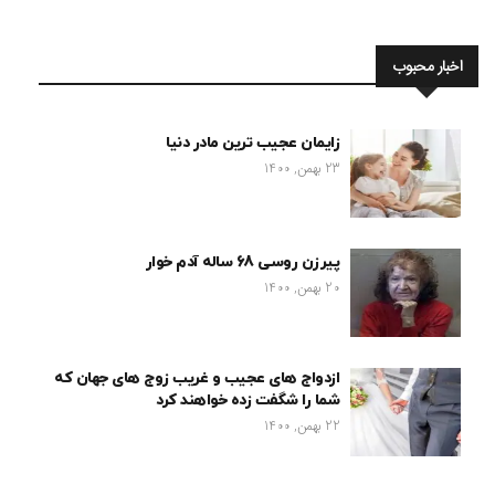
اخبار محبوب
زایمان عجیب ترین مادر دنیا
23 بهمن, 1400
پیرزن روسی 68 ساله آدم خوار
20 بهمن, 1400
ازدواج های عجیب و غریب زوج های جهان که
شما را شگفت زده خواهند کرد
22 بهمن, 1400