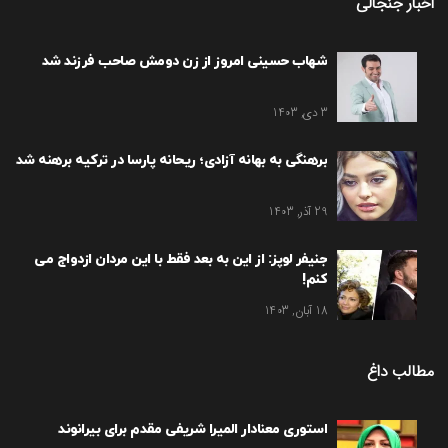
اخبار جنجالی
شهاب حسینی امروز از زن دومش صاحب فرزند شد
3 دی, 1403
برهنگی به بهانه آزادی؛ ریحانه پارسا در ترکیه برهنه شد
29 آذر, 1403
جنیفر لوپز: از این به بعد فقط با این مردان ازدواج می
کنم!
18 آبان, 1403
مطالب داغ
استوری معنادار المیرا شریفی مقدم برای بیرانوند