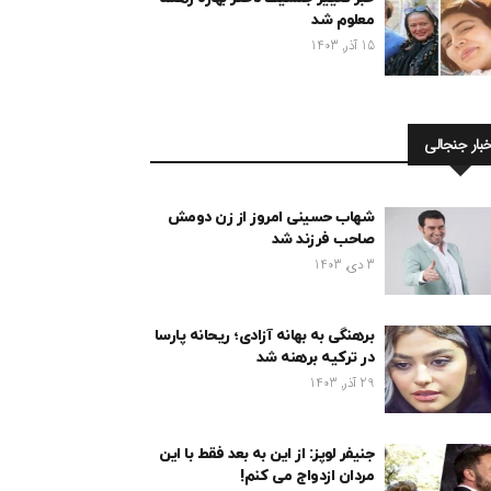
معلوم شد
15 آذر, 1403
خبار جنجالی
شهاب حسینی امروز از زن دومش
صاحب فرزند شد
3 دی, 1403
برهنگی به بهانه آزادی؛ ریحانه پارسا
در ترکیه برهنه شد
29 آذر, 1403
جنیفر لوپز: از این به بعد فقط با این
مردان ازدواج می کنم!