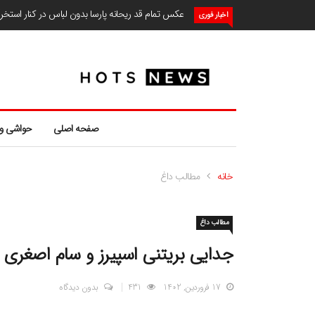
عکس تمام قد ریحانه پارسا بدون لباس در کنار استخ
اخبار فوری
صفحه اصلی
حواشی و
خانه
مطالب داغ
مطالب داغ
جدایی بریتنی اسپیرز و سام اصغری 
17 فروردین, 1402
431
بدون دیدگاه