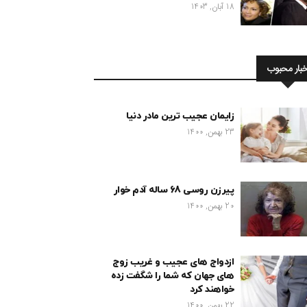
18 آبان, 1403
خبار محبوب
زایمان عجیب ترین مادر دنیا
23 بهمن, 1400
پیرزن روسی 68 ساله آدم خوار
20 بهمن, 1400
ازدواج های عجیب و غریب زوج
های جهان که شما را شگفت زده
خواهند کرد
22 بهمن, 1400