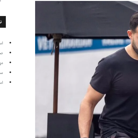
ن
اس
صاحب
مه
سر مرب
اس