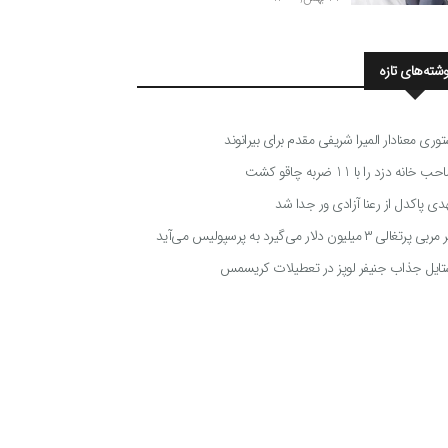
وشته‌های تازه
توری معنادار المیرا شریفی مقدم برای بیرانوند
 خانه دزد را با 11 ضربه چاقو کشت
دی پاکدل از رعنا آزادی ور جدا شد
ی پرتغالی ۳ میلیون دلار می‌گیرد به پرسپولیس می‌آید
تایل جذاب جنیفر لوپز در تعطیلات کریسمس