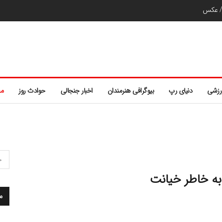
ر/ عکس
رزشی
دنیای رپ
بیوگرافی هنرمندان
اخبار جنجالی
حوادث روز
مط
به خاطر خیانت
م