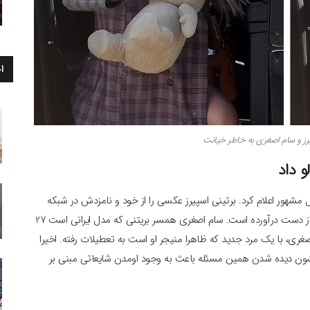
ا
رز و سام اصغری به خاطر خیانت
 داد
شهور اعلام کرد. برتینی اسپیرز عکسی را از خود و نامزدش در شبکه
اجتماعی اینستاگرام منتشر کرد که در آن حلقه نامزدی اش را از دست درآورده است. سام اصغری همسر بریتنی که مدل ایرانی است 27
غری، با یک مرد جدید که ظاهرا منیجر او است به تعطیلات رفته. اخیرا
تشون دیده شدن همین مسئله باعث به وجود اومدن شایعاتی مبنی بر