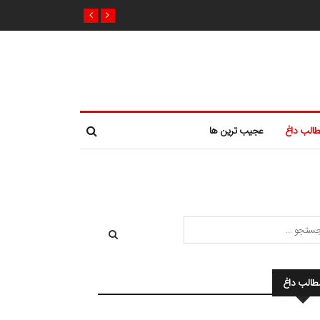
الب داغ
عجیب ترین ها
طالب داغ