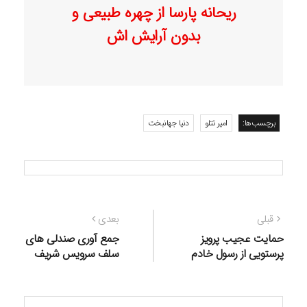
ریحانه پارسا از چهره طبیعی و
بدون آرایش اش
برچسب‌ها:
امیر تتلو
دنیا جهانبخت
راهبری
نوشته
نوشته
قبلی
بعدی
نوشته
قبلی:
بعدی:
حمایت عجیب پرویز
جمع آوری صندلی های
پرستویی از رسول خادم
سلف سرویس شریف