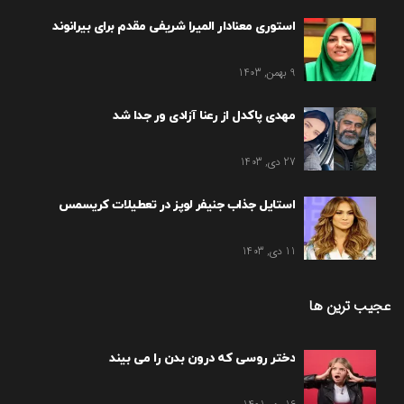
استوری معنادار المیرا شریفی مقدم برای بیرانوند
9 بهمن, 1403
مهدی پاکدل از رعنا آزادی ور جدا شد
27 دی, 1403
استایل جذاب جنیفر لوپز در تعطیلات کریسمس
11 دی, 1403
عجیب ترین ها
دختر روسی که درون بدن را می بیند