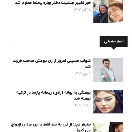
خبر تغییر جنسیت دختر بهاره رهنما معلوم شد
15 آذر, 1403
اخبار جنجالی
شهاب حسینی امروز از زن دومش صاحب فرزند
شد
3 دی, 1403
برهنگی به بهانه آزادی؛ ریحانه پارسا در ترکیه
برهنه شد
29 آذر, 1403
جنیفر لوپز: از این به بعد فقط با این مردان ازدواج
می کنم!