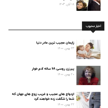
18 آبان, 1403
اخبار محبوب
زایمان عجیب ترین مادر دنیا
23 بهمن, 1400
پیرزن روسی 68 ساله آدم خوار
20 بهمن, 1400
ازدواج های عجیب و غریب زوج های جهان که
شما را شگفت زده خواهند کرد
22 بهمن, 1400