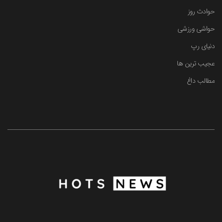
حوادث روز
حواشی ورزشی
دنیای رپ
عجیب ترین ها
مطالب داغ