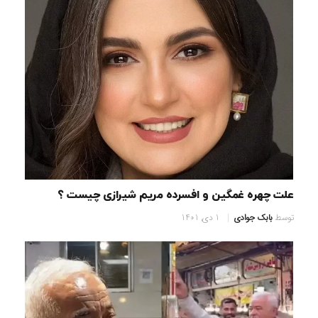
علت چهره غمگین و افسرده مریم شیرازی چیست ؟
توسط
بابک جوادی
1 دی, 1401