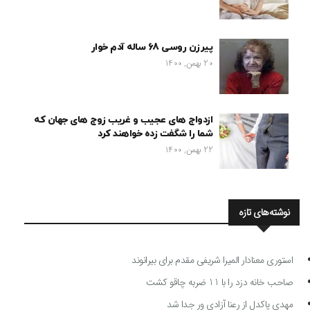
پیرزن روسی 68 ساله آدم خوار
20 بهمن, 1400
ازدواج های عجیب و غریب زوج های جهان که
شما را شگفت زده خواهند کرد
22 بهمن, 1400
نوشته‌های تازه
استوری معنادار المیرا شریفی مقدم برای بیرانوند
صاحب خانه دزد را با 11 ضربه چاقو کشت
مهدی پاکدل از رعنا آزادی ور جدا شد