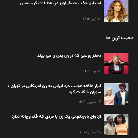
استایل جذاب جنیفر لوپز در تعطیلات کریسمس
11 دی, 1403
عجیب ترین ها
دختر روسی که درون بدن را می بیند
16 مهر, 1401
ابزار علاقه عجیب مرد ایرانی به زن امریکایی در تهران /
سوزان شکایت کرد
12 شهریور, 1401
ازدواج باورنکردنی یک زن با مردی که فک وچانه ندارد
30 مرداد, 1401