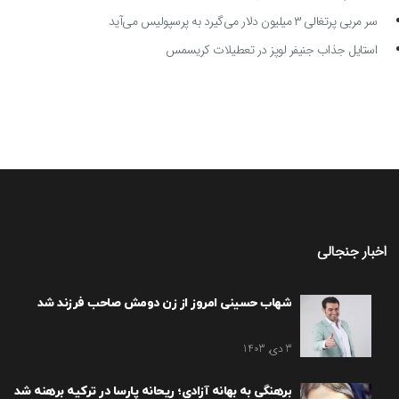
سر مربی پرتغالی ۳ میلیون دلار می‌گیرد به پرسپولیس می‌آید
استایل جذاب جنیفر لوپز در تعطیلات کریسمس
اخبار جنجالی
شهاب حسینی امروز از زن دومش صاحب فرزند شد
3 دی, 1403
برهنگی به بهانه آزادی؛ ریحانه پارسا در ترکیه برهنه شد