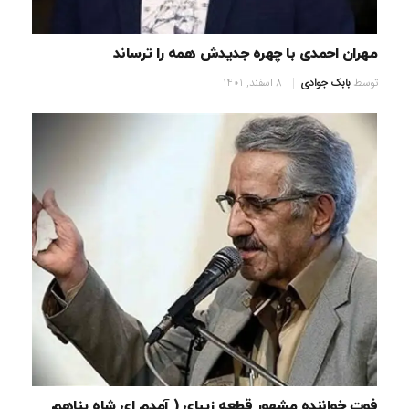
مهران احمدی با چهره جدیدش همه را ترساند
توسط
بابک جوادی
8 اسفند, 1401
فوت خواننده مشهور قطعه زیبای ( آمدم ای شاه پناهم