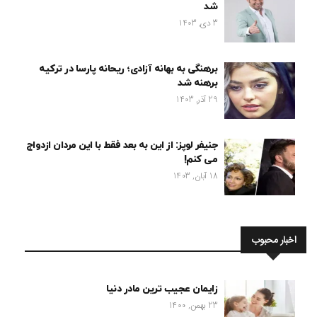
شد
3 دی, 1403
برهنگی به بهانه آزادی؛ ریحانه پارسا در ترکیه
برهنه شد
29 آذر, 1403
جنیفر لوپز: از این به بعد فقط با این مردان ازدواج
می کنم!
18 آبان, 1403
اخبار محبوب
زایمان عجیب ترین مادر دنیا
23 بهمن, 1400