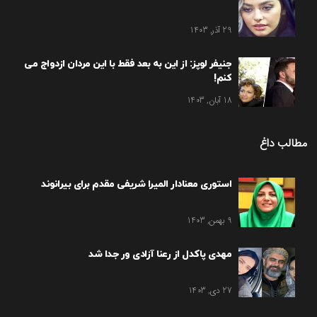
29 آذر, 1403
جنیفر لوپز: از این به بعد فقط با این مردان ازدواج می
کنم!
18 آبان, 1403
مطالب داغ
استوری معنادار المیرا شریفی مقدم برای بیرانوند
9 بهمن, 1403
مهدی پاکدل از رعنا آزادی ور جدا شد
27 دی, 1403