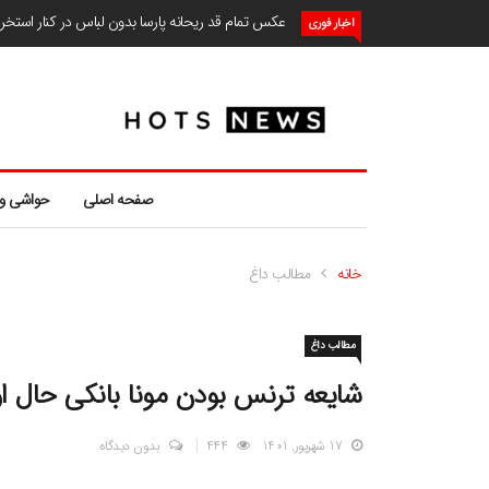
عکس تمام قد ریحانه پارسا بدون لباس در کنار استخ
اخبار فوری
صفحه اصلی
حواشی و
خانه
مطالب داغ
مطالب داغ
شایعه ترنس بودن مونا بانکی حال او 
17 شهریور, 1401
444
بدون دیدگاه