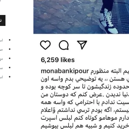
ن
اس
صاحب
مه
سر مرب
اس