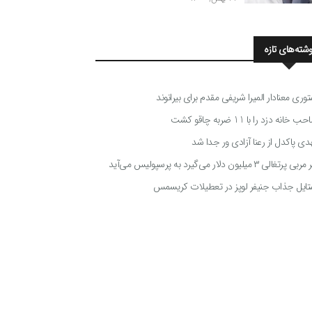
وشته‌های تازه
توری معنادار المیرا شریفی مقدم برای بیرانوند
 خانه دزد را با 11 ضربه چاقو کشت
دی پاکدل از رعنا آزادی ور جدا شد
ی پرتغالی ۳ میلیون دلار می‌گیرد به پرسپولیس می‌آید
تایل جذاب جنیفر لوپز در تعطیلات کریسمس