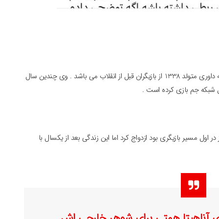
مونا بانکی پور در یک خانواده هنری بدنیا آمد . مادرش فرزانه داوری متولد 1338 از بازیگران قبل از انقلاب می باشد . وی چندین سال
 ۱۳۷۴ با امین حیایی ۲۵ ساله که هنوز در اول مسیر بازیگری بود ازدواج کرد اما این زندگی بعد از یکسال با
ری آناهیتا همتی برای شوهر خارجی اش