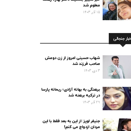
معلوم شد
15 آذر, 1403
خبار جنجالی
شهاب حسینی امروز از زن دومش
صاحب فرزند شد
3 دی, 1403
برهنگی به بهانه آزادی؛ ریحانه پارسا
در ترکیه برهنه شد
29 آذر, 1403
جنیفر لوپز: از این به بعد فقط با این
مردان ازدواج می کنم!