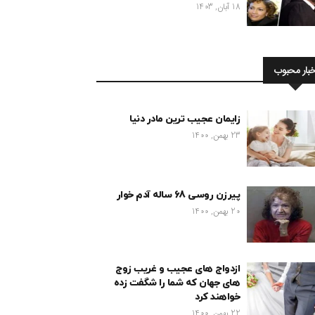
18 آبان, 1403
خبار محبوب
زایمان عجیب ترین مادر دنیا
23 بهمن, 1400
پیرزن روسی 68 ساله آدم خوار
20 بهمن, 1400
ازدواج های عجیب و غریب زوج
های جهان که شما را شگفت زده
خواهند کرد
22 بهمن, 1400