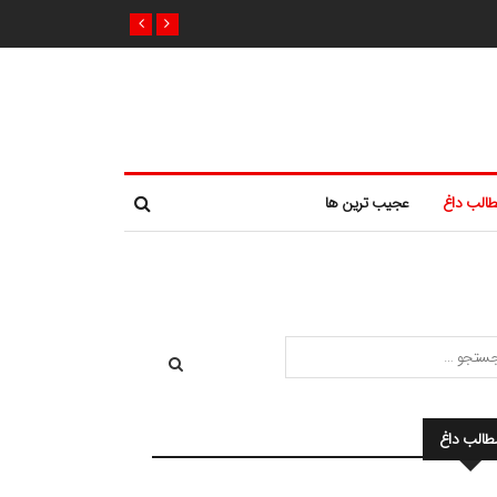
الب داغ
عجیب ترین ها
طالب داغ