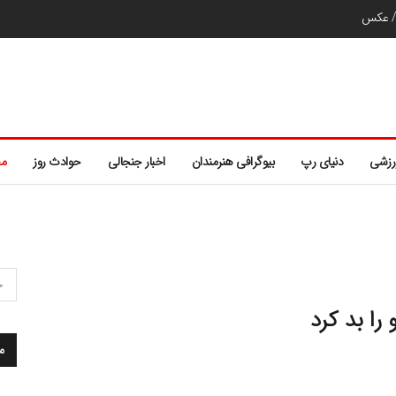
ر/ عکس
رزشی
دنیای رپ
بیوگرافی هنرمندان
اخبار جنجالی
حوادث روز
مط
را بد کرد
م