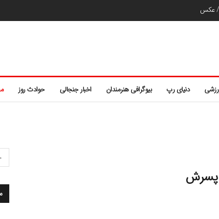
ر/ عکس
رزشی
دنیای رپ
بیوگرافی هنرمندان
اخبار جنجالی
حوادث روز
مط
ت پسرش
م