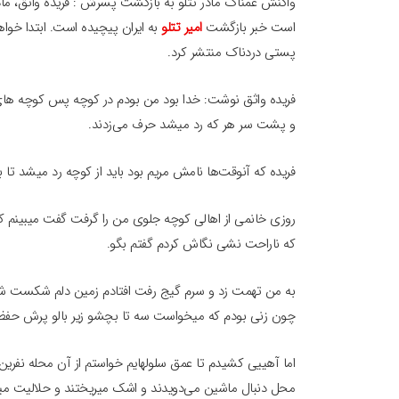
واکنش غمناک مادر تتلو به بازگشت پسرش : فریده واثق، مادر 
است خبر بازگشت
امیر تتلو
به ایران پیچیده است. ابتدا خو
پستی دردناک منتشر کرد.
فریده واثق نوشت: خدا بود من بودم در کوچه پس کوچه های پ
و پشت سر هر که رد میشد حرف می‌زدند.
فریده که آنوقت‌ها نامش مریم بود باید از کوچه رد میشد ت
روزی خانمی از اهالی کوچه جلوی من را گرفت گفت میبینم 
که ناراحت نشی نگاش کردم گفتم بگو.
به من تهمت زد و سرم گیج رفت افتادم زمین دلم شکست شاید
چون زنی بودم که میخواست سه تا بچشو زیر بالو پرش حفظ 
اما آهییی کشیدم تا عمق سلولهایم خواستم از آن محله نفری
محل دنبال ماشین می‌دویدند و اشک میریختند و حلالیت میط