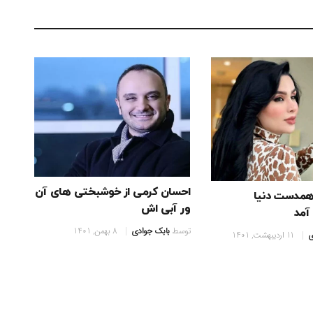
احسان کرمی از خوشبختی های آن
 همدست دنیا
ور آبی اش
آمد
توسط
بابک جوادی
8 بهمن, 1401
ی
11 اردیبهشت, 1401