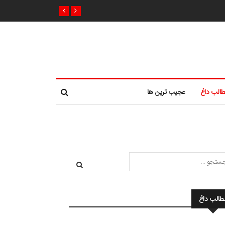
الب داغ
عجیب ترین ها
طالب داغ