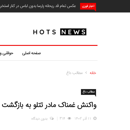
عکس تمام قد ریحانه پارسا بدون لباس در کنار استخ
اخبار فوری
صفحه اصلی
حواشی و
خانه
مطالب داغ
مطالب داغ
واکنش غمناک مادر تتلو به بازگش
11 آذر, 1402
314
بدون دیدگاه