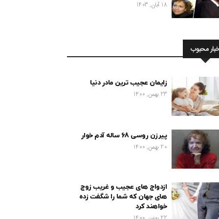
18 آبان, 1403
خبار محبوب
زایمان عجیب ترین مادر دنیا
23 بهمن, 1400
پیرزن روسی 68 ساله آدم خوار
20 بهمن, 1400
ازدواج های عجیب و غریب زوج
های جهان که شما را شگفت زده
خواهند کرد
22 بهمن, 1400