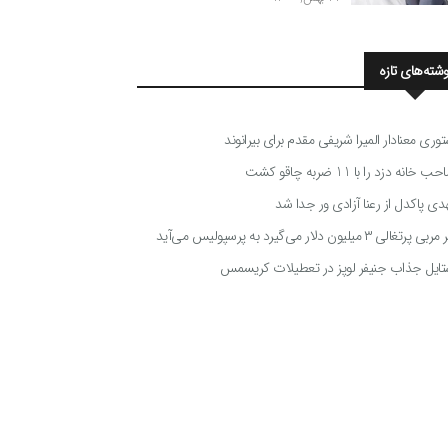
وشته‌های تازه
توری معنادار المیرا شریفی مقدم برای بیرانوند
 خانه دزد را با 11 ضربه چاقو کشت
دی پاکدل از رعنا آزادی ور جدا شد
ی پرتغالی ۳ میلیون دلار می‌گیرد به پرسپولیس می‌آید
تایل جذاب جنیفر لوپز در تعطیلات کریسمس