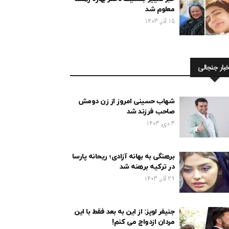
معلوم شد
15 آذر, 1403
خبار جنجالی
شهاب حسینی امروز از زن دومش
صاحب فرزند شد
3 دی, 1403
برهنگی به بهانه آزادی؛ ریحانه پارسا
در ترکیه برهنه شد
29 آذر, 1403
جنیفر لوپز: از این به بعد فقط با این
مردان ازدواج می کنم!