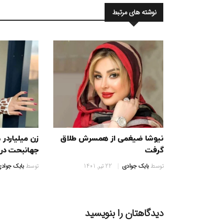
نوشته های مرتبط
نیوشا ضیغمی از همسرش طلاق
زن میلیاردر
گرفت
جهانبحت در 
توسط
بابک جوادی
22 تیر, 1401
توسط
بابک جواد
دیدگاهتان را بنویسید