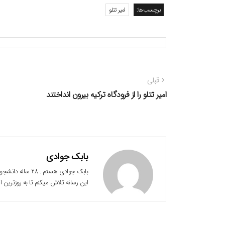
برچسب‌ها:
امیر تتلو
راهبری
نوشته
قبلی
نوشته
قبلی:
امیر تتلو را از فرودگاه ترکیه بیرون انداختند
بابک جوادی
این رسانه تلاش میکنم تا به روزترین