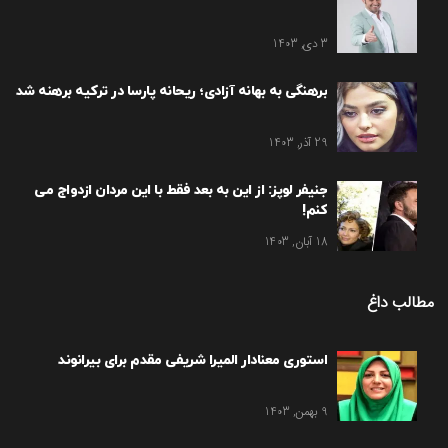
3 دی, 1403
برهنگی به بهانه آزادی؛ ریحانه پارسا در ترکیه برهنه شد
29 آذر, 1403
جنیفر لوپز: از این به بعد فقط با این مردان ازدواج می
کنم!
18 آبان, 1403
مطالب داغ
استوری معنادار المیرا شریفی مقدم برای بیرانوند
9 بهمن, 1403