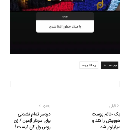
برچسب‌ها:
ریحانه پارسا
راهبری
نوشته
نوشته
قبلی
بعدی
نوشته
قبلی:
بعدی:
یک خانم پوست
دردسر تمام نشدنی
هوویش را کند و
برای سردار آزمون / زن
میلیاردر شد
روس ول کن نیست !