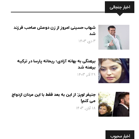
اخبار جنجالی
شهاب حسینی امروز از زن دومش صاحب فرزند
شد
3 دی, 1403
برهنگی به بهانه آزادی؛ ریحانه پارسا در ترکیه
برهنه شد
29 آذر, 1403
جنیفر لوپز: از این به بعد فقط با این مردان ازدواج
می کنم!
18 آبان, 1403
اخبار محبوب