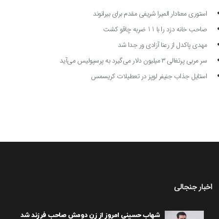
استوری معنادار المیرا شریفی مقدم برای بیرانوند
صاحب خانه دزد را با 11 ضربه چاقو کشت
مهدی پاکدل از رعنا آزادی ور جدا شد
سر مربی پرتغالی ۳ میلیون دلار می‌گیرد به پرسپولیس می‌آید
استایل جذاب جنیفر لوپز در تعطیلات کریسمس
اخبار جنجالی
شهاب حسینی امروز از زن دومش صاحب فرزند شد