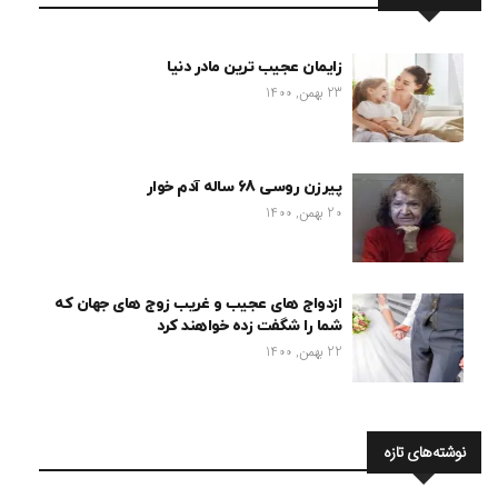
زایمان عجیب ترین مادر دنیا
23 بهمن, 1400
پیرزن روسی 68 ساله آدم خوار
20 بهمن, 1400
ازدواج های عجیب و غریب زوج های جهان که
شما را شگفت زده خواهند کرد
22 بهمن, 1400
نوشته‌های تازه