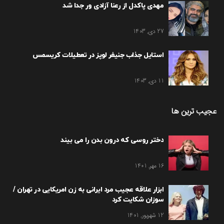
مهدی پاکدل از رعنا آزادی ور جدا شد
27 دی, 1403
استایل جذاب جنیفر لوپز در تعطیلات کریسمس
11 دی, 1403
عجیب ترین ها
دختر روسی که درون بدن را می بیند
16 مهر, 1401
ابزار علاقه عجیب مرد ایرانی به زن امریکایی در تهران /
سوزان شکایت کرد
12 شهریور, 1401