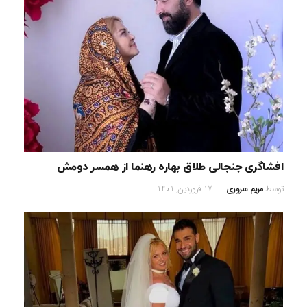
افشاگری جنجالی طلاق بهاره رهنما از همسر دومش
توسط
مریم سروری
17 فروردین, 1401