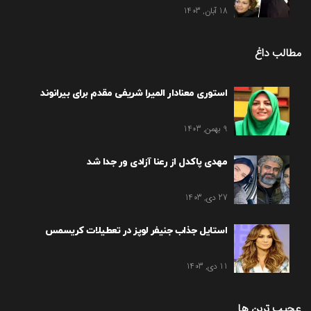
18 آبان, 1403
مطالب داغ
استوری معنادار المیرا شریفی مقدم برای بیرانوند
9 بهمن, 1403
مهدی پاکدل از رعنا آزادی ور جدا شد
27 دی, 1403
استایل جذاب جنیفر لوپز در تعطیلات کریسمس
11 دی, 1403
عجیب ترین ها