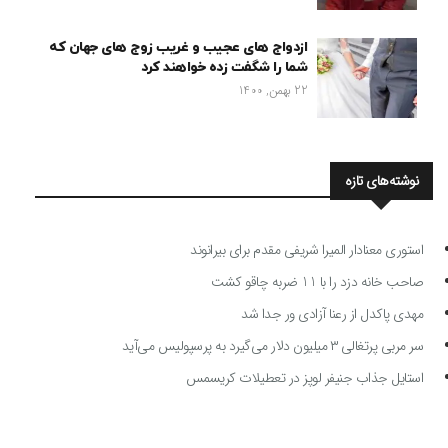
ازدواج های عجیب و غریب زوج های جهان که
شما را شگفت زده خواهند کرد
22 بهمن, 1400
نوشته‌های تازه
استوری معنادار المیرا شریفی مقدم برای بیرانوند
صاحب خانه دزد را با 11 ضربه چاقو کشت
مهدی پاکدل از رعنا آزادی ور جدا شد
سر مربی پرتغالی ۳ میلیون دلار می‌گیرد به پرسپولیس می‌آید
استایل جذاب جنیفر لوپز در تعطیلات کریسمس