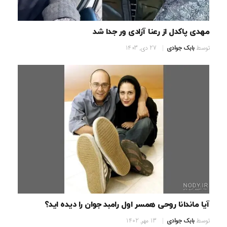
مهدی پاکدل از رعنا آزادی ور جدا شد
توسط
بابک جوادی
27 دی, 1403
آیا ماندانا روحی همسر اول رامبد جوان را دیده اید؟
توسط
بابک جوادی
13 مهر, 1402