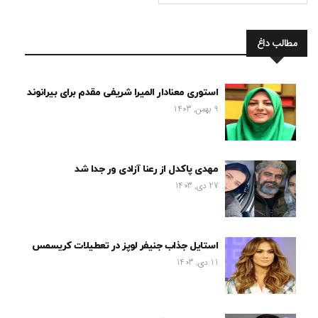
مطالب داغ
استوری معنادار المیرا شریفی مقدم برای بیرانوند
9 بهمن, 1403
مهدی پاکدل از رعنا آزادی ور جدا شد
27 دی, 1403
استایل جذاب جنیفر لوپز در تعطیلات کریسمس
11 دی, 1403