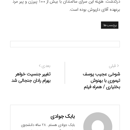
درگذشت. هزینه این سرای سالمندان با بیش از ۱۰۰ پیرزن و پیر مرد
برعهده آقای داریوش بوده است.
برچسب‌ها:
راهبری
نوشته
نوشته
قبلی
بعدی
نوشته
قبلی:
بعدی:
شوخی عجیب یوسف
تغییر جنسیت خواهر
تیموری با بهنوش
بهرام رادان جنجالی شد
بختیاری / همراه فیلم
بابک جوادی
بابک جوادی هستم . 28 ساله دانشجوی