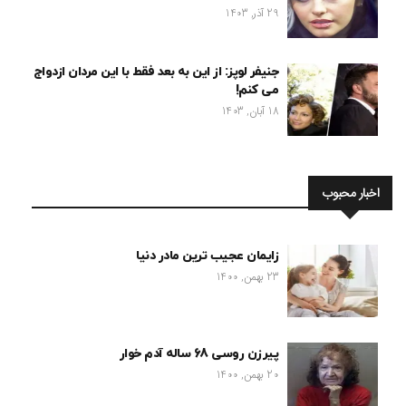
29 آذر, 1403
جنیفر لوپز: از این به بعد فقط با این مردان ازدواج
می کنم!
18 آبان, 1403
اخبار محبوب
زایمان عجیب ترین مادر دنیا
23 بهمن, 1400
پیرزن روسی 68 ساله آدم خوار
20 بهمن, 1400