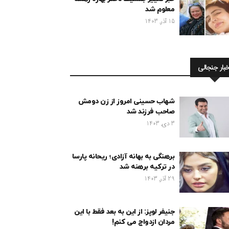
معلوم شد
15 آذر, 1403
خبار جنجالی
شهاب حسینی امروز از زن دومش
صاحب فرزند شد
3 دی, 1403
برهنگی به بهانه آزادی؛ ریحانه پارسا
در ترکیه برهنه شد
29 آذر, 1403
جنیفر لوپز: از این به بعد فقط با این
مردان ازدواج می کنم!