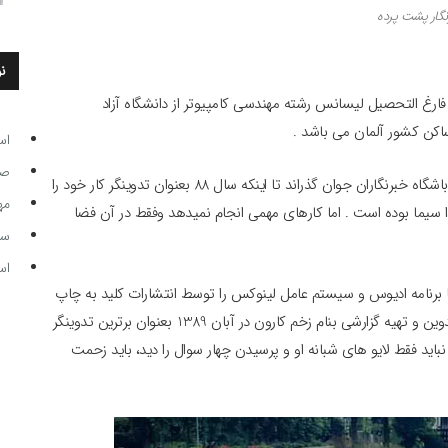
نگار پشت پرده
ن
ر اهواز ، خبرنگار است . فارغ التحصیل لیسانس رشته مهندسی کامپیوتر از دانشگاه آزاد
ساکن کشور آلمان می باشد .
اس
صاحب
در سال 1386 وقتی 16 ساله بود ، دوره های خبرنگاری را در باشگاه خبرنگاران جوان گذراند تا اینکه سال 88 بعنوان تدوینگر کار خود را
مه
ان شروع کرد . او از 14 سالگی در صدا سیما بوده است . اما کارهای مهمی انجام نمیدهد وفقط در آن فضا
سر مرب
اس
ین فیلم با برنامه ادیوس و سیستم عامل لینوکس را توسط انتشارات کلید به چاپ
برساند. او سپس از سوی حوزه نظارت و ارزیابی تهران برای تدوین و تهیه گزارشی بنام زخم کارون در آبان 1389 بعنوان برترین تدوینگر
و نباید فقط لایو های شبانه او و پرسیدن چهار سوال را دید، باید زحمت