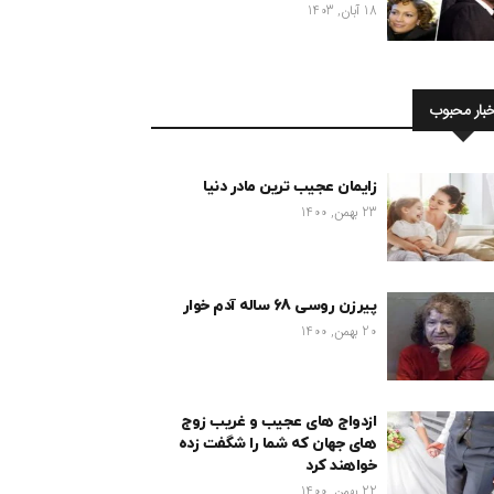
18 آبان, 1403
خبار محبوب
زایمان عجیب ترین مادر دنیا
23 بهمن, 1400
پیرزن روسی 68 ساله آدم خوار
20 بهمن, 1400
ازدواج های عجیب و غریب زوج
های جهان که شما را شگفت زده
خواهند کرد
22 بهمن, 1400