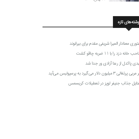
وشته‌های تازه
توری معنادار المیرا شریفی مقدم برای بیرانوند
 خانه دزد را با 11 ضربه چاقو کشت
دی پاکدل از رعنا آزادی ور جدا شد
ی پرتغالی ۳ میلیون دلار می‌گیرد به پرسپولیس می‌آید
تایل جذاب جنیفر لوپز در تعطیلات کریسمس