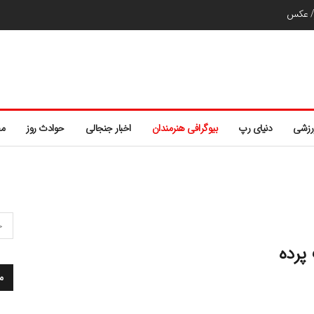
ر/ عکس
رزشی
دنیای رپ
بیوگرافی هنرمندان
اخبار جنجالی
حوادث روز
مط
پرده
م