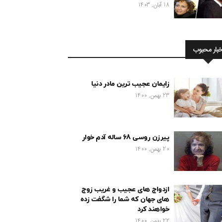
18 آبان, 1403
خبار محبوب
زایمان عجیب ترین مادر دنیا
23 بهمن, 1400
پیرزن روسی 68 ساله آدم خوار
20 بهمن, 1400
ازدواج های عجیب و غریب زوج
های جهان که شما را شگفت زده
خواهند کرد
22 بهمن, 1400