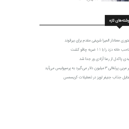
وشته‌های تازه
توری معنادار المیرا شریفی مقدم برای بیرانوند
 خانه دزد را با 11 ضربه چاقو کشت
دی پاکدل از رعنا آزادی ور جدا شد
ی پرتغالی ۳ میلیون دلار می‌گیرد به پرسپولیس می‌آید
تایل جذاب جنیفر لوپز در تعطیلات کریسمس