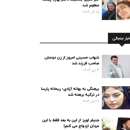
معلوم شد
15 آذر, 1403
خبار جنجالی
شهاب حسینی امروز از زن دومش
صاحب فرزند شد
3 دی, 1403
برهنگی به بهانه آزادی؛ ریحانه پارسا
در ترکیه برهنه شد
29 آذر, 1403
جنیفر لوپز: از این به بعد فقط با این
مردان ازدواج می کنم!