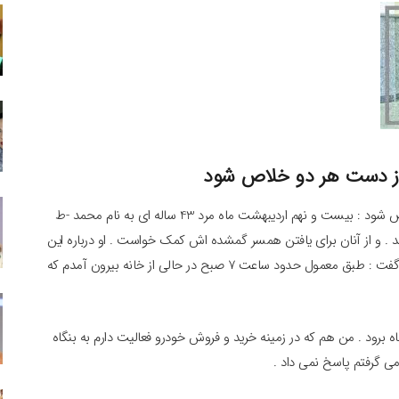
از دست هر دو خلاص شود
توطئه هولناک مرد دوزنه / می خواست از دست هر دو خلاص شود : بیست و نهم اردیبهشت ماه مرد 43 ساله ای به نام محمد -ط
د . و از آنان برای یافتن همسر گمشده اش کمک خواست . او درباره این
ماجرا به کارآگاهان اداره جنایی پلیس آگاهی خراسان رضوی گفت : طبق معمول حدود ساعت 7 صبح در حالی از خانه بیرون آمدم که
ه برود . من هم که در زمینه خرید و فروش خودرو فعالیت دارم به بنگاه
می گرفتم پاسخ نمی داد .