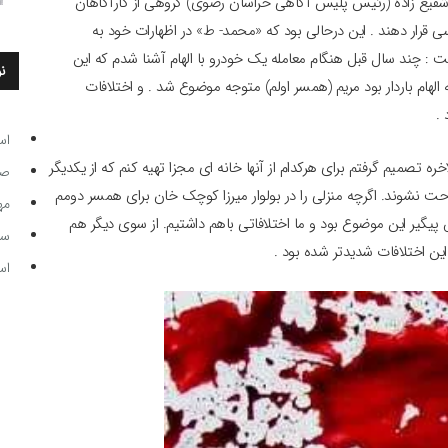
شفیع زاده (رئیس پلیس آگاهی خراسان رضوی) گروهی از کارآگاهان
ررسی قرار دهند . این درحالی بود که «محمد- ط» در اظهارات خود به
 : چند سال قبل هنگام معامله یک خودرو با الهام آشنا شدم که این
ن
ه الهام باردار بود مریم (همسر اولم) متوجه موضوع شد . و اختلافات
 .
اس
ره تصمیم گرفتم برای هرکدام از آنها خانه ای مجزا تهیه کنم که از یکدیگر
صاحب
احت نشوند. اگرچه منزلی را در بولوار میرزا کوچک خان برای همسر دومم
مه
ش پیگیر این موضوع بود و ما اختلافاتی باهم داشتیم. از سوی دیگر هم
سر مرب
این اختلافات شدیدتر شده بود .
اس