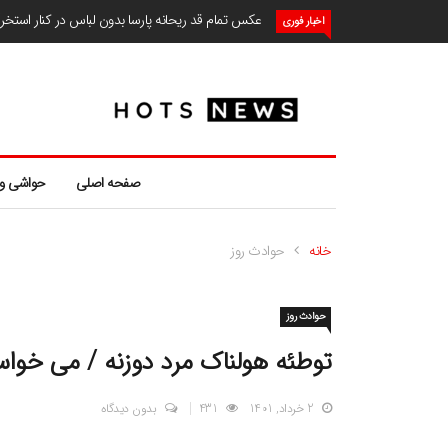
عکس تمام قد ریحانه پارسا بدون لباس در کنار استخ
اخبار فوری
صفحه اصلی
حواشی و
خانه
حوادث روز
حوادث روز
توطئه هولناک مرد دوزنه / می خو
2 خرداد, 1401
431
بدون دیدگاه