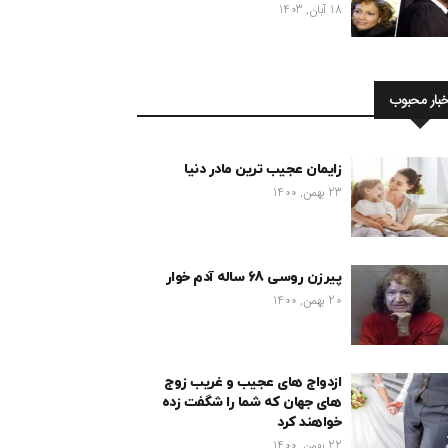
18 آبان, 1403
خبار محبوب
زایمان عجیب ترین مادر دنیا
23 بهمن, 1400
پیرزن روسی 68 ساله آدم خوار
20 بهمن, 1400
ازدواج های عجیب و غریب زوج
های جهان که شما را شگفت زده
خواهند کرد
22 بهمن, 1400