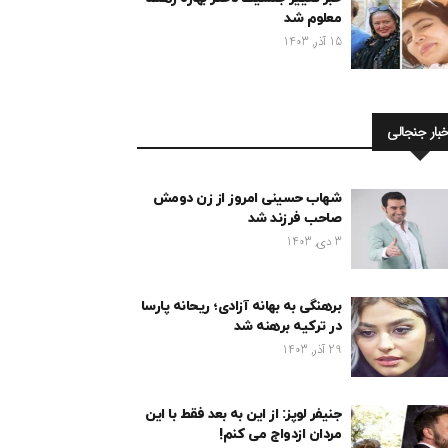
معلوم شد
15 آذر, 1403
خبار جنجالی
شهاب حسینی امروز از زن دومش
صاحب فرزند شد
3 دی, 1403
برهنگی به بهانه آزادی؛ ریحانه پارسا
در ترکیه برهنه شد
29 آذر, 1403
جنیفر لوپز: از این به بعد فقط با این
مردان ازدواج می کنم!