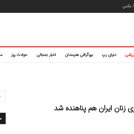
ر/ عکس
رزشی
دنیای رپ
بیوگرافی هنرمندان
اخبار جنجالی
حوادث روز
مط
ری زنان ایران هم پناهنده شد
م