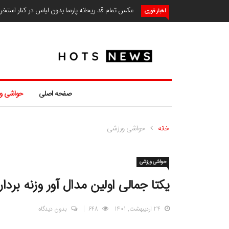
عکس تمام قد ریحانه پارسا بدون لباس در کنار استخ
اخبار فوری
صفحه اصلی
حواشی و
خانه
حواشی ورزشی
حواشی ورزشی
یکتا جمالی اولین مدال آور وزنه بردا
24 اردیبهشت, 1401
648
بدون دیدگاه