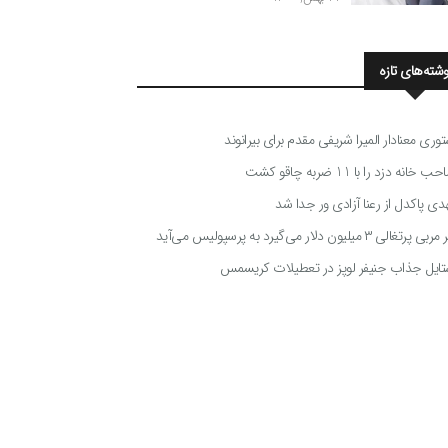
وشته‌های تازه
توری معنادار المیرا شریفی مقدم برای بیرانوند
 خانه دزد را با 11 ضربه چاقو کشت
دی پاکدل از رعنا آزادی ور جدا شد
ی پرتغالی ۳ میلیون دلار می‌گیرد به پرسپولیس می‌آید
تایل جذاب جنیفر لوپز در تعطیلات کریسمس