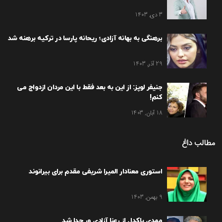
3 دی, 1403
برهنگی به بهانه آزادی؛ ریحانه پارسا در ترکیه برهنه شد
29 آذر, 1403
جنیفر لوپز: از این به بعد فقط با این مردان ازدواج می
کنم!
18 آبان, 1403
مطالب داغ
استوری معنادار المیرا شریفی مقدم برای بیرانوند
9 بهمن, 1403
مهدی پاکدل از رعنا آزادی ور جدا شد