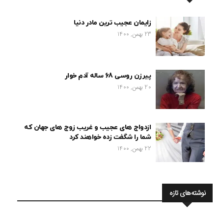
زایمان عجیب ترین مادر دنیا
23 بهمن, 1400
پیرزن روسی 68 ساله آدم خوار
20 بهمن, 1400
ازدواج های عجیب و غریب زوج های جهان که
شما را شگفت زده خواهند کرد
22 بهمن, 1400
نوشته‌های تازه