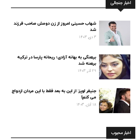
اخبار جنجالی
شهاب حسینی امروز از زن دومش صاحب فرزند
شد
3 دی, 1403
برهنگی به بهانه آزادی؛ ریحانه پارسا در ترکیه
برهنه شد
29 آذر, 1403
جنیفر لوپز: از این به بعد فقط با این مردان ازدواج
می کنم!
18 آبان, 1403
اخبار محبوب