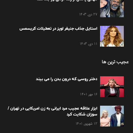
27 دی, 1403
استایل جذاب جنیفر لوپز در تعطیلات کریسمس
11 دی, 1403
عجیب ترین ها
دختر روسی که درون بدن را می بیند
16 مهر, 1401
ابزار علاقه عجیب مرد ایرانی به زن امریکایی در تهران /
سوزان شکایت کرد
12 شهریور, 1401