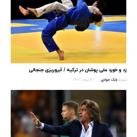
زد و خورد ملی پوشان در ترکیه / آبروریزی جنجالی
توسط
بابک جوادی
30 مرداد, 1401