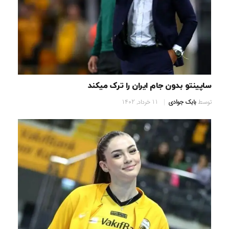
ساپینتو بدون جام ایران را ترک میکند
توسط
بابک جوادی
11 خرداد, 1402