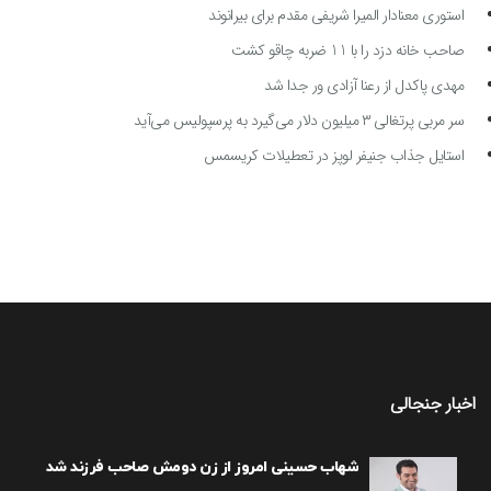
استوری معنادار المیرا شریفی مقدم برای بیرانوند
صاحب خانه دزد را با 11 ضربه چاقو کشت
مهدی پاکدل از رعنا آزادی ور جدا شد
سر مربی پرتغالی ۳ میلیون دلار می‌گیرد به پرسپولیس می‌آید
استایل جذاب جنیفر لوپز در تعطیلات کریسمس
اخبار جنجالی
شهاب حسینی امروز از زن دومش صاحب فرزند شد