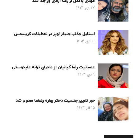
مهدی پاکدل از رعنا آزادی ور جدا شد
27 دی, 1403
استایل جذاب جنیفر لوپز در تعطیلات کریسمس
11 دی, 1403
عصبانیت رضا کیانیان از ماجرای ترانه علیدوستی
9 دی, 1403
خبر تغییر جنسیت دختر بهاره رهنما معلوم شد
15 آذر, 1403