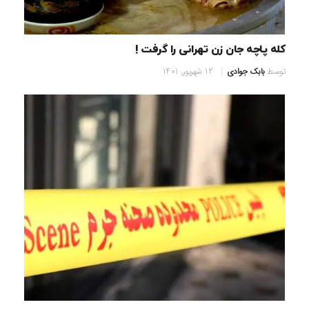
کله پاچه جان زن تهرانی را گرفت !
توسط
بابک جوادی
12 شهریور, 1401