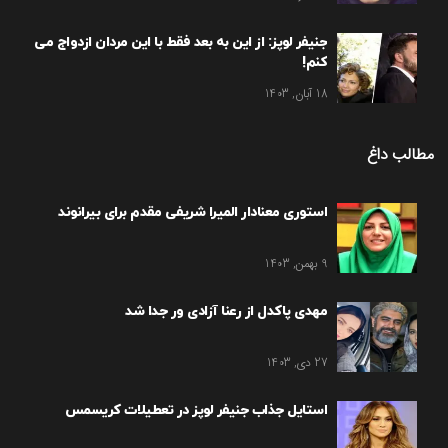
جنیفر لوپز: از این به بعد فقط با این مردان ازدواج می
کنم!
18 آبان, 1403
مطالب داغ
استوری معنادار المیرا شریفی مقدم برای بیرانوند
9 بهمن, 1403
مهدی پاکدل از رعنا آزادی ور جدا شد
27 دی, 1403
استایل جذاب جنیفر لوپز در تعطیلات کریسمس