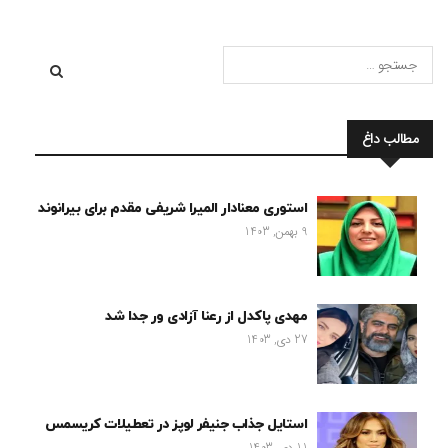
مطالب داغ
استوری معنادار المیرا شریفی مقدم برای بیرانوند
9 بهمن, 1403
مهدی پاکدل از رعنا آزادی ور جدا شد
27 دی, 1403
استایل جذاب جنیفر لوپز در تعطیلات کریسمس
11 دی, 1403