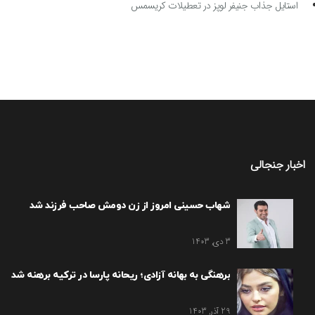
استایل جذاب جنیفر لوپز در تعطیلات کریسمس
اخبار جنجالی
شهاب حسینی امروز از زن دومش صاحب فرزند شد
3 دی, 1403
برهنگی به بهانه آزادی؛ ریحانه پارسا در ترکیه برهنه شد
29 آذر, 1403