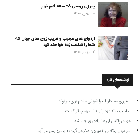
پیرزن روسی 68 ساله آدم خوار
20 بهمن, 1400
ازدواج های عجیب و غریب زوج های جهان که
شما را شگفت زده خواهند کرد
22 بهمن, 1400
نوشته‌های تازه
استوری معنادار المیرا شریفی مقدم برای بیرانوند
صاحب خانه دزد را با 11 ضربه چاقو کشت
مهدی پاکدل از رعنا آزادی ور جدا شد
سر مربی پرتغالی ۳ میلیون دلار می‌گیرد به پرسپولیس می‌آید