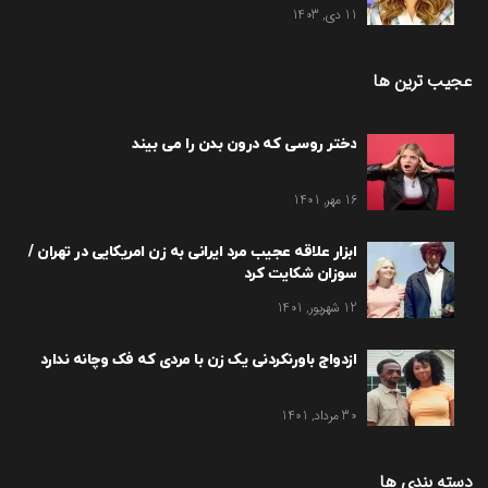
11 دی, 1403
عجیب ترین ها
دختر روسی که درون بدن را می بیند
16 مهر, 1401
ابزار علاقه عجیب مرد ایرانی به زن امریکایی در تهران /
سوزان شکایت کرد
12 شهریور, 1401
ازدواج باورنکردنی یک زن با مردی که فک وچانه ندارد
30 مرداد, 1401
دسته بندی ها