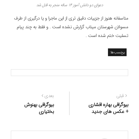
دعوای دو دانش آموز 14 ساله منجر به قتل شد
متاسفانه هنوز از جزییات دقیق تری از این ماجرا و یا درگیری از طرف
مسولان شهرستان میناب گزارش نشده است . و فقط به چند پیام
تسلیت ختم شده است .
برچسب‌ها:
راهبری
نوشته
نوشته
قبلی
بعدی
نوشته
قبلی:
بعدی:
بیوگرافی بهاره افشاری
بیوگرافی بهنوش
+ عکس های جدید
بختیاری