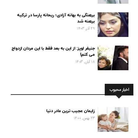
برهنگی به بهانه آزادی؛ ریحانه پارسا در ترکیه
برهنه شد
29 آذر, 1403
جنیفر لوپز: از این به بعد فقط با این مردان ازدواج
می کنم!
18 آبان, 1403
اخبار محبوب
زایمان عجیب ترین مادر دنیا
23 بهمن, 1400