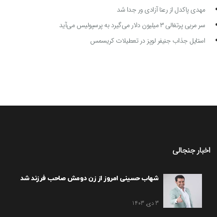
مهدی پاکدل از رعنا آزادی ور جدا شد
سر مربی پرتغالی ۳ میلیون دلار می‌گیرد به پرسپولیس می‌آید
استایل جذاب جنیفر لوپز در تعطیلات کریسمس
اخبار جنجالی
شهاب حسینی امروز از زن دومش صاحب فرزند شد
3 دی, 1403