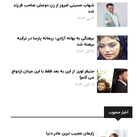
شهاب حسینی امروز از زن دومش صاحب فرزند
شد
3 دی, 1403
برهنگی به بهانه آزادی؛ ریحانه پارسا در ترکیه
برهنه شد
29 آذر, 1403
جنیفر لوپز: از این به بعد فقط با این مردان ازدواج
می کنم!
18 آبان, 1403
اخبار محبوب
زایمان عجیب ترین مادر دنیا