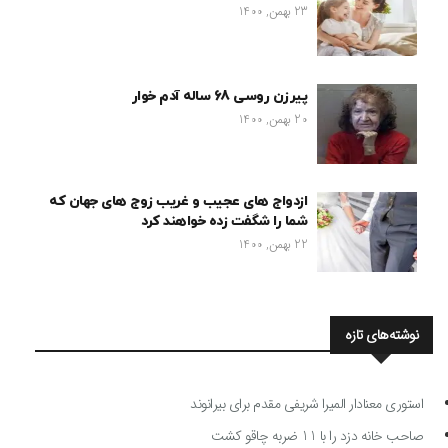
23 بهمن, 1400
پیرزن روسی 68 ساله آدم خوار
20 بهمن, 1400
ازدواج های عجیب و غریب زوج های جهان که
شما را شگفت زده خواهند کرد
22 بهمن, 1400
نوشته‌های تازه
استوری معنادار المیرا شریفی مقدم برای بیرانوند
صاحب خانه دزد را با 11 ضربه چاقو کشت