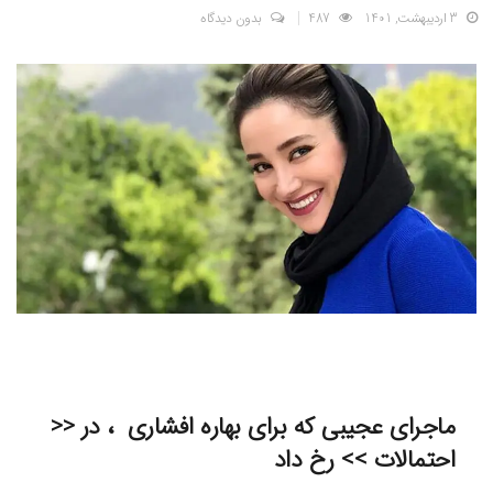
3 اردیبهشت, 1401
487
بدون دیدگاه
ماجرای عجیبی که برای بهاره افشاری ، در <<
احتمالات >> رخ داد