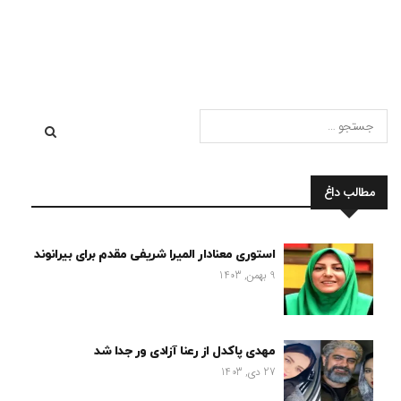
مطالب داغ
استوری معنادار المیرا شریفی مقدم برای بیرانوند
9 بهمن, 1403
مهدی پاکدل از رعنا آزادی ور جدا شد
27 دی, 1403