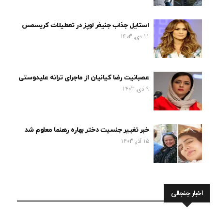
استایل جذاب جنیفر لوپز در تعطیلات کریسمس
11 دی, 1403
عصبانیت رضا کیانیان از ماجرای ترانه علیدوستی
9 دی, 1403
خبر تغییر جنسیت دختر بهاره رهنما معلوم شد
15 آذر, 1403
اخبار جنجالی