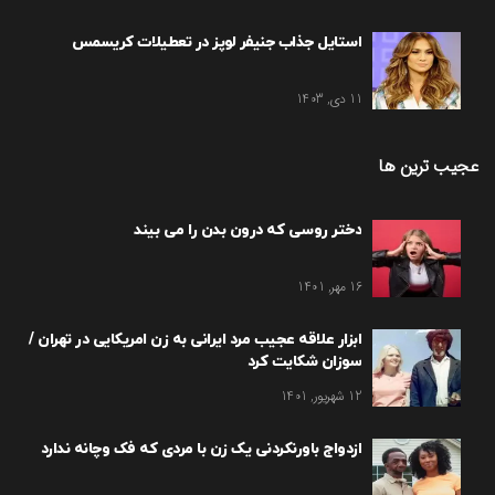
استایل جذاب جنیفر لوپز در تعطیلات کریسمس
11 دی, 1403
عجیب ترین ها
دختر روسی که درون بدن را می بیند
16 مهر, 1401
ابزار علاقه عجیب مرد ایرانی به زن امریکایی در تهران /
سوزان شکایت کرد
12 شهریور, 1401
ازدواج باورنکردنی یک زن با مردی که فک وچانه ندارد