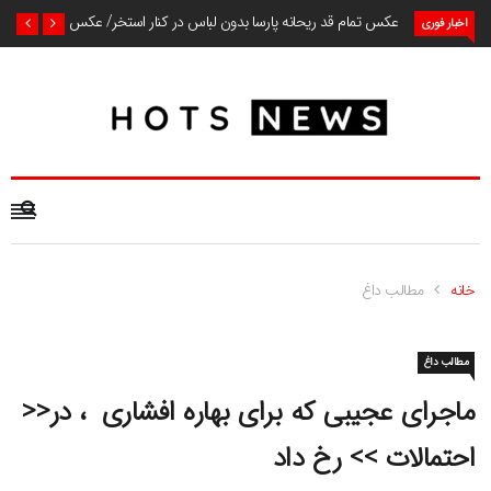
عکس تمام قد ریحانه پارسا بدون لباس در کنار استخر/ عکس
اخبار فوری
خانه
مطالب داغ
مطالب داغ
ماجرای عجیبی که برای بهاره افشاری ، در<<
احتمالات >> رخ داد