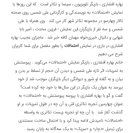
بهاره افشاری ، بازیگر تلویزیون ، سینما و تئاتر است . که این روزها با
نمایش «احتمالات» به نویسندگی و کارگردانی علی شمس روی صحنه
تالار چهارسو در مجموعه تئاتر شهر کار می کند . وی همراه با علی
شمس و سه نفر از بازیگران این نمایش ؛ فرزین محدث ، امیر بابا
شهابی و دانیال خیری‌خواه مهمان کافه خبر شد . ماجرای عجیب بهاره
افشاری در بازی در نمایش
احتمالات
را بطور مفصل برای شما کاربران
شرح می دهیم .
خانم بهاره افشاری ، بازیگر نمایش «احتمالات» می‌گوید : پیوستنش
به تمرینات اثر تازه علی شمس و دیدن آن حجم از تسلط بر بدن و
بیان و به گفته او شور و دیوانگی دیگر بازیگران موجب شد از خود
بپرسد به عنوان یک بازیگر در این سال‌ها با خود چه کرده است؟
گفت‌ و گو با بهاره افشاری با پروسه پیوستنش به «احتمالات» به
عنوان چهارمین تجربه تئاتری‌ اش و آن ‌چه در طول تمرینات بر او
گذشت آغاز شد . با آن‌ چه او تجربه زیست تئاتری به واسطه
«احتمالات» نامیدش ادامه پیدا کرد و با احتمال ساخت مستندی
برای تبدیل «دچار» و «سریک» به یک سه‌گانه به پایان رسید .