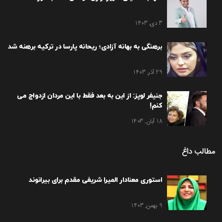
3 دی, 1403
برهنگی به بهانه آزادی؛ ریحانه پارسا در ترکیه برهنه شد
29 آذر, 1403
جنیفر لوپز: از این به بعد فقط با این مردان ازدواج می
کنم!
18 آبان, 1403
مطالب داغ
استوری معنادار المیرا شریفی مقدم برای بیرانوند
9 بهمن, 1403