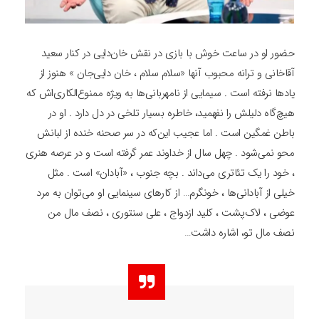
حضور او در ساعت خوش با بازی در نقش خان‌دایی در کنار سعید
آقاخانی و ترانه محبوب آنها «سلام سلام ، خان دایی‌جان » هنوز از
یادها نرفته است . سیمایی از نامهربانی‌ها به ویژه ممنوع‌الکاری‌اش که
هیچ‌گاه دلیلش را نفهمید، خاطره بسیار تلخی در دل دارد . او در
باطن غمگین است . اما عجیب این‌که در سر صحنه خنده از لبانش
محو نمی‌‌شود . چهل سال از خداوند عمر گرفته است و در عرصه هنری
، خود را یک تئاتری می‌‌داند . بچه جنوب ، «آبادان» است . مثل
خیلی از آبادانی‌ها ، خونگرم… از کارهای سینمایی او می‌‌توان به مرد
عوضی ، لاک‌پشت ، کلید ازدواج ، علی سنتوری ، نصف مال من
نصف مال تو، اشاره داشت…