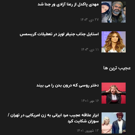
مهدی پاکدل از رعنا آزادی ور جدا شد
27 دی, 1403
استایل جذاب جنیفر لوپز در تعطیلات کریسمس
11 دی, 1403
عجیب ترین ها
دختر روسی که درون بدن را می بیند
16 مهر, 1401
ابزار علاقه عجیب مرد ایرانی به زن امریکایی در تهران /
سوزان شکایت کرد
12 شهریور, 1401