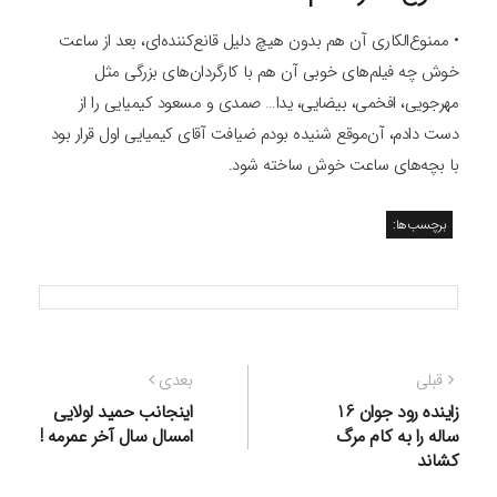
• ممنوع‌الکاری آن هم بدون هیچ دلیل قانع‌کننده‌ای، بعد از ساعت
خوش چه فیلم‌های خوبی آن هم با کارگردان‌های بزرگی مثل
مهرجویی، افخمی، بیضایی، یدا… صمدی و مسعود کیمیایی را از
دست دادم، آن‌موقع شنیده بودم ضیافت آقای کیمیایی اول قرار بود
با بچه‌های ساعت خوش ساخته شود.
برچسب‌ها:
راهبری
نوشته
نوشته
قبلی
بعدی
نوشته
قبلی:
بعدی:
زاینده رود جوان 16
اینجانب حمید لولایی
ساله را به کام مرگ
امسال سال آخر عمرمه !
کشاند