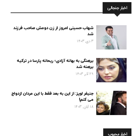
اخبار جنجالی
شهاب حسینی امروز از زن دومش صاحب فرزند
شد
3 دی, 1403
برهنگی به بهانه آزادی؛ ریحانه پارسا در ترکیه
برهنه شد
29 آذر, 1403
جنیفر لوپز: از این به بعد فقط با این مردان ازدواج
می کنم!
18 آبان, 1403
اخبار محبوب