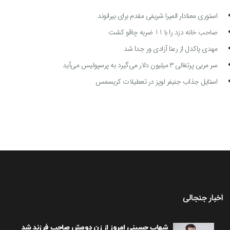
استوری معنادار المیرا شریفی مقدم برای بیرانوند
صاحب خانه دزد را با 11 ضربه چاقو کشت
مهدی پاکدل از رعنا آزادی ور جدا شد
سر مربی پرتغالی ۳ میلیون دلار می‌گیرد به پرسپولیس می‌آید
استایل جذاب جنیفر لوپز در تعطیلات کریسمس
اخبار جنجالی
شهاب حسینی امروز از زن دومش صاحب فرزند شد