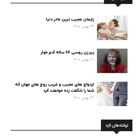
زایمان عجیب ترین مادر دنیا
23 بهمن, 1400
پیرزن روسی 68 ساله آدم خوار
20 بهمن, 1400
ازدواج های عجیب و غریب زوج های جهان که
شما را شگفت زده خواهند کرد
22 بهمن, 1400
نوشته‌های تازه