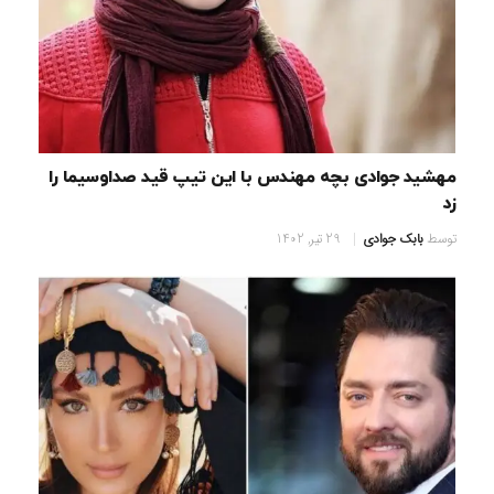
مهشید جوادی بچه مهندس با این تیپ قید صداوسیما را
زد
توسط
بابک جوادی
29 تیر, 1402