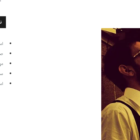
ن
اس
صاحب
مه
سر مرب
اس