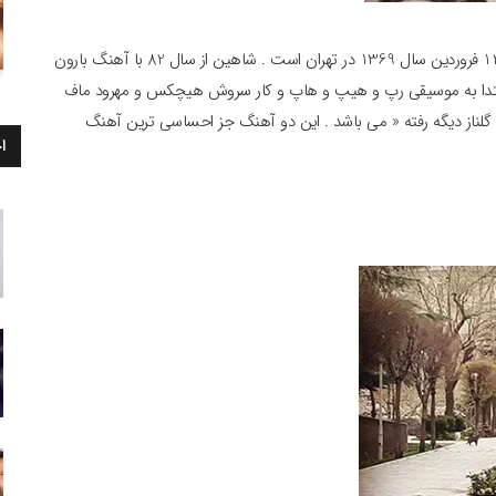
بیوگرافی شاهین فلاکت خواننده رپ : شاهین فلاکت متولد 12 فروردین سال 1369 در تهران است . شاهین از سال 82 با آهنگ بارون
ابتدا به موسیقی رپ و هیپ و هاپ و کار سروش هیچکس و مهرود ماف
لناز دیگه رفته « می باشد . این دو آهنگ جز احساسی ترین آهنگ
ا