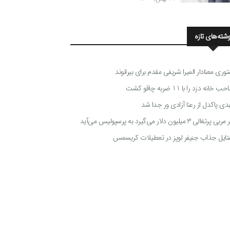
وشته‌های تازه
توری معنادار المیرا شریفی مقدم برای بیرانوند
 خانه دزد را با 11 ضربه چاقو کشت
دی پاکدل از رعنا آزادی ور جدا شد
ی پرتغالی ۳ میلیون دلار می‌گیرد به پرسپولیس می‌آید
تایل جذاب جنیفر لوپز در تعطیلات کریسمس