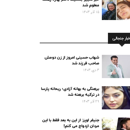
معلوم شد
15 آذر, 1403
خبار جنجالی
شهاب حسینی امروز از زن دومش
صاحب فرزند شد
3 دی, 1403
برهنگی به بهانه آزادی؛ ریحانه پارسا
در ترکیه برهنه شد
29 آذر, 1403
جنیفر لوپز: از این به بعد فقط با این
مردان ازدواج می کنم!