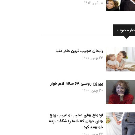
18 آبان, 1403
خبار محبوب
زایمان عجیب ترین مادر دنیا
23 بهمن, 1400
پیرزن روسی 68 ساله آدم خوار
20 بهمن, 1400
ازدواج های عجیب و غریب زوج
های جهان که شما را شگفت زده
خواهند کرد
22 بهمن, 1400