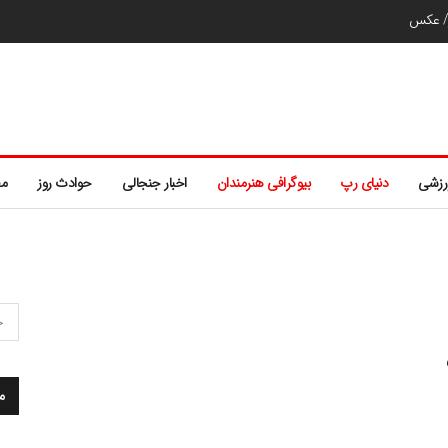
ر/ عکس
رزشی
دنیای رپ
بیوگرافی هنرمندان
اخبار جنجالی
حوادث روز
مط
م