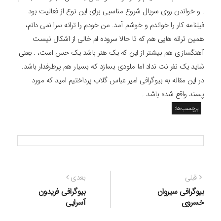
. و خواندن روی سریال شروع مناسبی برای این نوع از فعالیت بود
فیلنامه کار را خواندم و خوشم آمد. من خودم را ترانه سرا نمی دانم،
همین ترانه هایی هم که تا حالا سروده ام خالی از اشکال نیست
آهنگسازی هم بیشتر از این که یک هنر باشد یک حس است، . یعنی
شاید یک نفر نت نداد اما ملودی بسازد که بسیار هم پرطرفدار باشد.
در این مقاله به بیوگرافی امیر عباس گلاب پرداختیم امید که مورد
پسند واقع شده باشد .
برچسب‌ها:
راهبری
نوشته
نوشته
قبلی
بعدی
نوشته
قبلی:
بعدی:
بیوگرافی سیروان
بیوگرافی فریدون
خسروی
آسرایی