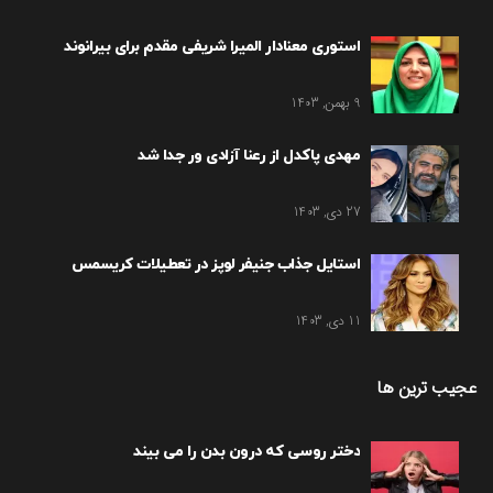
استوری معنادار المیرا شریفی مقدم برای بیرانوند
9 بهمن, 1403
مهدی پاکدل از رعنا آزادی ور جدا شد
27 دی, 1403
استایل جذاب جنیفر لوپز در تعطیلات کریسمس
11 دی, 1403
عجیب ترین ها
دختر روسی که درون بدن را می بیند