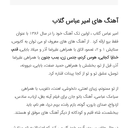
آهنگ های امیر عباس گلاب
امیر عباس گلاب ، اولین تک آهنگ خود را در سال 1386 با عنوان
فقط برو ارائه کرد . از آهنگ های های معروف او می توان به کابوس،
ستایش 1 و 2، غممو، اتاق با همراهی علیرضا آذر و میلاد بابایی،
قدم،
خدایا کجایی، هوس کردم، جنس زن، بمب جنون
با همراهی علیرضا
آذر، قبل از تو، بخشش با همراهی حمید صفت، بابایی، دیوونه،
توسل، عشق تو و تو از کجا پیدات اشاره کرد.
از تو ممنونم، زیبای لعنتی، دلخوشی، لعنت، دلفریب با همراهی
سیامک عباسی، آهنگ بانو جان برای فیلم آینه بغل، ارباب، سادس،
ازدواج، صدای بارون، گونه، بازم رفت، بریم دریا، هم نام، باید
ببخشمت، شاه قلبم و کودکانه از دیگر آهنگ های موفق او هستند.
در حال حاضر بر روی آلبوم خود کار می کند که احتمالا به نام ستایش