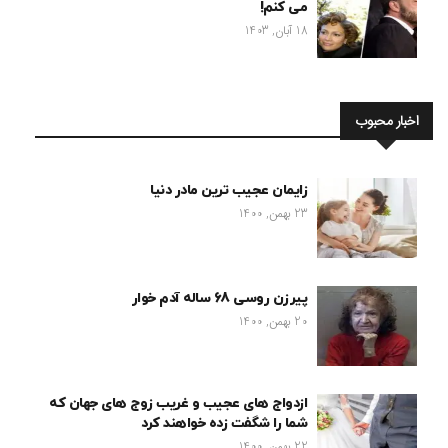
می کنم!
18 آبان, 1403
اخبار محبوب
زایمان عجیب ترین مادر دنیا
23 بهمن, 1400
پیرزن روسی 68 ساله آدم خوار
20 بهمن, 1400
ازدواج های عجیب و غریب زوج های جهان که
شما را شگفت زده خواهند کرد
22 بهمن, 1400