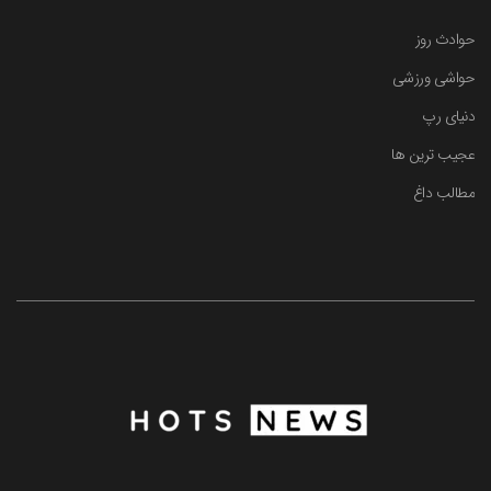
حوادث روز
حواشی ورزشی
دنیای رپ
عجیب ترین ها
مطالب داغ