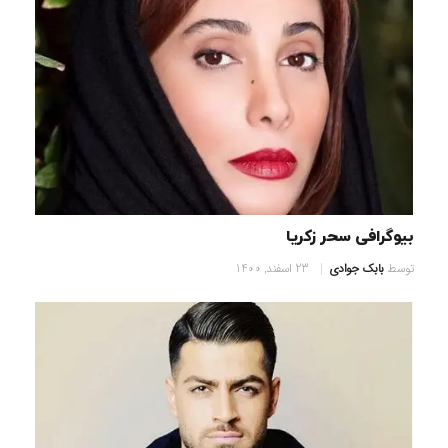
بیوگرافی سحر زکریا
توسط
بابک جوادی
23 اسفند, 1400