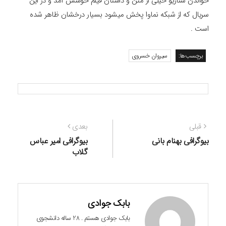
خواندن سناریو خیلی از متن و داستان فیلم خوشش آمد و در این
سریال که از شبکه نماوا پخش میشود بسیار درخشان ظاهر شده
است .
برچسب‌ها:
سیروان خسروی
راهبری
نوشته
نوشته
قبلی
بعدی
نوشته
قبلی:
بعدی:
بیوگرافی بهنام بانی
بیوگرافی امیر عباس
گلاب
بابک جوادی
بابک جوادی هستم . 28 ساله دانشجوی