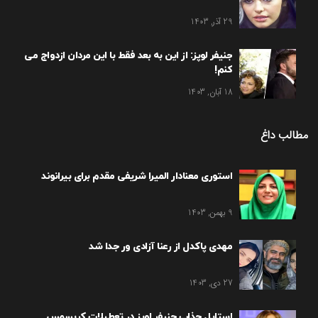
29 آذر, 1403
جنیفر لوپز: از این به بعد فقط با این مردان ازدواج می
کنم!
18 آبان, 1403
مطالب داغ
استوری معنادار المیرا شریفی مقدم برای بیرانوند
9 بهمن, 1403
مهدی پاکدل از رعنا آزادی ور جدا شد
27 دی, 1403
استایل جذاب جنیفر لوپز در تعطیلات کریسمس