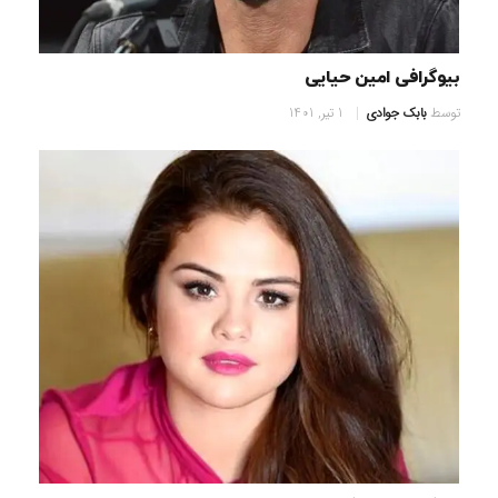
بیوگرافی امین حیایی
توسط
بابک جوادی
1 تیر, 1401