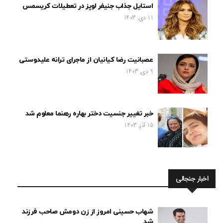
استایل جذاب جنیفر لوپز در تعطیلات کریسمس
11 دی, 1403
عصبانیت رضا کیانیان از ماجرای ترانه علیدوستی
9 دی, 1403
خبر تغییر جنسیت دختر بهاره رهنما معلوم شد
15 آذر, 1403
اخبار جنجالی
شهاب حسینی امروز از زن دومش صاحب فرزند
شد