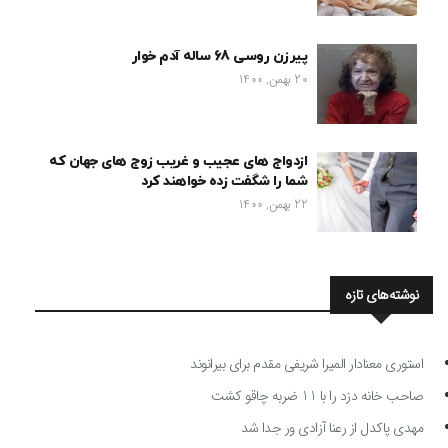
پیرزن روسی 68 ساله آدم خوار
20 بهمن, 1400
ازدواج های عجیب و غریب زوج های جهان که
شما را شگفت زده خواهند کرد
22 بهمن, 1400
نوشته‌های تازه
استوری معنادار المیرا شریفی مقدم برای بیرانوند
صاحب خانه دزد را با 11 ضربه چاقو کشت
مهدی پاکدل از رعنا آزادی ور جدا شد