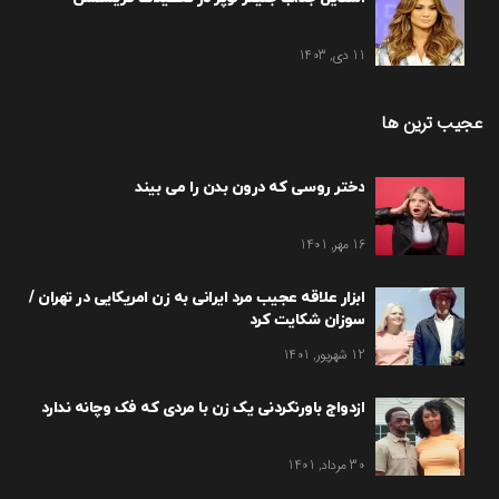
11 دی, 1403
عجیب ترین ها
دختر روسی که درون بدن را می بیند
16 مهر, 1401
ابزار علاقه عجیب مرد ایرانی به زن امریکایی در تهران /
سوزان شکایت کرد
12 شهریور, 1401
ازدواج باورنکردنی یک زن با مردی که فک وچانه ندارد
30 مرداد, 1401