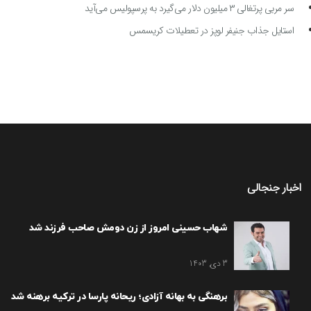
سر مربی پرتغالی ۳ میلیون دلار می‌گیرد به پرسپولیس می‌آید
استایل جذاب جنیفر لوپز در تعطیلات کریسمس
اخبار جنجالی
شهاب حسینی امروز از زن دومش صاحب فرزند شد
3 دی, 1403
برهنگی به بهانه آزادی؛ ریحانه پارسا در ترکیه برهنه شد