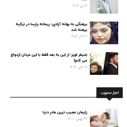
3 دی, 1403
برهنگی به بهانه آزادی؛ ریحانه پارسا در ترکیه
برهنه شد
29 آذر, 1403
جنیفر لوپز: از این به بعد فقط با این مردان ازدواج
می کنم!
18 آبان, 1403
اخبار محبوب
زایمان عجیب ترین مادر دنیا
23 بهمن, 1400