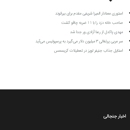
استوری معنادار المیرا شریفی مقدم برای بیرانوند
صاحب خانه دزد را با 11 ضربه چاقو کشت
مهدی پاکدل از رعنا آزادی ور جدا شد
سر مربی پرتغالی ۳ میلیون دلار می‌گیرد به پرسپولیس می‌آید
استایل جذاب جنیفر لوپز در تعطیلات کریسمس
اخبار جنجالی