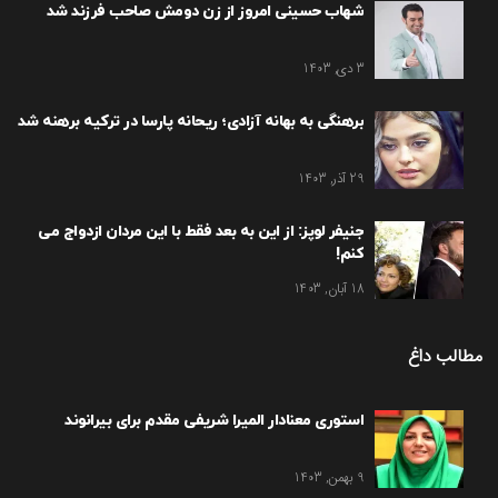
شهاب حسینی امروز از زن دومش صاحب فرزند شد
3 دی, 1403
برهنگی به بهانه آزادی؛ ریحانه پارسا در ترکیه برهنه شد
29 آذر, 1403
جنیفر لوپز: از این به بعد فقط با این مردان ازدواج می
کنم!
18 آبان, 1403
مطالب داغ
استوری معنادار المیرا شریفی مقدم برای بیرانوند
9 بهمن, 1403