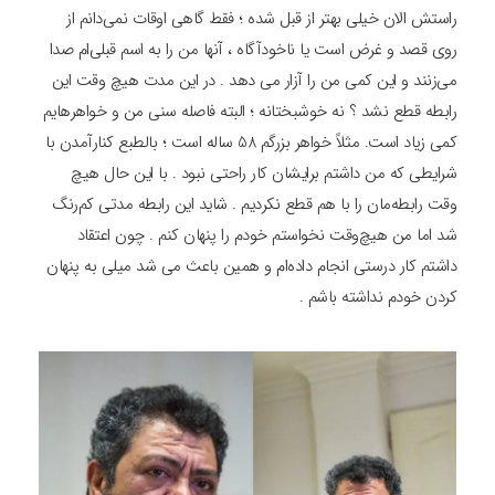
راستش الان خیلی بهتر از قبل شده ؛ فقط گاهی اوقات نمی‌دانم از
روی قصد و غرض است یا ناخودآگاه ، آنها من را به اسم قبلی‌ام صدا
می‌زنند و این کمی من را آزار می دهد . در این مدت هیچ‌ وقت این
رابطه قطع نشد ؟ نه خوشبختانه ؛ البته فاصله سنی من و خواهرهایم
کمی زیاد است. مثلاً خواهر بزرگم 58 ساله است ؛ بالطبع کنارآمدن با
شرایطی که من داشتم برایشان کار راحتی نبود . با این حال هیچ‌
وقت رابطه‌مان را با هم قطع نکردیم . شاید این رابطه مدتی کم‌رنگ
شد اما من هیچ‌وقت نخواستم خودم را پنهان کنم . چون اعتقاد
داشتم کار درستی انجام داده‌ام و همین باعث می شد میلی به پنهان
کردن خودم نداشته باشم .