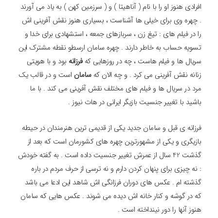
افرادی هنوز او را با نام ( آناهیتا ) و ( سرزمین کهن ) به یاد می آورند
. چهره وی برای خیلی ها آشناست ، بسیاری هنوز نقش آفرینی اش
را در فیلم های : تیغ زن ، سربازهای جمعه ، استشهادی برای خدا و
تسویه حساب به خاطر دارند . چهره سامان ارسطو نقطه مشترک این
سریال ها و فیلم هاست ، چه در روزهایی که
فرزانه
بود و با هویتی
زنانه نقش آفرینی می کرد . و چه الان که
سامان
است و در قالب یک
مرد در سریال ها و فیلم های مختلف نقش آفرینی می کند . با ما
باشید با تغییر جنسیت بازیگر ایرانی در هات نیوز .
فرزانه ی قبل و سامان جدید یکی از قدیمی ترین هنرمندان در حیطه
بازیگری و یکی از مشهورترین چهره های کشورمان است که بعد از
گذشت 42 سال از عمرش تغییر جنسیت داده است . به گفته خودش
: نه چیزی برای پنهان کردن دارم و نه ترسی از حرف مردم در باره
گذشته ام . عکس های دوران فرزانگی اش شاهد این ادعا می باشد
که در گوشه و کنار خانه اش دیده می شوند . عکس هایی که سامان
هنوز آنها را دور نینداخته است .