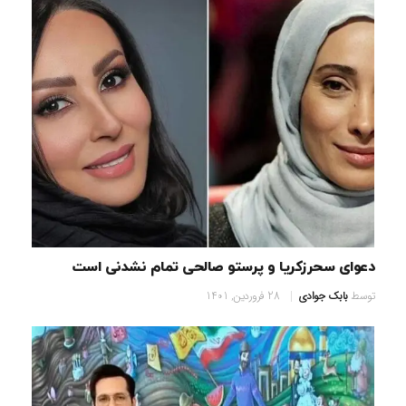
دعوای سحرزکریا و پرستو صالحی تمام نشدنی است
توسط
بابک جوادی
28 فروردین, 1401