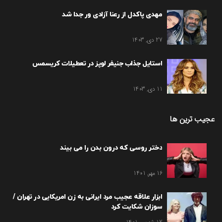
مهدی پاکدل از رعنا آزادی ور جدا شد
27 دی, 1403
استایل جذاب جنیفر لوپز در تعطیلات کریسمس
11 دی, 1403
عجیب ترین ها
دختر روسی که درون بدن را می بیند
16 مهر, 1401
ابزار علاقه عجیب مرد ایرانی به زن امریکایی در تهران /
سوزان شکایت کرد