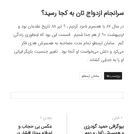
سرانجام ازدواج‌ تان به کجا رسید؟
در سال 87 با همسرم نامزد کردیم ، 9 تیر 88 تاریخ عقدمان بود و
اردیبهشت 90 از هم جدا شدیم . قسمت این بود که اینطوری زندگی
کنم . سامان ارسطو تمام مدت مصاحبه به همسرش هدی فکر
می‌کرد و دلش می‌خواست او آنجا بود . تغییر جنسیت بازیگر ایرانی
او را به جدایی کشاند .
برچسب‌ها:
سامان ارسطو
راهبری
نوشته
نوشته
قبلی
بعدی
نوشته
قبلی:
بعدی:
بیوگرافی حمید گودرزی
عکس بی حجاب و
و همسرش (اول و دوم
لورفته مهناز افشار در