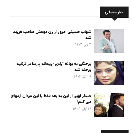
اخبار جنجالی
شهاب حسینی امروز از زن دومش صاحب فرزند
شد
3 دی, 1403
برهنگی به بهانه آزادی؛ ریحانه پارسا در ترکیه
برهنه شد
29 آذر, 1403
جنیفر لوپز: از این به بعد فقط با این مردان ازدواج
می کنم!
18 آبان, 1403