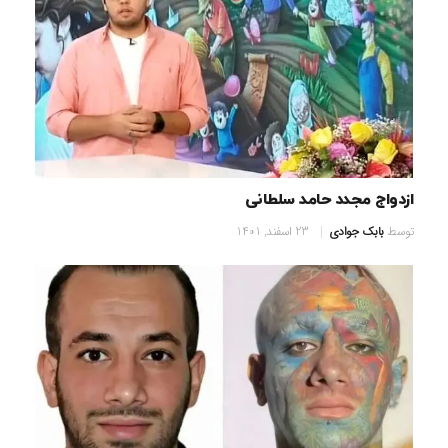
ازدواج مجدد حامد سلطانی
توسط
بابک جوادی
23 اسفند, 1401