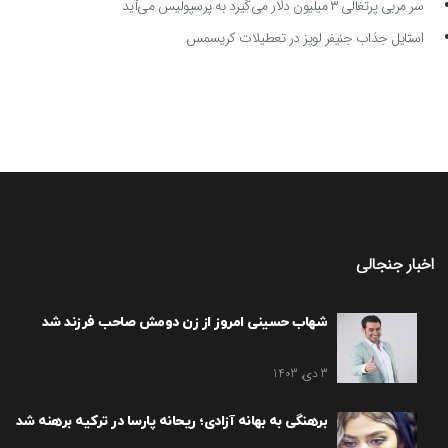
سر مربی پرتغالی ۳ میلیون دلار می‌گیرد به پرسپولیس می‌آید
استایل جذاب جنیفر لوپز در تعطیلات کریسمس
اخبار جنجالی
شهاب حسینی امروز از زن دومش صاحب فرزند شد
3 دی, 1403
برهنگی به بهانه آزادی؛ ریحانه پارسا در ترکیه برهنه شد