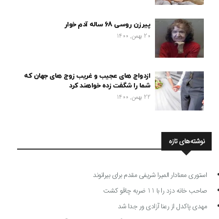
پیرزن روسی 68 ساله آدم خوار
20 بهمن, 1400
ازدواج های عجیب و غریب زوج های جهان که
شما را شگفت زده خواهند کرد
22 بهمن, 1400
نوشته‌های تازه
استوری معنادار المیرا شریفی مقدم برای بیرانوند
صاحب خانه دزد را با 11 ضربه چاقو کشت
مهدی پاکدل از رعنا آزادی ور جدا شد