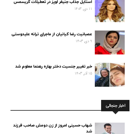
استایل جذاب جنیفر لوپز در تعطیلات کریسمس
11 دی, 1403
عصبانیت رضا کیانیان از ماجرای ترانه علیدوستی
9 دی, 1403
خبر تغییر جنسیت دختر بهاره رهنما معلوم شد
15 آذر, 1403
اخبار جنجالی
شهاب حسینی امروز از زن دومش صاحب فرزند
شد