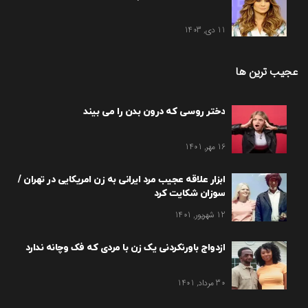
11 دی, 1403
عجیب ترین ها
دختر روسی که درون بدن را می بیند
16 مهر, 1401
ابزار علاقه عجیب مرد ایرانی به زن امریکایی در تهران /
سوزان شکایت کرد
12 شهریور, 1401
ازدواج باورنکردنی یک زن با مردی که فک وچانه ندارد
30 مرداد, 1401