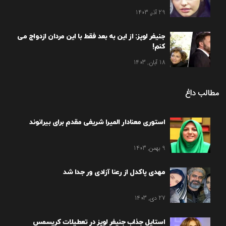
29 آذر, 1403
جنیفر لوپز: از این به بعد فقط با این مردان ازدواج می
کنم!
18 آبان, 1403
مطالب داغ
استوری معنادار المیرا شریفی مقدم برای بیرانوند
9 بهمن, 1403
مهدی پاکدل از رعنا آزادی ور جدا شد
27 دی, 1403
استایل جذاب جنیفر لوپز در تعطیلات کریسمس