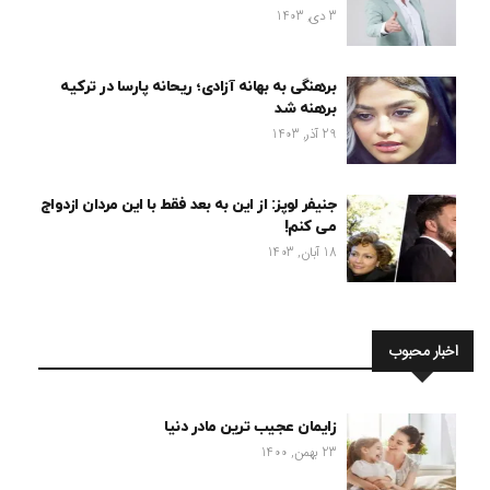
3 دی, 1403
برهنگی به بهانه آزادی؛ ریحانه پارسا در ترکیه
برهنه شد
29 آذر, 1403
جنیفر لوپز: از این به بعد فقط با این مردان ازدواج
می کنم!
18 آبان, 1403
اخبار محبوب
زایمان عجیب ترین مادر دنیا
23 بهمن, 1400