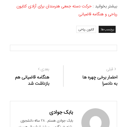
بیشتر بخوانید :
حرکت دسته جمعی هنرمندان برای آزادی کتایون
ریاحی و هنگامه قاضیانی
برچسب‌ها:
کتایون ریاحی
راهبری
نوشته
نوشته
قبلی
بعدی
نوشته
قبلی:
بعدی:
احضار برخی چهره ها
هنگامه قاضیانی هم
به دادسرا
بازداشت شد
بابک جوادی
بابک جوادی هستم . 28 ساله دانشجوی
رشته خبرنگاری ... بیشتر از 5 سال هست