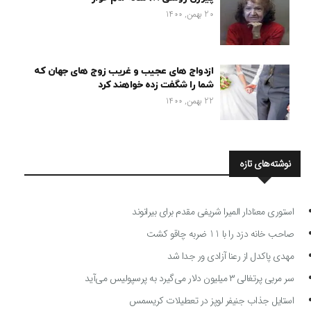
20 بهمن, 1400
ازدواج های عجیب و غریب زوج های جهان که
شما را شگفت زده خواهند کرد
22 بهمن, 1400
نوشته‌های تازه
استوری معنادار المیرا شریفی مقدم برای بیرانوند
صاحب خانه دزد را با 11 ضربه چاقو کشت
مهدی پاکدل از رعنا آزادی ور جدا شد
سر مربی پرتغالی ۳ میلیون دلار می‌گیرد به پرسپولیس می‌آید
استایل جذاب جنیفر لوپز در تعطیلات کریسمس