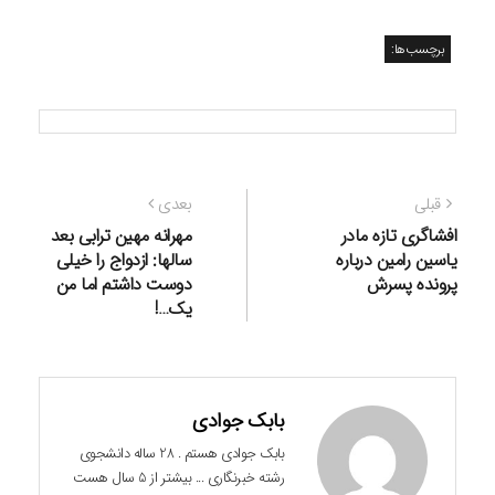
برچسب‌ها:
راهبری
نوشته
نوشته
قبلی
بعدی
نوشته
قبلی:
بعدی:
افشاگری تازه مادر
مهرانه مهین ترابی بعد
یاسین رامین درباره
سالها: ازدواج را خیلی
پرونده پسرش
دوست داشتم اما من
یک…!
بابک جوادی
بابک جوادی هستم . 28 ساله دانشجوی
رشته خبرنگاری ... بیشتر از 5 سال هست