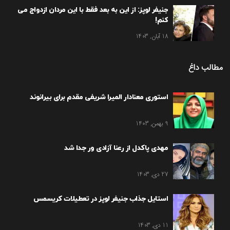
جنیفر لوپز: از این به بعد فقط با این مردان ازدواج می
کنم!
18 آبان, 1403
مطالب داغ
استوری معنادار المیرا شریفی مقدم برای بیرانوند
9 بهمن, 1403
مهدی پاکدل از رعنا آزادی ور جدا شد
27 دی, 1403
استایل جذاب جنیفر لوپز در تعطیلات کریسمس
11 دی, 1403