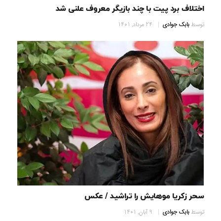
اختلاف برد پیت با چند بازیگر معروف علنی شد
توسط
بابک جوادی
24 مرداد, 1401
سحر زکریا موهایش را تراشید / عکس
توسط
بابک جوادی
9 آبان, 1401