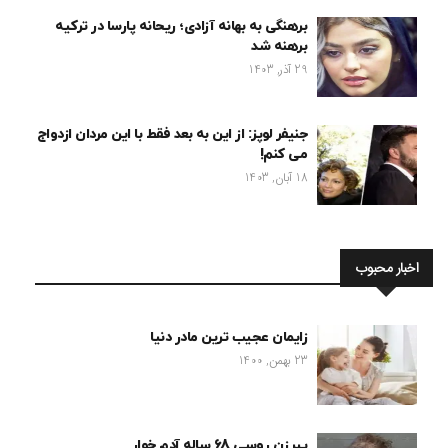
برهنگی به بهانه آزادی؛ ریحانه پارسا در ترکیه
برهنه شد
29 آذر, 1403
جنیفر لوپز: از این به بعد فقط با این مردان ازدواج
می کنم!
18 آبان, 1403
اخبار محبوب
زایمان عجیب ترین مادر دنیا
23 بهمن, 1400
پیرزن روسی 68 ساله آدم خوار