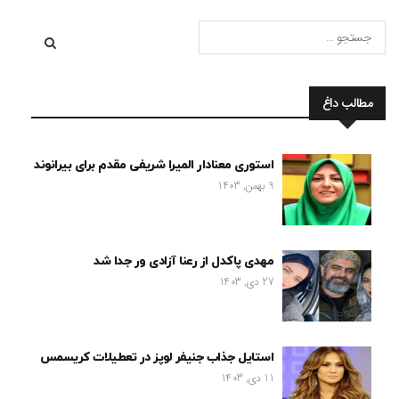
مطالب داغ
استوری معنادار المیرا شریفی مقدم برای بیرانوند
9 بهمن, 1403
مهدی پاکدل از رعنا آزادی ور جدا شد
27 دی, 1403
استایل جذاب جنیفر لوپز در تعطیلات کریسمس
11 دی, 1403