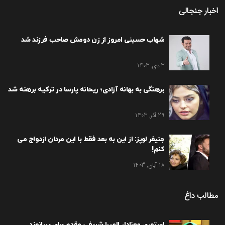
اخبار جنجالی
شهاب حسینی امروز از زن دومش صاحب فرزند شد
3 دی, 1403
برهنگی به بهانه آزادی؛ ریحانه پارسا در ترکیه برهنه شد
29 آذر, 1403
جنیفر لوپز: از این به بعد فقط با این مردان ازدواج می
کنم!
18 آبان, 1403
مطالب داغ
استوری معنادار المیرا شریفی مقدم برای بیرانوند