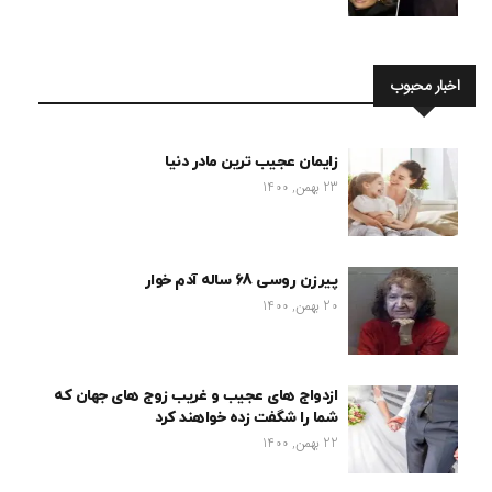
اخبار محبوب
زایمان عجیب ترین مادر دنیا
23 بهمن, 1400
پیرزن روسی 68 ساله آدم خوار
20 بهمن, 1400
ازدواج های عجیب و غریب زوج های جهان که
شما را شگفت زده خواهند کرد
22 بهمن, 1400