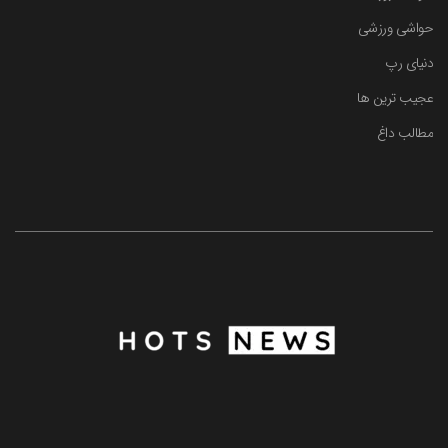
حواشی ورزشی
دنیای رپ
عجیب ترین ها
مطالب داغ