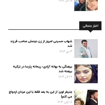
15 آذر, 1403
اخبار جنجالی
شهاب حسینی امروز از زن دومش صاحب فرزند
شد
3 دی, 1403
برهنگی به بهانه آزادی؛ ریحانه پارسا در ترکیه
برهنه شد
29 آذر, 1403
جنیفر لوپز: از این به بعد فقط با این مردان ازدواج
می کنم!
18 آبان, 1403