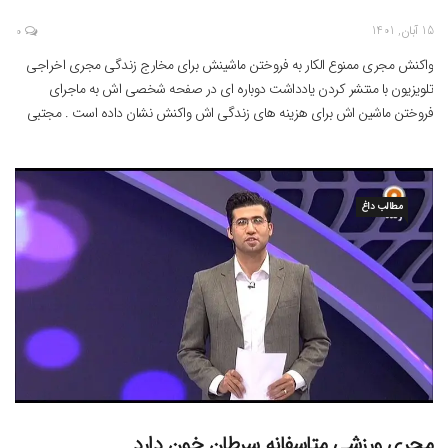
15 آبان, 1401
0
واکنش مجری ممنوع الکار به فروختن ماشینش برای مخارج زندگی مجری اخراجی
تلویزیون با منتشر کردن یادداشت دوباره ای در صفحه شخصی اش به ماجرای
فروختن ماشین اش برای هزینه های زندگی اش واکنش نشان داده است . مجتبی
پوربخش مجری معروف و با سابقه شبکه ورزش در روزهای گذشته با منتشر کردن
خبر فروختن […]
مطالب داغ
مجری ورزشی متاسفانه سرطان خون دارد