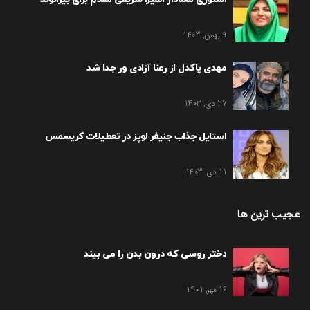
9 بهمن, 1403
مهدی پاکدل از رعنا آزادی ور جدا شد
27 دی, 1403
استایل جذاب جنیفر لوپز در تعطیلات کریسمس
11 دی, 1403
عجیب ترین ها
دختر روسی که درون بدن را می بیند
16 مهر, 1401