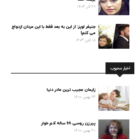
29 آذر, 1403
جنیفر لوپز: از این به بعد فقط با این مردان ازدواج
می کنم!
18 آبان, 1403
اخبار محبوب
زایمان عجیب ترین مادر دنیا
23 بهمن, 1400
پیرزن روسی 68 ساله آدم خوار
20 بهمن, 1400