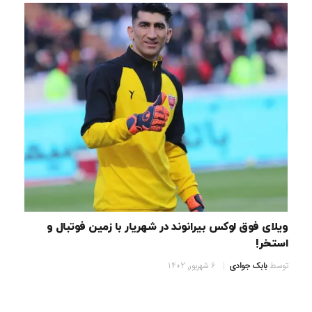
ویلای فوق لوکس بیرانوند در شهریار با زمین فوتبال و
استخر!
توسط
بابک جوادی
6 شهریور, 1402