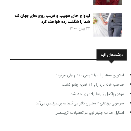
ازدواج های عجیب و غریب زوج های جهان که
شما را شگفت زده خواهند کرد
22 بهمن, 1400
نوشته‌های تازه
استوری معنادار المیرا شریفی مقدم برای بیرانوند
صاحب خانه دزد را با 11 ضربه چاقو کشت
مهدی پاکدل از رعنا آزادی ور جدا شد
سر مربی پرتغالی ۳ میلیون دلار می‌گیرد به پرسپولیس می‌آید
استایل جذاب جنیفر لوپز در تعطیلات کریسمس