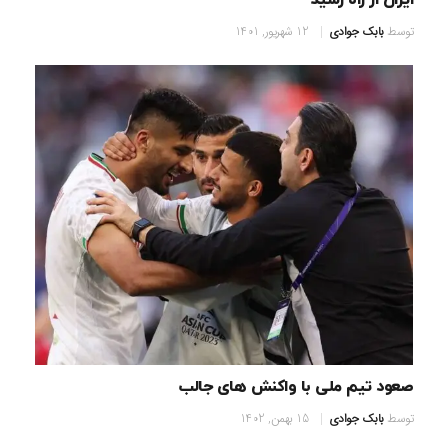
ایران از راه رسید
توسط
بابک جوادی
12 شهریور, 1401
صعود تیم ملی با واکنش های جالب
توسط
بابک جوادی
15 بهمن, 1402