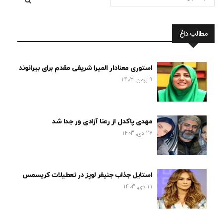
مطالب داغ
استوری معنادار المیرا شریفی مقدم برای بیرانوند
9 بهمن, 1403
مهدی پاکدل از رعنا آزادی ور جدا شد
27 دی, 1403
استایل جذاب جنیفر لوپز در تعطیلات کریسمس
11 دی, 1403