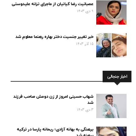
عصبانیت رضا کیانیان از ماجرای ترانه علیدوستی
9 دی, 1403
خبر تغییر جنسیت دختر بهاره رهنما معلوم شد
15 آذر, 1403
اخبار جنجالی
شهاب حسینی امروز از زن دومش صاحب فرزند
شد
3 دی, 1403
برهنگی به بهانه آزادی؛ ریحانه پارسا در ترکیه
برهنه شد