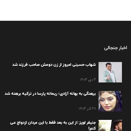
اخبار جنجالی
شهاب حسینی امروز از زن دومش صاحب فرزند شد
3 دی, 1403
برهنگی به بهانه آزادی؛ ریحانه پارسا در ترکیه برهنه شد
29 آذر, 1403
جنیفر لوپز: از این به بعد فقط با این مردان ازدواج می
کنم!