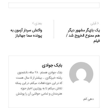
راهبری
نوشته
نوشته
قبلی
بعدی
نوشته
قبلی:
بعدی:
یک بازیگر مشهور دیگر
واکنش سردار آزمون به
هم ممنوع الخروج شد /
پرونده سما جهانباز
فیلم
بابک جوادی
بابک جوادی هستم . 28 ساله دانشجوی
رشته خبرنگاری ... بیشتر از 5 سال هست
که در این حوزه فعالت میکنم. در این رسانه
تلاش میکنم تا به روزترین اخبار حوزه
هنرمندان و تمامی حواشی آن را پوشش
دهی کنم.