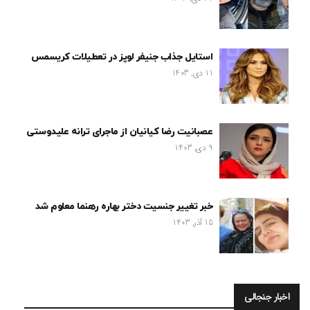
استایل جذاب جنیفر لوپز در تعطیلات کریسمس
11 دی, 1403
عصبانیت رضا کیانیان از ماجرای ترانه علیدوستی
9 دی, 1403
خبر تغییر جنسیت دختر بهاره رهنما معلوم شد
15 آذر, 1403
اخبار جنجالی