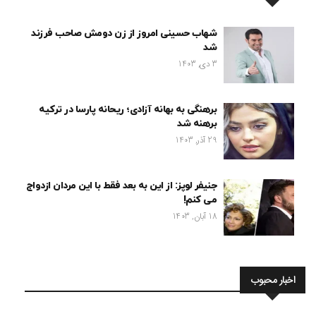
شهاب حسینی امروز از زن دومش صاحب فرزند
شد
3 دی, 1403
برهنگی به بهانه آزادی؛ ریحانه پارسا در ترکیه
برهنه شد
29 آذر, 1403
جنیفر لوپز: از این به بعد فقط با این مردان ازدواج
می کنم!
18 آبان, 1403
اخبار محبوب