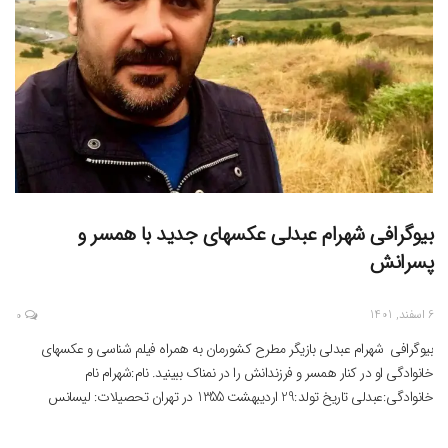
بیوگرافی شهرام عبدلی عکسهای جدید با همسر و
پسرانش
6 اسفند, 1401
0
بیوگرافی شهرام عبدلی بازیگر مطرح کشورمان به همراه فیلم شناسی و عکسهای
خانوادگی او در کنار همسر و فرزندانش را در نمناک ببینید. نام:شهرام نام
خانوادگی:عبدلی تاریخ تولد:29 اردیبهشت 1355 در تهران تحصیلات: لیسانس
ادبیات نمایش زمینه فعالیت بازیگری:بازیگری از سال 1378 تاکنون همسر:سالومه
شاهرخی