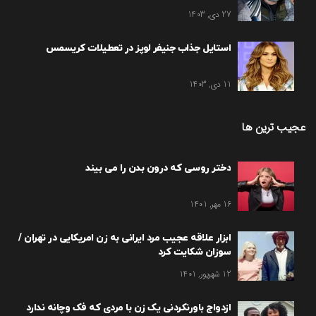
27 دی, 1403
استایل جذاب جنیفر لوپز در تعطیلات کریسمس
11 دی, 1403
عجیب ترین ها
دختر روسی که درون بدن را می بیند
16 مهر, 1401
ابزار علاقه عجیب مرد ایرانی به زن امریکایی در تهران /
سوزان شکایت کرد
12 شهریور, 1401
ازدواج باورنکردنی یک زن با مردی که فک وچانه ندارد