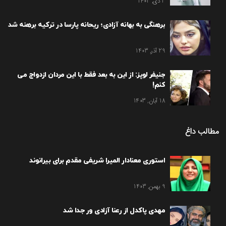
3 دی, 1403
برهنگی به بهانه آزادی؛ ریحانه پارسا در ترکیه برهنه شد
29 آذر, 1403
جنیفر لوپز: از این به بعد فقط با این مردان ازدواج می
کنم!
18 آبان, 1403
مطالب داغ
استوری معنادار المیرا شریفی مقدم برای بیرانوند
9 بهمن, 1403
مهدی پاکدل از رعنا آزادی ور جدا شد