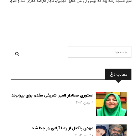
شهر مشهد رفته بود که پیش از رفتن مقابل دوربین، دچار عارضه مغزی شد و امروز
شنبه ـ ششم اسفند ماه ـ درگذشت. او […]
مطالب داغ
استوری معنادار المیرا شریفی مقدم برای بیرانوند
9 بهمن, 1403
مهدی پاکدل از رعنا آزادی ور جدا شد
27 دی, 1403