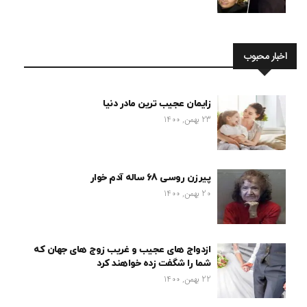
اخبار محبوب
زایمان عجیب ترین مادر دنیا
23 بهمن, 1400
پیرزن روسی 68 ساله آدم خوار
20 بهمن, 1400
ازدواج های عجیب و غریب زوج های جهان که
شما را شگفت زده خواهند کرد
22 بهمن, 1400