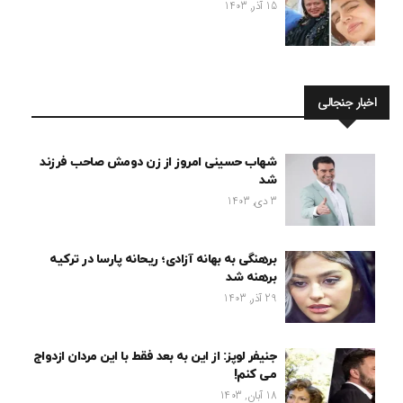
15 آذر, 1403
اخبار جنجالی
شهاب حسینی امروز از زن دومش صاحب فرزند
شد
3 دی, 1403
برهنگی به بهانه آزادی؛ ریحانه پارسا در ترکیه
برهنه شد
29 آذر, 1403
جنیفر لوپز: از این به بعد فقط با این مردان ازدواج
می کنم!
18 آبان, 1403