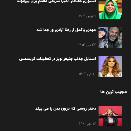
استوری معنادار المیرا شریفی مقدم برای بیرانوند
9 بهمن, 1403
مهدی پاکدل از رعنا آزادی ور جدا شد
27 دی, 1403
استایل جذاب جنیفر لوپز در تعطیلات کریسمس
11 دی, 1403
عجیب ترین ها
دختر روسی که درون بدن را می بیند
16 مهر, 1401