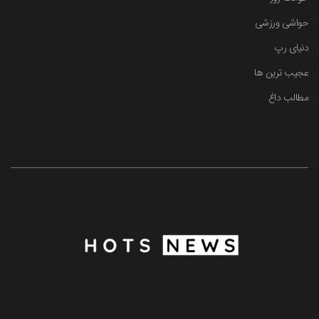
حواشی ورزشی
دنیای رپ
عجیب ترین ها
مطالب داغ