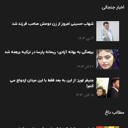
اخبار جنجالی
شهاب حسینی امروز از زن دومش صاحب فرزند شد
3 دی, 1403
برهنگی به بهانه آزادی؛ ریحانه پارسا در ترکیه برهنه شد
29 آذر, 1403
جنیفر لوپز: از این به بعد فقط با این مردان ازدواج می
کنم!
18 آبان, 1403
مطالب داغ