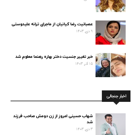
عصبانیت رضا کیانیان از ماجرای ترانه علیدوستی
9 دی, 1403
خبر تغییر جنسیت دختر بهاره رهنما معلوم شد
15 آذر, 1403
اخبار جنجالی
شهاب حسینی امروز از زن دومش صاحب فرزند
شد
3 دی, 1403