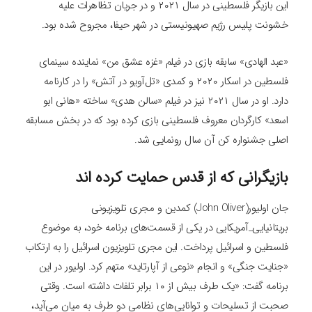
این بازیگر فلسطینی در سال ۲۰۲۱ و در جریان تظاهرات علیه
خشونت پلیس رژیم صهیونیستی در شهر حیفا، مجروح شده بود.
«عبد الهادی» سابقه بازی در فیلم «غزه عشق من» نماینده سینمای
فلسطین در اسکار ۲۰۲۰ و کمدی «تل‌آویو در آتش» را در کارنامه
دارد. او در سال ۲۰۲۱ نیز در فیلم «سالن هدی» ساخته «هانی ابو
اسعد» کارگردان معروف فلسطینی بازی کرده بود که در بخش مسابقه
اصلی جشنواره کن آن سال رونمایی شد.
بازیگرانی که از قدس حمایت کرده اند
جان اولیور(John Oliver) کمدین و مجری تلویزیونی
بریتانیایی_آمریکایی در یکی از قسمت‌های برنامه‌ خود، به موضوع
فلسطین و اسرائیل پرداخت. این مجری تلویزیون اسرائیل را به ارتکاب
«جنایت جنگی» و انجام «نوعی از آپارتاید» متهم کرد. اولیور در این
برنامه گفت: «یک طرف بیش از ۱۰ برابر تلفات داشته است. وقتی
صحبت از تسلیحات و توانایی‌های نظامی دو طرف به میان می‌آید،