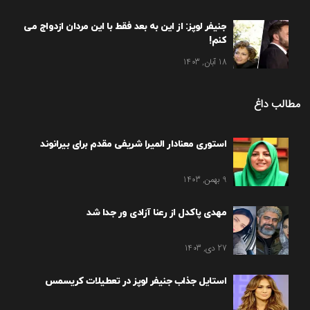
جنیفر لوپز: از این به بعد فقط با این مردان ازدواج می
کنم!
18 آبان, 1403
مطالب داغ
استوری معنادار المیرا شریفی مقدم برای بیرانوند
9 بهمن, 1403
مهدی پاکدل از رعنا آزادی ور جدا شد
27 دی, 1403
استایل جذاب جنیفر لوپز در تعطیلات کریسمس