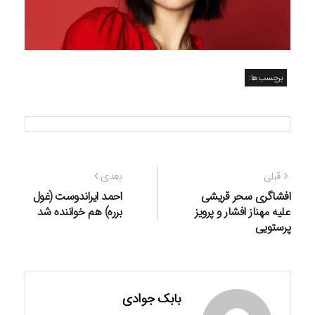
برچسب‌ها:
راهبری
نوشته
نوشته
قبلی
بعدی
نوشته
قبلی:
بعدی:
افشاگری سحر قریشی
احمد ایراندوست (غول
علیه مهناز افشار و پرویز
برره) هم خواننده شد
پرستویی
بابک جوادی