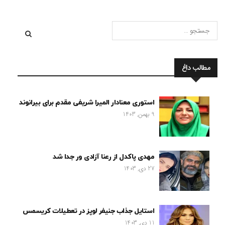
مطالب داغ
استوری معنادار المیرا شریفی مقدم برای بیرانوند
9 بهمن, 1403
مهدی پاکدل از رعنا آزادی ور جدا شد
27 دی, 1403
استایل جذاب جنیفر لوپز در تعطیلات کریسمس
11 دی, 1403