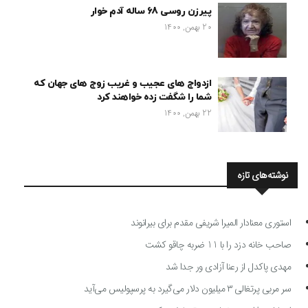
پیرزن روسی 68 ساله آدم خوار
20 بهمن, 1400
ازدواج های عجیب و غریب زوج های جهان که
شما را شگفت زده خواهند کرد
22 بهمن, 1400
نوشته‌های تازه
استوری معنادار المیرا شریفی مقدم برای بیرانوند
صاحب خانه دزد را با 11 ضربه چاقو کشت
مهدی پاکدل از رعنا آزادی ور جدا شد
سر مربی پرتغالی ۳ میلیون دلار می‌گیرد به پرسپولیس می‌آید