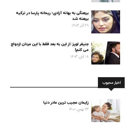
برهنگی به بهانه آزادی؛ ریحانه پارسا در ترکیه
برهنه شد
29 آذر, 1403
جنیفر لوپز: از این به بعد فقط با این مردان ازدواج
می کنم!
18 آبان, 1403
اخبار محبوب
زایمان عجیب ترین مادر دنیا
23 بهمن, 1400