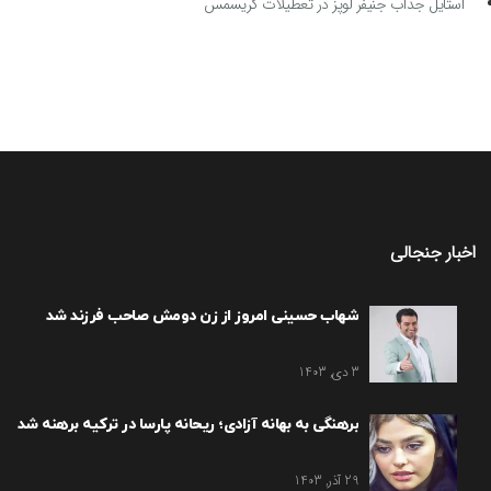
استایل جذاب جنیفر لوپز در تعطیلات کریسمس
اخبار جنجالی
شهاب حسینی امروز از زن دومش صاحب فرزند شد
3 دی, 1403
برهنگی به بهانه آزادی؛ ریحانه پارسا در ترکیه برهنه شد
29 آذر, 1403