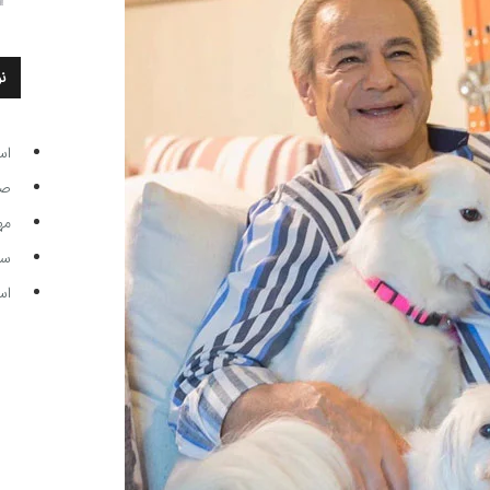
ن
اس
صاحب
مه
سر مرب
اس