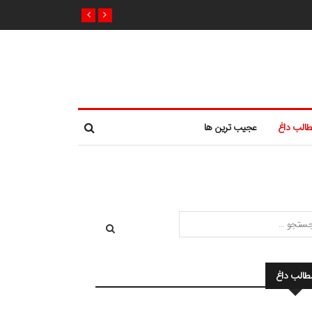
الب داغ
عجیب ترین ها
طالب داغ