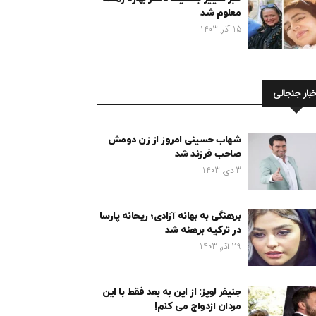
معلوم شد
15 آذر, 1403
خبار جنجالی
شهاب حسینی امروز از زن دومش
صاحب فرزند شد
3 دی, 1403
برهنگی به بهانه آزادی؛ ریحانه پارسا
در ترکیه برهنه شد
29 آذر, 1403
جنیفر لوپز: از این به بعد فقط با این
مردان ازدواج می کنم!