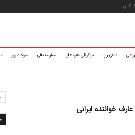
ر/ عکس
رزشی
دنیای رپ
بیوگرافی هنرمندان
اخبار جنجالی
حوادث روز
مط
ارف خواننده ایرانی
م