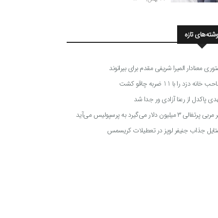
وشته‌های تازه
توری معنادار المیرا شریفی مقدم برای بیرانوند
 خانه دزد را با 11 ضربه چاقو کشت
دی پاکدل از رعنا آزادی ور جدا شد
ی پرتغالی ۳ میلیون دلار می‌گیرد به پرسپولیس می‌آید
تایل جذاب جنیفر لوپز در تعطیلات کریسمس