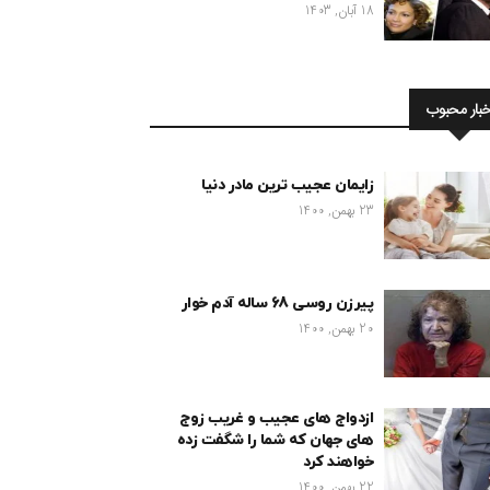
18 آبان, 1403
خبار محبوب
زایمان عجیب ترین مادر دنیا
23 بهمن, 1400
پیرزن روسی 68 ساله آدم خوار
20 بهمن, 1400
ازدواج های عجیب و غریب زوج
های جهان که شما را شگفت زده
خواهند کرد
22 بهمن, 1400