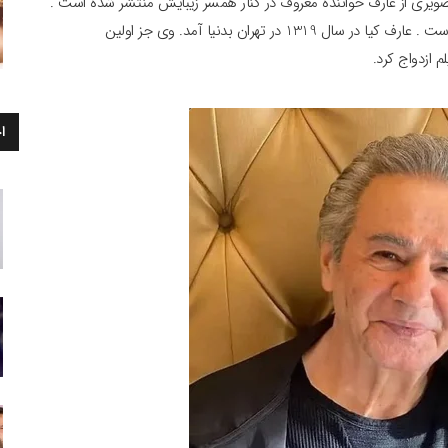
صویری از عارف خواننده معروف در کنار همسر زیبایش منتشر شده است .
گفته می شود عارف قرار بود با گوگوش ازدواج کند که نشده است . عارف کیا در سال 1319 در تهران بدنیا آمد. وی جز اولین
م ازدواج کرد.
ا