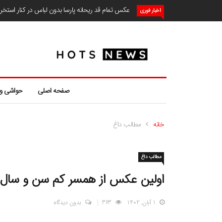
عکس تمام قد ریحانه پارسا بدون لباس در کنار استخ
اخبار فوری
صفحه اصلی
حواشی و
خانه
مطالب داغ
مطالب داغ
اولین عکس از همسر کم سن و سال ع
1 آبان, 1402
363
بدون دیدگاه