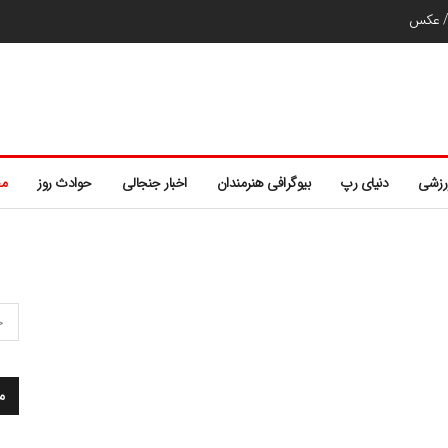
ر/ عکس
رزشی
دنیای رپ
بیوگرافی هنرمندان
اخبار جنجالی
حوادث روز
مط
م