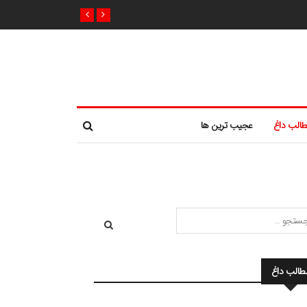
الب داغ
عجیب ترین ها
طالب داغ