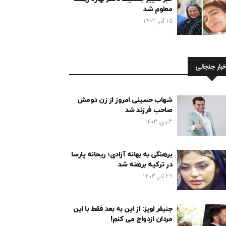
معلوم شد
15 آذر, 1403
خبار جنجالی
شهاب حسینی امروز از زن دومش
صاحب فرزند شد
3 دی, 1403
برهنگی به بهانه آزادی؛ ریحانه پارسا
در ترکیه برهنه شد
29 آذر, 1403
جنیفر لوپز: از این به بعد فقط با این
مردان ازدواج می کنم!