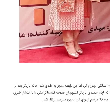
الهام حمیدی قبل از ورود به عرصه بازیگری در سال 1376 در 20 سالگی ازدواج کرد اما این رابطه منجر به طلاق شد. خانم بازیگر بعد از
دوباره ازدواج کرد. سیزدهمین روز از بهمن ماه 97 بود که الهام حمیدی بازیگر کشورمان صفحه اینستاگرامش را با انتشار خبری
گزار شد.