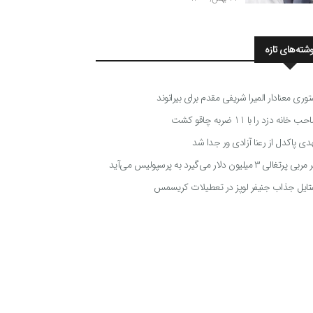
وشته‌های تازه
توری معنادار المیرا شریفی مقدم برای بیرانوند
 خانه دزد را با 11 ضربه چاقو کشت
دی پاکدل از رعنا آزادی ور جدا شد
ی پرتغالی ۳ میلیون دلار می‌گیرد به پرسپولیس می‌آید
تایل جذاب جنیفر لوپز در تعطیلات کریسمس