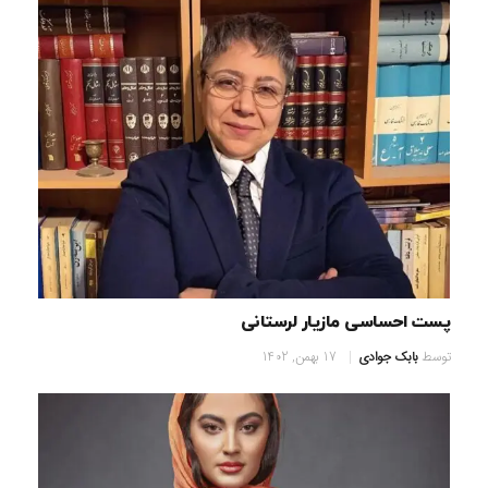
پست احساسی مازیار لرستانی
توسط
بابک جوادی
17 بهمن, 1402