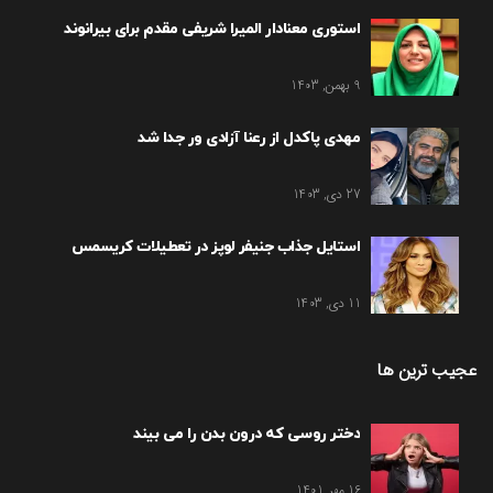
استوری معنادار المیرا شریفی مقدم برای بیرانوند
9 بهمن, 1403
مهدی پاکدل از رعنا آزادی ور جدا شد
27 دی, 1403
استایل جذاب جنیفر لوپز در تعطیلات کریسمس
11 دی, 1403
عجیب ترین ها
دختر روسی که درون بدن را می بیند
16 مهر, 1401