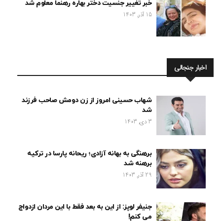
خبر تغییر جنسیت دختر بهاره رهنما معلوم شد
15 آذر, 1403
اخبار جنجالی
شهاب حسینی امروز از زن دومش صاحب فرزند
شد
3 دی, 1403
برهنگی به بهانه آزادی؛ ریحانه پارسا در ترکیه
برهنه شد
29 آذر, 1403
جنیفر لوپز: از این به بعد فقط با این مردان ازدواج
می کنم!