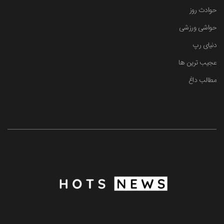
حوادث روز
حواشی ورزشی
دنیای رپ
عجیب ترین ها
مطالب داغ