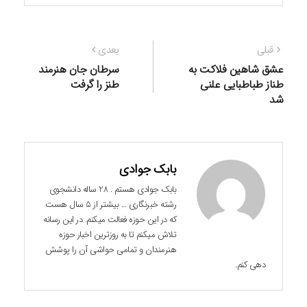
راهبری
نوشته
نوشته
قبلی
بعدی
نوشته
قبلی:
بعدی:
عشق شاهین فلاکت به
سرطان جان هنرمند
طناز طباطبایی علنی
طنز را گرفت
شد
بابک جوادی
بابک جوادی هستم . 28 ساله دانشجوی
رشته خبرنگاری ... بیشتر از 5 سال هست
که در این حوزه فعالت میکنم. در این رسانه
تلاش میکنم تا به روزترین اخبار حوزه
هنرمندان و تمامی حواشی آن را پوشش
دهی کنم.