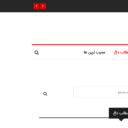
الب داغ
عجیب ترین ها
طالب داغ