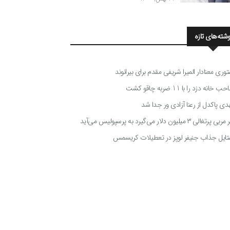
وشته‌های تازه
توری معنادار المیرا شریفی مقدم برای بیرانوند
 خانه دزد را با 11 ضربه چاقو کشت
دی پاکدل از رعنا آزادی ور جدا شد
ی پرتغالی ۳ میلیون دلار می‌گیرد به پرسپولیس می‌آید
تایل جذاب جنیفر لوپز در تعطیلات کریسمس