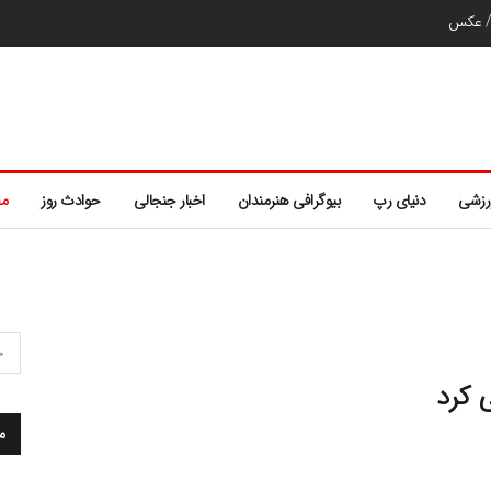
ر/ عکس
رزشی
دنیای رپ
بیوگرافی هنرمندان
اخبار جنجالی
حوادث روز
مط
 کرد
م