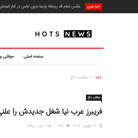
عکس تمام قد ریحانه پارسا بدون لباس در کنار استخ
اخبار فوری
صفحه اصلی
حواشی و
خانه
مطالب داغ
مطالب داغ
فریبرز عرب نیا شغل جدیدش را علنی
22 شهریور, 1402
285
بدون دیدگاه