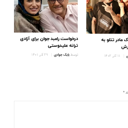
درخواست رامبد جوان برای آزادی
 مادر تتلو به
ترانه علیدوستی
رش
توسط
بابک جوادی
29 آذر, 1401
ی
11 آذر, 1402
ند
*