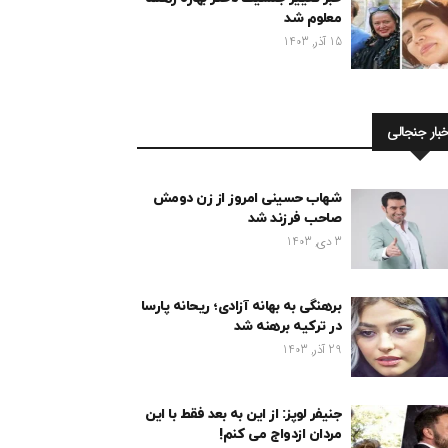
معلوم شد
15 آذر, 1403
خبار جنجالی
شهاب حسینی امروز از زن دومش
صاحب فرزند شد
3 دی, 1403
برهنگی به بهانه آزادی؛ ریحانه پارسا
در ترکیه برهنه شد
29 آذر, 1403
جنیفر لوپز: از این به بعد فقط با این
مردان ازدواج می کنم!