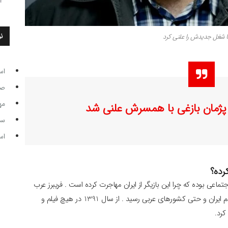
ن
یا شغل جدیدش را علنی کرد
اس
صاحب
مه
ژمان بازغی با همسرش علنی شد
سر مرب
اس
رده؟
تماعی بوده که چرا این بازیگر از ایران مهاجرت کرده است . فریبرز عرب
نیا که با نقش مختار به شهرت و محبوبیت زیادی در بین مردم ایران و حتی کشورهای عربی رسید . از سال 1391 در هیچ فیلم و
کرد.