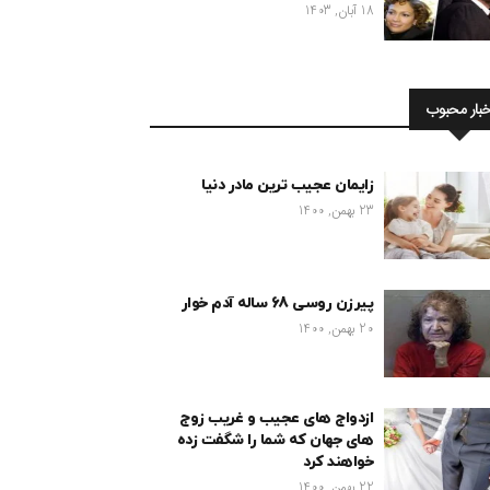
18 آبان, 1403
خبار محبوب
زایمان عجیب ترین مادر دنیا
23 بهمن, 1400
پیرزن روسی 68 ساله آدم خوار
20 بهمن, 1400
ازدواج های عجیب و غریب زوج
های جهان که شما را شگفت زده
خواهند کرد
22 بهمن, 1400