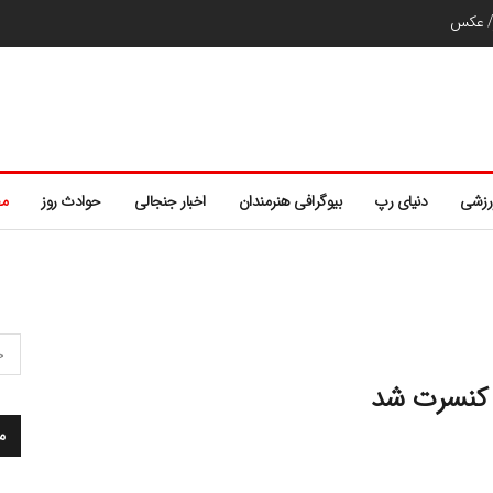
ر/ عکس
رزشی
دنیای رپ
بیوگرافی هنرمندان
اخبار جنجالی
حوادث روز
مط
 کنسرت شد
م