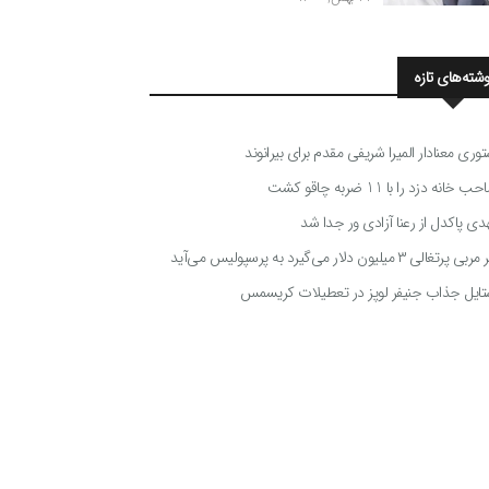
وشته‌های تازه
توری معنادار المیرا شریفی مقدم برای بیرانوند
 خانه دزد را با 11 ضربه چاقو کشت
دی پاکدل از رعنا آزادی ور جدا شد
ی پرتغالی ۳ میلیون دلار می‌گیرد به پرسپولیس می‌آید
تایل جذاب جنیفر لوپز در تعطیلات کریسمس