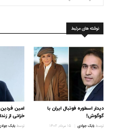
نوشته های مرتبط
دیدار اسطوره فوتبال ایران با
امین فردین
گوگوش!
خزائی از زند
توسط
بابک جوادی
15 مرداد, 1402
توسط
بابک جواد