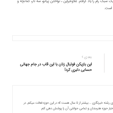
بک رام را یاد گرفتم. علاوه‌براین ، نواختن پیانو، سه تار، کمانچه و
 است.
نوشته
بعدی
بعدی:
این بازیکن فوتبال زنان با این قاب در جام جهانی
حسابی دلبری کرد!
بابک جوادی هستم . 28 ساله دانشجوی رشته خبرنگاری ... بیشتر از 5 سال هست که در این حوزه فعالت میکنم. در
 اخبار حوزه هنرمندان و تمامی حواشی آن را پوشش دهی کنم.