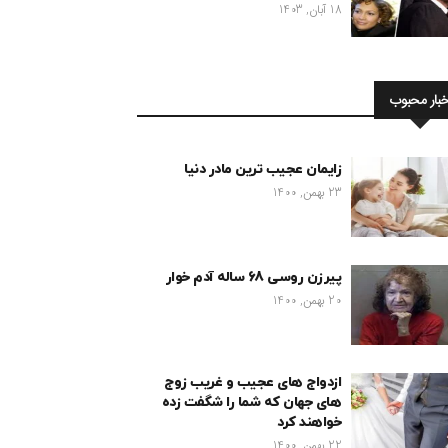
18 آبان, 1403
خبار محبوب
زایمان عجیب ترین مادر دنیا
23 بهمن, 1400
پیرزن روسی 68 ساله آدم خوار
20 بهمن, 1400
ازدواج های عجیب و غریب زوج
های جهان که شما را شگفت زده
خواهند کرد
22 بهمن, 1400