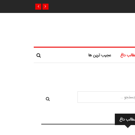
الب داغ
عجیب ترین ها
طالب داغ