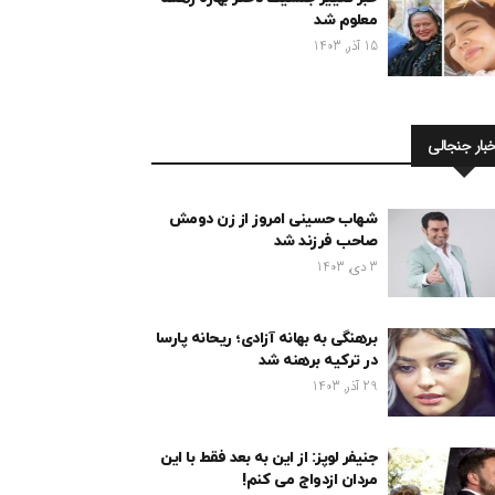
معلوم شد
15 آذر, 1403
خبار جنجالی
شهاب حسینی امروز از زن دومش
صاحب فرزند شد
3 دی, 1403
برهنگی به بهانه آزادی؛ ریحانه پارسا
در ترکیه برهنه شد
29 آذر, 1403
جنیفر لوپز: از این به بعد فقط با این
مردان ازدواج می کنم!