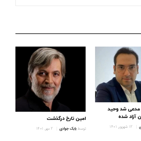
 مدعی شد وحید
ان آزاد شده
امین تارخ درگذشت
ی
12 شهریور, 1401
توسط
بابک جوادی
2 مهر, 1401