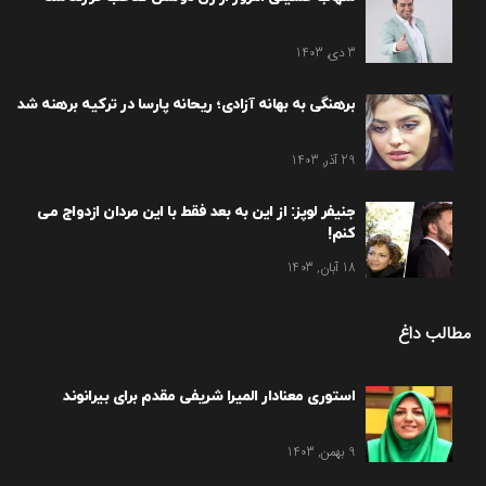
3 دی, 1403
برهنگی به بهانه آزادی؛ ریحانه پارسا در ترکیه برهنه شد
29 آذر, 1403
جنیفر لوپز: از این به بعد فقط با این مردان ازدواج می
کنم!
18 آبان, 1403
مطالب داغ
استوری معنادار المیرا شریفی مقدم برای بیرانوند
9 بهمن, 1403