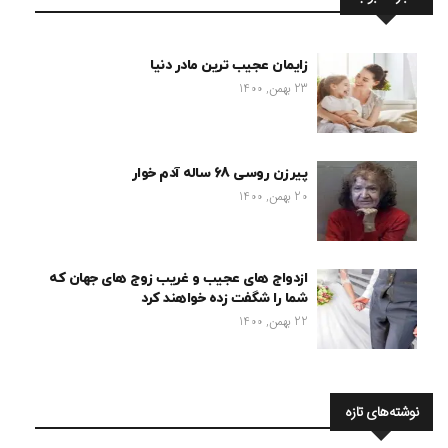
زایمان عجیب ترین مادر دنیا
23 بهمن, 1400
پیرزن روسی 68 ساله آدم خوار
20 بهمن, 1400
ازدواج های عجیب و غریب زوج های جهان که
شما را شگفت زده خواهند کرد
22 بهمن, 1400
نوشته‌های تازه