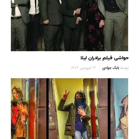
حواشی فیلم برادران لیلا
توسط
بابک جوادی
12 فروردین, 1402