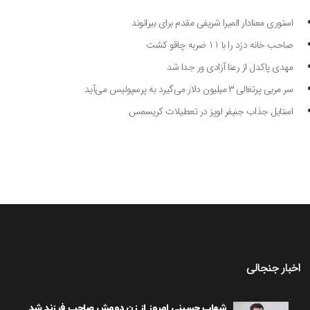
استوری معنادار المیرا شریفی مقدم برای بیرانوند
صاحب خانه دزد را با 11 ضربه چاقو کشت
مهدی پاکدل از رعنا آزادی ور جدا شد
سر مربی پرتغالی ۳ میلیون دلار می‌گیرد به پرسپولیس می‌آید
استایل جذاب جنیفر لوپز در تعطیلات کریسمس
اخبار جنجالی
شهاب حسینی امروز از زن دومش صاحب فرزند شد