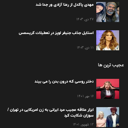
مهدی پاکدل از رعنا آزادی ور جدا شد
27 دی, 1403
استایل جذاب جنیفر لوپز در تعطیلات کریسمس
11 دی, 1403
عجیب ترین ها
دختر روسی که درون بدن را می بیند
16 مهر, 1401
ابزار علاقه عجیب مرد ایرانی به زن امریکایی در تهران /
سوزان شکایت کرد
12 شهریور, 1401