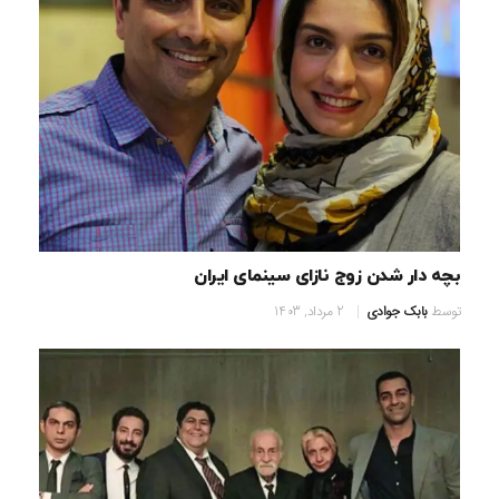
بچه دار شدن زوج نازای سینمای ایران
توسط
بابک جوادی
2 مرداد, 1403