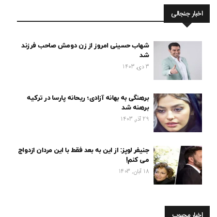
اخبار جنجالی
شهاب حسینی امروز از زن دومش صاحب فرزند
شد
3 دی, 1403
برهنگی به بهانه آزادی؛ ریحانه پارسا در ترکیه
برهنه شد
29 آذر, 1403
جنیفر لوپز: از این به بعد فقط با این مردان ازدواج
می کنم!
18 آبان, 1403
اخبار محبوب