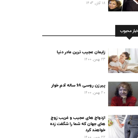
18 آبان, 1403
خبار محبوب
زایمان عجیب ترین مادر دنیا
23 بهمن, 1400
پیرزن روسی 68 ساله آدم خوار
20 بهمن, 1400
ازدواج های عجیب و غریب زوج
های جهان که شما را شگفت زده
خواهند کرد
22 بهمن, 1400