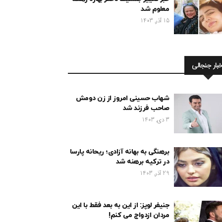
معلوم شد
15 آذر, 1403
خبار جنجالی
شهاب حسینی امروز از زن دومش
صاحب فرزند شد
3 دی, 1403
برهنگی به بهانه آزادی؛ ریحانه پارسا
در ترکیه برهنه شد
29 آذر, 1403
جنیفر لوپز: از این به بعد فقط با این
مردان ازدواج می کنم!