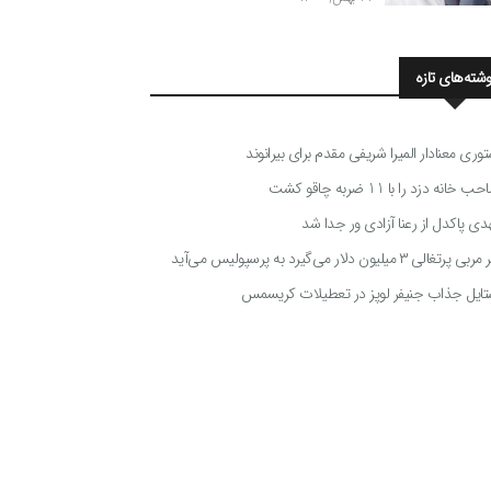
وشته‌های تازه
توری معنادار المیرا شریفی مقدم برای بیرانوند
 خانه دزد را با 11 ضربه چاقو کشت
دی پاکدل از رعنا آزادی ور جدا شد
ی پرتغالی ۳ میلیون دلار می‌گیرد به پرسپولیس می‌آید
تایل جذاب جنیفر لوپز در تعطیلات کریسمس