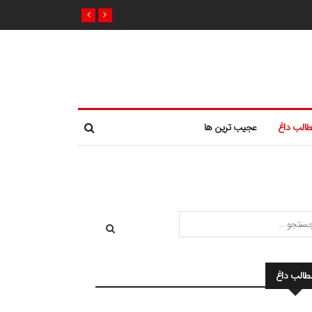
الب داغ
عجیب ترین ها
طالب داغ