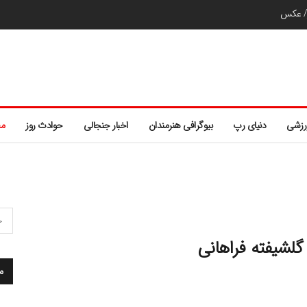
ر/ عکس
رزشی
دنیای رپ
بیوگرافی هنرمندان
اخبار جنجالی
حوادث روز
مط
 گلشیفته فراهانی
م