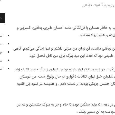
ر باره پدر گلشیفته فراهانی
ن
 به‌ خاطر همدلی با فرزانگانی مانند احسان طبری، به‌آذین، کسرایی و
ده و هنوز نیز ادامه دارد.
اس
صاحب
من رفاقتی داشت، آن زمان من منزلی داشتم و تنها زندگی می‌کردم، گاهی
مه
طبیعی بود که اعدام این مرد بزرگ برای من قابل تحمل نبود.
سر مرب
اس
ی را در انجمن تئاتر ایران دیده بودم؛ بنابراین از مرگ حمید اشرف زیاد
فداییان خلق ایران اتفاقات ناگواری در حال وقوع است. من دوستان
رگان جنبش چریکی بودند، از دست دادم . و همیشه در اندوه این قضیه
وی در ادامه می گوید روی هم رفته باید بگویم شهادت رفقهایم در دهه 50 برایم سنگین بوده تا حالا و جز به سوگ نشستن و غم در
 شجاعت به آن مسیر رفتند .