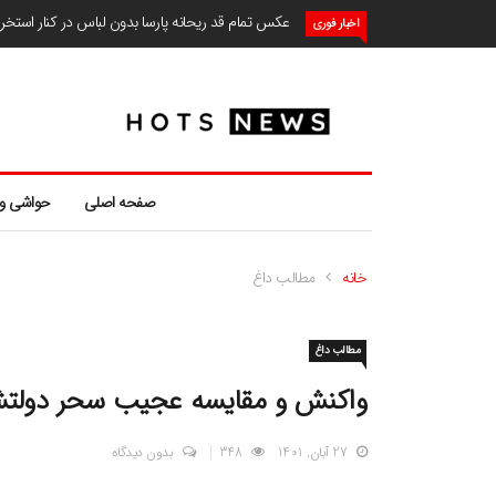
عکس تمام قد ریحانه پارسا بدون لباس در کنار استخ
اخبار فوری
صفحه اصلی
حواشی و
خانه
مطالب داغ
مطالب داغ
واکنش و مقایسه عجیب سحر دولتشا
27 آبان, 1401
348
بدون دیدگاه