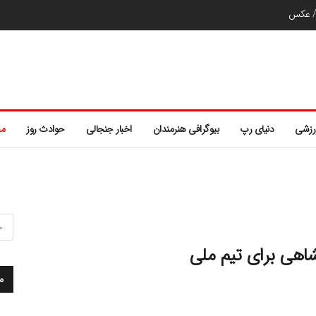
ر/ عکس
رزشی
دنیای رپ
بیوگرافی هنرمندان
اخبار جنجالی
حوادث روز
مط
هی برای تیم ملی
م