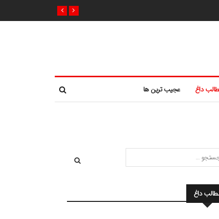
الب داغ
عجیب ترین ها
طالب داغ