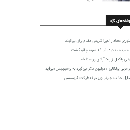
وشته‌های تازه
توری معنادار المیرا شریفی مقدم برای بیرانوند
 خانه دزد را با 11 ضربه چاقو کشت
دی پاکدل از رعنا آزادی ور جدا شد
ی پرتغالی ۳ میلیون دلار می‌گیرد به پرسپولیس می‌آید
تایل جذاب جنیفر لوپز در تعطیلات کریسمس