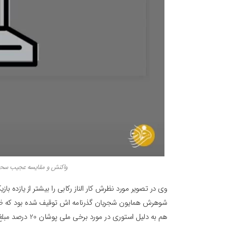
واکنش و مقایسه عجیب سحر 
وی در تصویر مورد نظرش کار الناز رکابی را بیشتر از یازده 
شوهرش همایون شجریان گذرنامه اش توقیف شده بود که ظاه
هم به دلیل استوری در مورد برخی ملی پوشان 20 درصد مبلغ قراردادش جریمه شد .