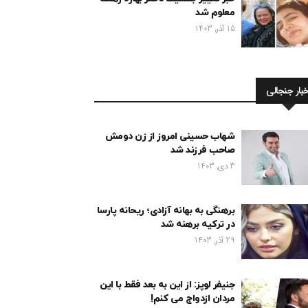
معلوم شد
15 آذر, 1403
خبار جنجالی
شهاب حسینی امروز از زن دومش
صاحب فرزند شد
3 دی, 1403
برهنگی به بهانه آزادی؛ ریحانه پارسا
در ترکیه برهنه شد
29 آذر, 1403
جنیفر لوپز: از این به بعد فقط با این
مردان ازدواج می کنم!