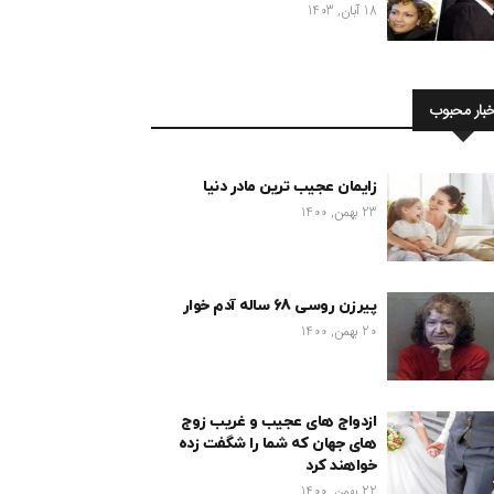
18 آبان, 1403
خبار محبوب
زایمان عجیب ترین مادر دنیا
23 بهمن, 1400
پیرزن روسی 68 ساله آدم خوار
20 بهمن, 1400
ازدواج های عجیب و غریب زوج
های جهان که شما را شگفت زده
خواهند کرد
22 بهمن, 1400