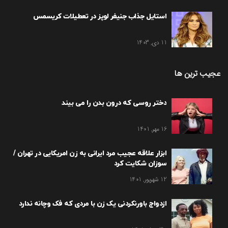
استایل جذاب جنیفر لوپز در تعطیلات کریسمس
11 دی, 1403
عجیب ترین ها
دختر روسی که درون بدن را می بیند
16 مهر, 1401
ابزار علاقه عجیب مرد ایرانی به زن امریکایی در تهران /
سوزان شکایت کرد
12 شهریور, 1401
ازدواج باورنکردنی یک زن با مردی که فک وچانه ندارد