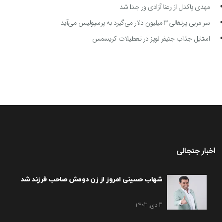
مهدی پاکدل از رعنا آزادی ور جدا شد
سر مربی پرتغالی ۳ میلیون دلار می‌گیرد به پرسپولیس می‌آید
استایل جذاب جنیفر لوپز در تعطیلات کریسمس
اخبار جنجالی
شهاب حسینی امروز از زن دومش صاحب فرزند شد
3 دی, 1403