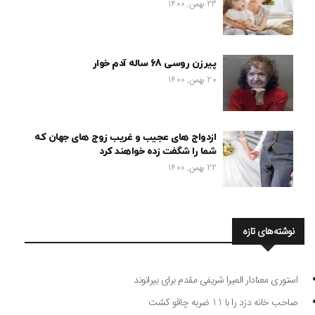
23 بهمن, 1400
پیرزن روسی 68 ساله آدم خوار
20 بهمن, 1400
ازدواج های عجیب و غریب زوج های جهان که
شما را شگفت زده خواهند کرد
22 بهمن, 1400
نوشته‌های تازه
استوری معنادار المیرا شریفی مقدم برای بیرانوند
صاحب خانه دزد را با 11 ضربه چاقو کشت