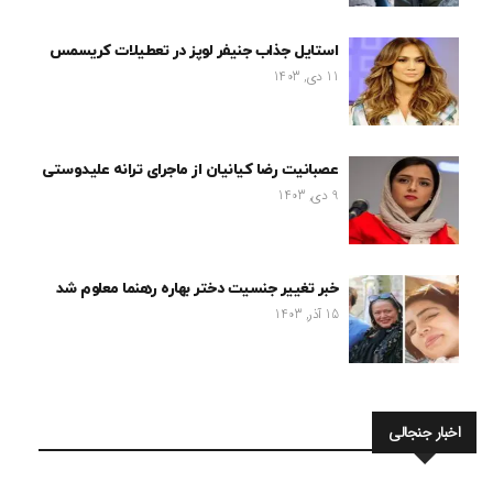
استایل جذاب جنیفر لوپز در تعطیلات کریسمس
11 دی, 1403
عصبانیت رضا کیانیان از ماجرای ترانه علیدوستی
9 دی, 1403
خبر تغییر جنسیت دختر بهاره رهنما معلوم شد
15 آذر, 1403
اخبار جنجالی