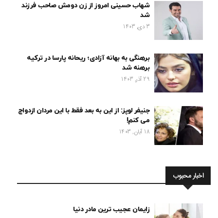
شهاب حسینی امروز از زن دومش صاحب فرزند
شد
3 دی, 1403
برهنگی به بهانه آزادی؛ ریحانه پارسا در ترکیه
برهنه شد
29 آذر, 1403
جنیفر لوپز: از این به بعد فقط با این مردان ازدواج
می کنم!
18 آبان, 1403
اخبار محبوب
زایمان عجیب ترین مادر دنیا