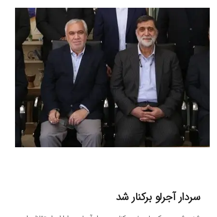
سردار آجرلو برکنار شد