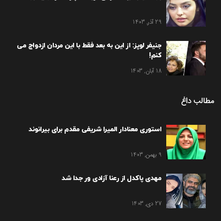
29 آذر, 1403
جنیفر لوپز: از این به بعد فقط با این مردان ازدواج می
کنم!
18 آبان, 1403
مطالب داغ
استوری معنادار المیرا شریفی مقدم برای بیرانوند
9 بهمن, 1403
مهدی پاکدل از رعنا آزادی ور جدا شد
27 دی, 1403