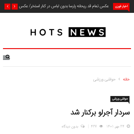
عکس تمام قد ریحانه پارسا بدون لباس در کنار استخر/ عکس
اخبار فوری
خانه
حواشی ورزشی
حواشی ورزشی
سردار آجرلو برکنار شد
24 مهر, 1401
427
بدون دیدگاه