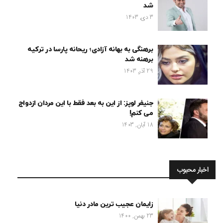
شد
3 دی, 1403
برهنگی به بهانه آزادی؛ ریحانه پارسا در ترکیه
برهنه شد
29 آذر, 1403
جنیفر لوپز: از این به بعد فقط با این مردان ازدواج
می کنم!
18 آبان, 1403
اخبار محبوب
زایمان عجیب ترین مادر دنیا
23 بهمن, 1400