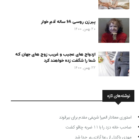
پیرزن روسی 68 ساله آدم خوار
20 بهمن, 1400
ازدواج های عجیب و غریب زوج های جهان که
شما را شگفت زده خواهند کرد
22 بهمن, 1400
نوشته‌های تازه
استوری معنادار المیرا شریفی مقدم برای بیرانوند
صاحب خانه دزد را با 11 ضربه چاقو کشت
مهدی پاکدل از رعنا آزادی ور جدا شد