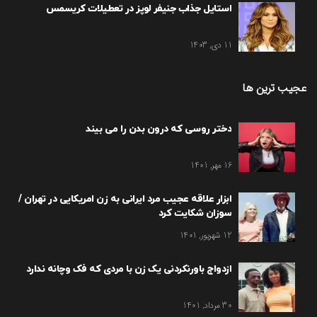
استایل جذاب جنیفر لوپز در تعطیلات کریسمس
11 دی, 1403
عجیب ترین ها
دختر روسی که درون بدن را می بیند
16 مهر, 1401
ابزار علاقه عجیب مرد ایرانی به زن امریکایی در تهران /
سوزان شکایت کرد
12 شهریور, 1401
ازدواج باورنکردنی یک زن با مردی که فک وچانه ندارد
30 مرداد, 1401