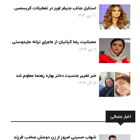
استایل جذاب جنیفر لوپز در تعطیلات کریسمس
11 دی, 1403
عصبانیت رضا کیانیان از ماجرای ترانه علیدوستی
9 دی, 1403
خبر تغییر جنسیت دختر بهاره رهنما معلوم شد
15 آذر, 1403
اخبار جنجالی
شهاب حسینی امروز از زن دومش صاحب فرزند