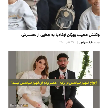
واکنش عجیب یورگن لوکادیا به جدایی از همسرش
توسط
بابک جوادی
24 آبان, 1401