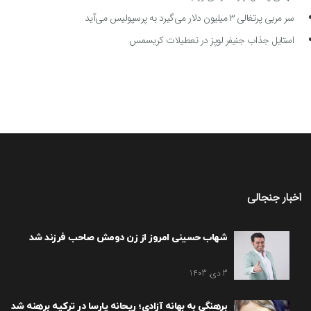
سر مربی پرتغالی ۳ میلیون دلار می‌گیرد به پرسپولیس می‌آید
استایل جذاب جنیفر لوپز در تعطیلات کریسمس
اخبار جنجالی
شهاب حسینی امروز از زن دومش صاحب فرزند شد
3 دی, 1403
برهنگی به بهانه آزادی؛ ریحانه پارسا در ترکیه برهنه شد