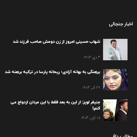
اخبار جنجالی
شهاب حسینی امروز از زن دومش صاحب فرزند شد
3 دی, 1403
برهنگی به بهانه آزادی؛ ریحانه پارسا در ترکیه برهنه شد
29 آذر, 1403
جنیفر لوپز: از این به بعد فقط با این مردان ازدواج می
کنم!
18 آبان, 1403
مطالب داغ