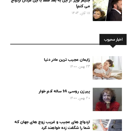
جنیفر لوپز: از این به بعد فقط با این مردان ازدواج
می کنم!
18 آبان, 1403
اخبار محبوب
زایمان عجیب ترین مادر دنیا
23 بهمن, 1400
پیرزن روسی 68 ساله آدم خوار
20 بهمن, 1400
ازدواج های عجیب و غریب زوج های جهان که
شما را شگفت زده خواهند کرد