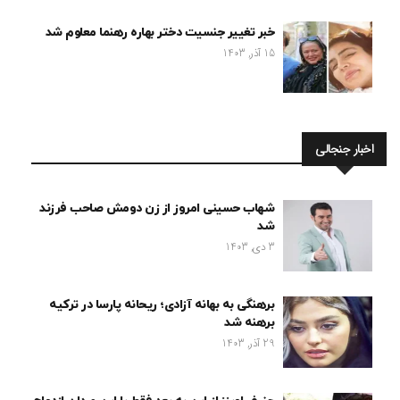
خبر تغییر جنسیت دختر بهاره رهنما معلوم شد
15 آذر, 1403
اخبار جنجالی
شهاب حسینی امروز از زن دومش صاحب فرزند
شد
3 دی, 1403
برهنگی به بهانه آزادی؛ ریحانه پارسا در ترکیه
برهنه شد
29 آذر, 1403