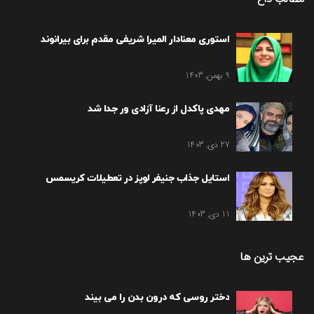
استوری معنادار المیرا شریفی مقدم برای بیرانوند
9 بهمن, 1403
مهدی پاکدل از رعنا آزادی ور جدا شد
27 دی, 1403
استایل جذاب جنیفر لوپز در تعطیلات کریسمس
11 دی, 1403
عجیب ترین ها
دختر روسی که درون بدن را می بیند