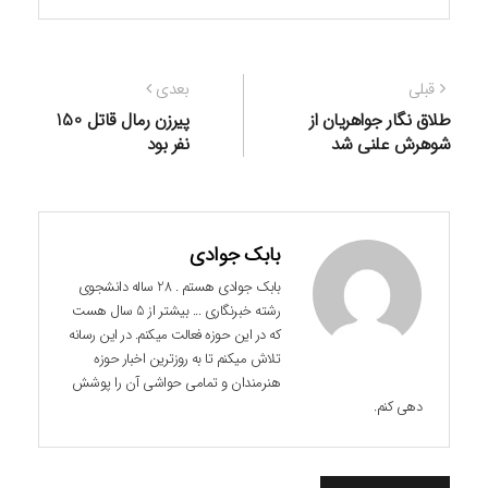
راهبری
نوشته
نوشته
قبلی
بعدی
نوشته
قبلی:
بعدی:
طلاق نگار جواهریان از
پیرزن رمال قاتل 150
شوهرش علنی شد
نفر بود
بابک جوادی
بابک جوادی هستم . 28 ساله دانشجوی
رشته خبرنگاری ... بیشتر از 5 سال هست
که در این حوزه فعالت میکنم. در این رسانه
تلاش میکنم تا به روزترین اخبار حوزه
هنرمندان و تمامی حواشی آن را پوشش
دهی کنم.