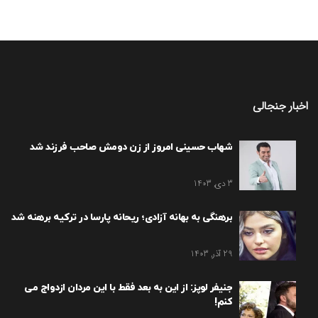
اخبار جنجالی
شهاب حسینی امروز از زن دومش صاحب فرزند شد
3 دی, 1403
برهنگی به بهانه آزادی؛ ریحانه پارسا در ترکیه برهنه شد
29 آذر, 1403
جنیفر لوپز: از این به بعد فقط با این مردان ازدواج می
کنم!