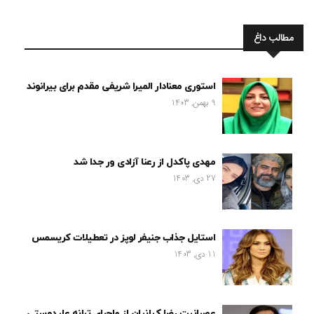
مطالب داغ
استوری معنادار المیرا شریفی مقدم برای بیرانوند
9 بهمن, 1403
مهدی پاکدل از رعنا آزادی ور جدا شد
27 دی, 1403
استایل جذاب جنیفر لوپز در تعطیلات کریسمس
11 دی, 1403
عصبانیت رضا کیانیان از ماجرای ترانه علیدوستی