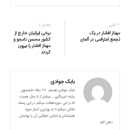
راهبری
نوشته
نوشته
قبلی
بعدی
نوشته
قبلی:
بعدی:
مهناز افشار در یک
برخی ایرانیان خارج از
تجمع اعتراضی در آلمان
کشور محسن نامجو و
مهناز افشار را بیرون
کردند
بابک جوادی
بابک جوادی هستم . 28 ساله دانشجوی
رشته خبرنگاری ... بیشتر از 5 سال هست
که در این حوزه فعالت میکنم. در این رسانه
تلاش میکنم تا به روزترین اخبار حوزه
هنرمندان و تمامی حواشی آن را پوشش
دهی کنم.