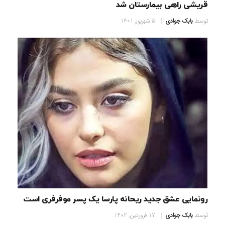
قریشی راهی بیمارستان شد
توسط
بابک جوادی
5 شهریور, 1401
رونمایی عشق جدید ریحانه پارسا یک پسر موفرفری است
توسط
بابک جوادی
17 فروردین, 1402