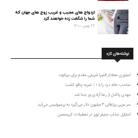
ازدواج های عجیب و غریب زوج های جهان که
شما را شگفت زده خواهند کرد
22 بهمن, 1400
نوشته‌های تازه
استوری معنادار المیرا شریفی مقدم برای بیرانوند
صاحب خانه دزد را با 11 ضربه چاقو کشت
مهدی پاکدل از رعنا آزادی ور جدا شد
سر مربی پرتغالی ۳ میلیون دلار می‌گیرد به پرسپولیس می‌آید
استایل جذاب جنیفر لوپز در تعطیلات کریسمس