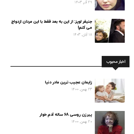
29 آذر, 1403
جنیفر لوپز: از این به بعد فقط با این مردان ازدواج
می کنم!
18 آبان, 1403
اخبار محبوب
زایمان عجیب ترین مادر دنیا
23 بهمن, 1400
پیرزن روسی 68 ساله آدم خوار
20 بهمن, 1400