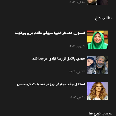
18 آبان, 1403
مطالب داغ
استوری معنادار المیرا شریفی مقدم برای بیرانوند
9 بهمن, 1403
مهدی پاکدل از رعنا آزادی ور جدا شد
27 دی, 1403
استایل جذاب جنیفر لوپز در تعطیلات کریسمس
11 دی, 1403
عجیب ترین ها