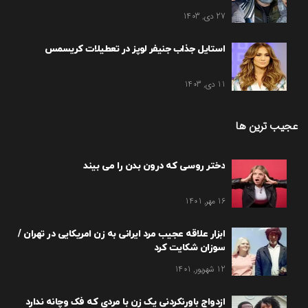
27 دی, 1403
استایل جذاب جنیفر لوپز در تعطیلات کریسمس
11 دی, 1403
عجیب ترین ها
دختر روسی که درون بدن را می بیند
16 مهر, 1401
ابزار علاقه عجیب مرد ایرانی به زن امریکایی در تهران /
سوزان شکایت کرد
12 شهریور, 1401
ازدواج باورنکردنی یک زن با مردی که فک وچانه ندارد