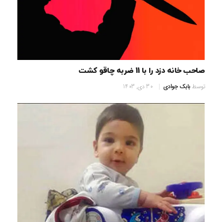
صاحب خانه دزد را با 11 ضربه چاقو کشت
توسط
بابک جوادی
30 دی, 1403