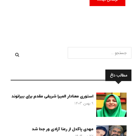
مطالب داغ
استوری معنادار المیرا شریفی مقدم برای بیرانوند
9 بهمن, 1403
مهدی پاکدل از رعنا آزادی ور جدا شد