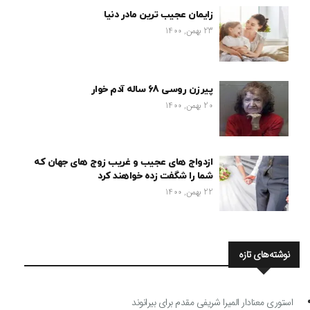
زایمان عجیب ترین مادر دنیا
23 بهمن, 1400
پیرزن روسی 68 ساله آدم خوار
20 بهمن, 1400
ازدواج های عجیب و غریب زوج های جهان که
شما را شگفت زده خواهند کرد
22 بهمن, 1400
نوشته‌های تازه
استوری معنادار المیرا شریفی مقدم برای بیرانوند