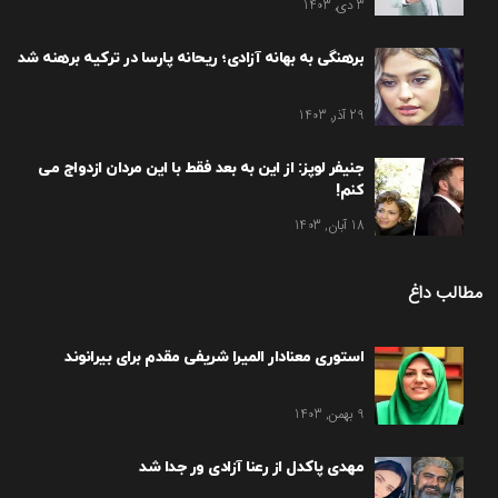
3 دی, 1403
برهنگی به بهانه آزادی؛ ریحانه پارسا در ترکیه برهنه شد
29 آذر, 1403
جنیفر لوپز: از این به بعد فقط با این مردان ازدواج می
کنم!
18 آبان, 1403
مطالب داغ
استوری معنادار المیرا شریفی مقدم برای بیرانوند
9 بهمن, 1403
مهدی پاکدل از رعنا آزادی ور جدا شد