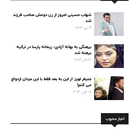
شهاب حسینی امروز از زن دومش صاحب فرزند
شد
3 دی, 1403
برهنگی به بهانه آزادی؛ ریحانه پارسا در ترکیه
برهنه شد
29 آذر, 1403
جنیفر لوپز: از این به بعد فقط با این مردان ازدواج
می کنم!
18 آبان, 1403
اخبار محبوب