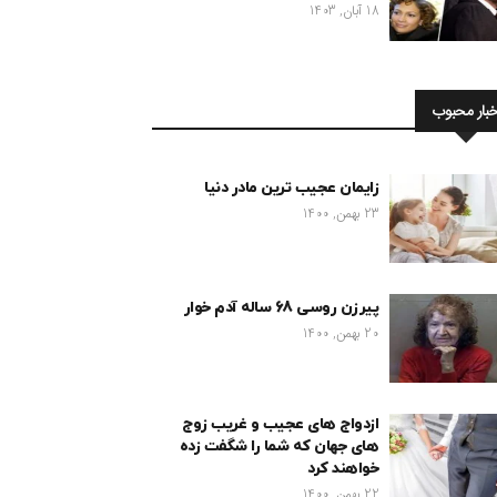
18 آبان, 1403
خبار محبوب
زایمان عجیب ترین مادر دنیا
23 بهمن, 1400
پیرزن روسی 68 ساله آدم خوار
20 بهمن, 1400
ازدواج های عجیب و غریب زوج
های جهان که شما را شگفت زده
خواهند کرد
22 بهمن, 1400