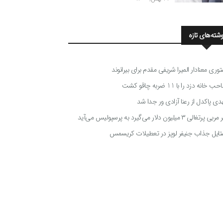
وشته‌های تازه
توری معنادار المیرا شریفی مقدم برای بیرانوند
 خانه دزد را با 11 ضربه چاقو کشت
دی پاکدل از رعنا آزادی ور جدا شد
ی پرتغالی ۳ میلیون دلار می‌گیرد به پرسپولیس می‌آید
تایل جذاب جنیفر لوپز در تعطیلات کریسمس