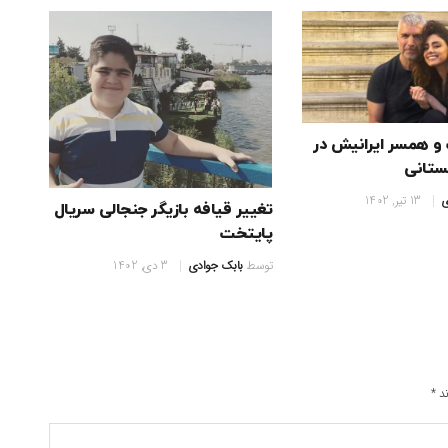
 و همسر ایرانیش در
ستانی
ی
13 تیر, 1402
تغییر قیافه بازیگر جنجالی سریال
پایتخت
توسط
بابک جوادی
3 دی, 1402
ند
*