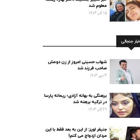
معلوم شد
15 آذر, 1403
خبار جنجالی
شهاب حسینی امروز از زن دومش
صاحب فرزند شد
3 دی, 1403
برهنگی به بهانه آزادی؛ ریحانه پارسا
در ترکیه برهنه شد
29 آذر, 1403
جنیفر لوپز: از این به بعد فقط با این
مردان ازدواج می کنم!