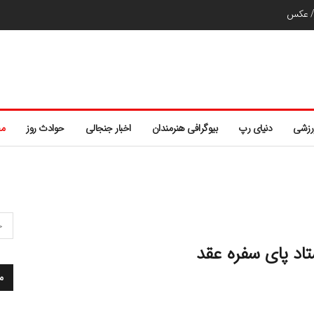
ر/ عکس
رزشی
دنیای رپ
بیوگرافی هنرمندان
اخبار جنجالی
حوادث روز
مط
اد پای سفره عقد
م