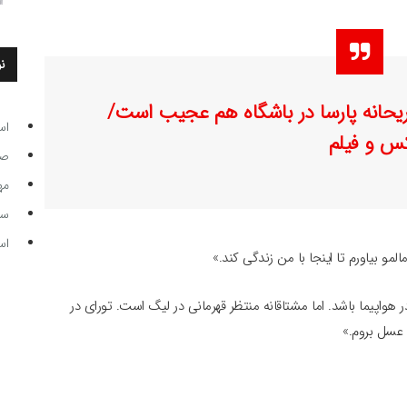
ن
یحانه پارسا در باشگاه هم عجیب است/
اس
س و فیلم
صاحب
مه
سر مرب
اس
لمو بیاورم تا اینجا با من زندگی کند.»
هواپیما باشد. اما مشتاقانه منتظر قهرمانی در لیگ است. تورای در
ه عسل بروم.»