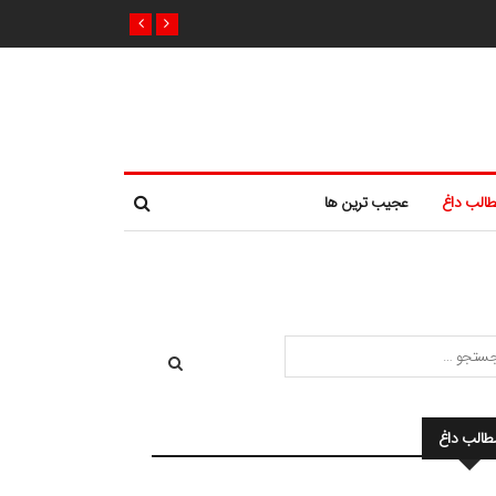
الب داغ
عجیب ترین ها
طالب داغ